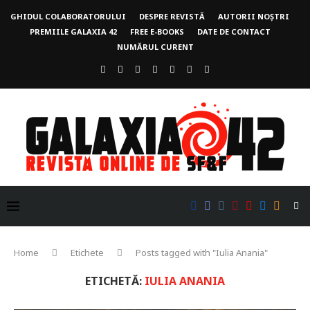
GHIDUL COLABORATORULUI
DESPRE REVISTĂ
AUTORII NOȘTRI
PREMIILE GALAXIA 42
FREE E-BOOKS
DATE DE CONTACT
NUMĂRUL CURENT
Home
Etichete
Posts tagged with "Iulia Anania"
ETICHETĂ:
IULIA ANANIA