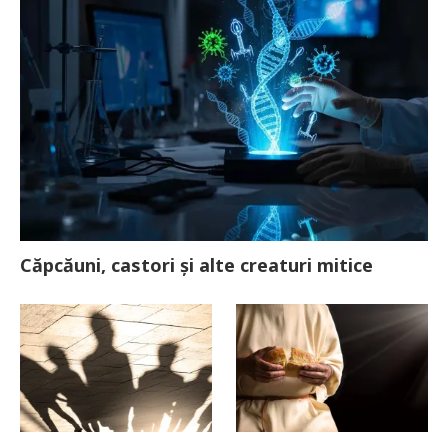
Căpcăuni, castori și alte creaturi mitice