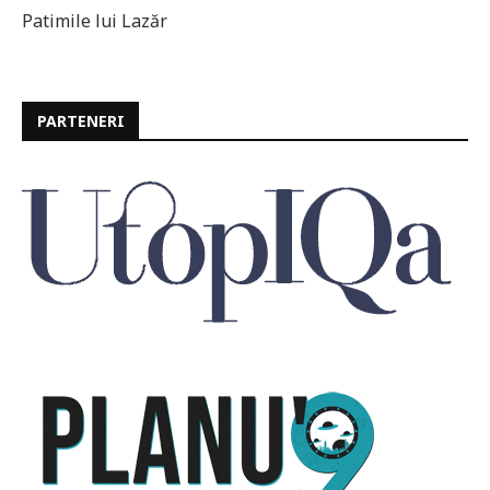
Patimile lui Lazăr
PARTENERI