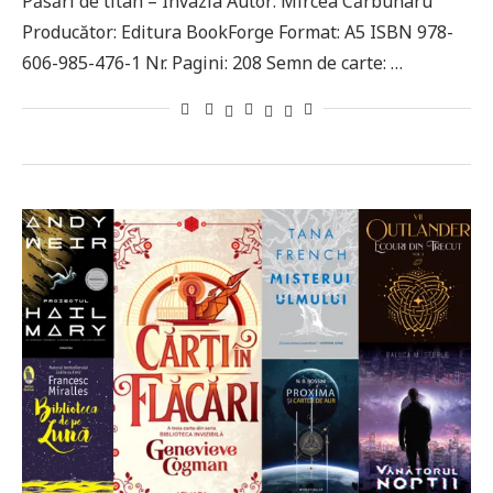
Păsări de titan – Invazia Autor: Mircea Cărbunaru
Producător: Editura BookForge Format: A5 ISBN 978-
606-985-476-1 Nr. Pagini: 208 Semn de carte: …