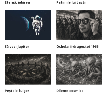
Eternă, iubirea
Patimile lui Lazăr
Să vezi Jupiter
Ochelarii-dragostei 1966
Peștele fulger
Dileme cosmice