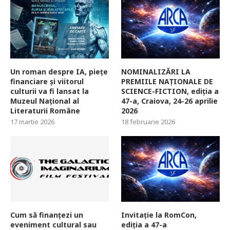
Un roman despre IA, piețe
NOMINALIZĂRI LA
financiare și viitorul
PREMIILE NAȚIONALE DE
culturii va fi lansat la
SCIENCE-FICTION, ediția a
Muzeul Național al
47-a, Craiova, 24-26 aprilie
Literaturii Române
2026
17 martie 2026
18 februarie 2026
Cum să finanțezi un
Invitație la RomCon,
eveniment cultural sau
ediția a 47-a