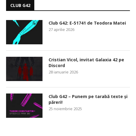
CLUB G42
Club G42: E-51741 de Teodora Matei
27 aprilie 2026
Cristian Vicol, invitat Galaxia 42 pe
Discord
28 ianuarie 2026
Club G42 – Punem pe tarabă texte și
păreri!
25 noiembrie 2025