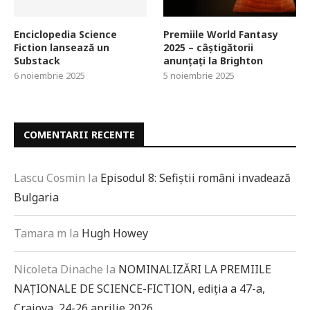
Enciclopedia Science
Premiile World Fantasy
Fiction lansează un
2025 – câștigătorii
Substack
anunțați la Brighton
6 noiembrie 2025
5 noiembrie 2025
COMENTARII RECENTE
Lascu Cosmin
la
Episodul 8: Sefiștii români invadează
Bulgaria
Tamara m
la
Hugh Howey
Nicoleta Dinache
la
NOMINALIZĂRI LA PREMIILE
NAȚIONALE DE SCIENCE-FICTION, ediția a 47-a,
Craiova, 24-26 aprilie 2026