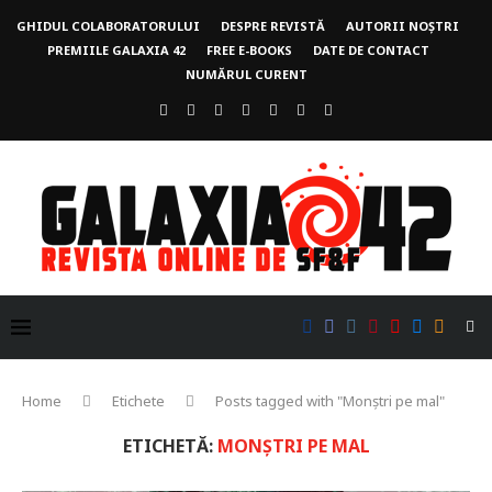
GHIDUL COLABORATORULUI
DESPRE REVISTĂ
AUTORII NOȘTRI
PREMIILE GALAXIA 42
FREE E-BOOKS
DATE DE CONTACT
NUMĂRUL CURENT
Home
Etichete
Posts tagged with "Monștri pe mal"
ETICHETĂ:
MONȘTRI PE MAL