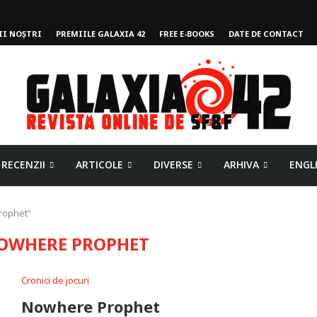
II NOȘTRI
PREMIILE GALAXIA 42
FREE E-BOOKS
DATE DE CONTACT
RECENZII
ARTICOLE
DIVERSE
ARHIVA
ENGL
rophet"
OWHERE PROPHET
Cronici de jocuri
Nowhere Prophet