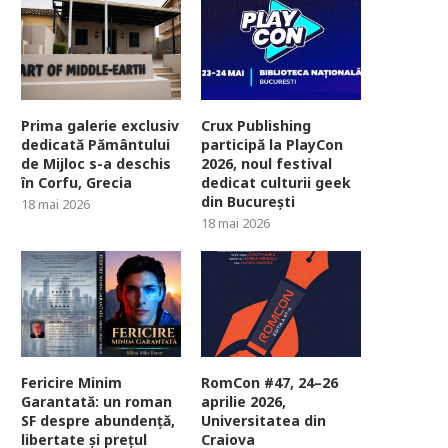
Prima galerie exclusiv
Crux Publishing
dedicată Pământului
participă la PlayCon
de Mijloc s-a deschis
2026, noul festival
în Corfu, Grecia
dedicat culturii geek
din București
18 mai 2026
18 mai 2026
Fericire Minim
RomCon #47, 24–26
Garantată: un roman
aprilie 2026,
SF despre abundență,
Universitatea din
libertate și prețul
Craiova