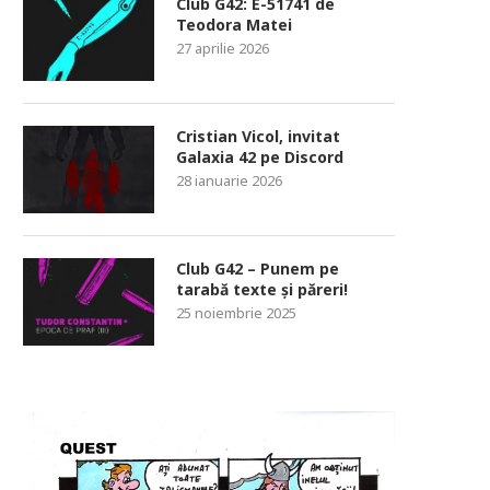
Club G42: E-51741 de
Teodora Matei
27 aprilie 2026
Cristian Vicol, invitat
Galaxia 42 pe Discord
28 ianuarie 2026
Club G42 – Punem pe
tarabă texte și păreri!
25 noiembrie 2025