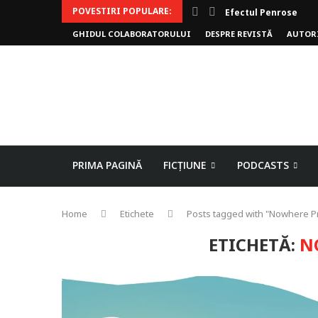
POVESTIRI POPULARE:
Efectul Penrose
GHIDUL COLABORATORULUI
DESPRE REVISTĂ
AUTOR
PRIMA PAGINĂ
FICȚIUNE
PODCASTS
Home
Etichete
Posts tagged with "Nowhere P
ETICHETĂ:
N