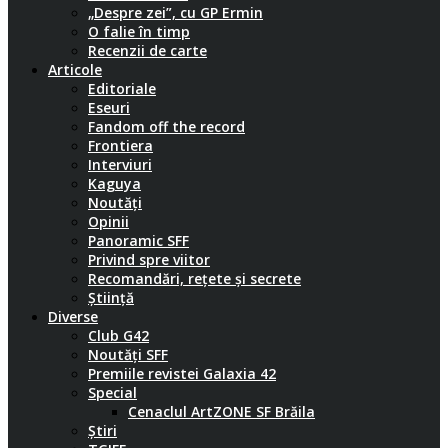
„Despre zei”, cu GP Ermin
O falie în timp
Recenzii de carte
Articole
Editoriale
Eseuri
Fandom off the record
Frontiera
Interviuri
Kaguya
Noutăți
Opinii
Panoramic SFF
Privind spre viitor
Recomandări, rețete și secrete
Știință
Diverse
Club G42
Noutăți SFF
Premiile revistei Galaxia 42
Special
Cenaclul ArtZONE SF Brăila
Știri