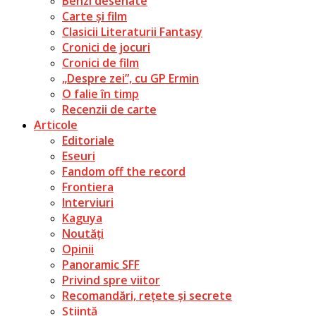
Benzi desenate
Carte și film
Clasicii Literaturii Fantasy
Cronici de jocuri
Cronici de film
„Despre zei”, cu GP Ermin
O falie în timp
Recenzii de carte
Articole
Editoriale
Eseuri
Fandom off the record
Frontiera
Interviuri
Kaguya
Noutăți
Opinii
Panoramic SFF
Privind spre viitor
Recomandări, rețete și secrete
Știință