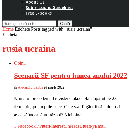
About Us
Submissions Guidelines
Free E-books
Caută
Home
Etichete
Posts tagged with "rusia ucraina"
Etichetă:
rusia ucraina
Opinii
Scenarii SF pentru lumea anului 2022
de
Alexandru Lamba
26 martie 2022
Numărul precedent al revistei Galaxia 42 a apărut pe 23
februarie, pe timp de pace. Cine s-ar fi gândit că a doua zi
avea să înceapă un război? Nici bine …
1
Facebook
Twitter
Pinterest
Threads
Bluesky
Email