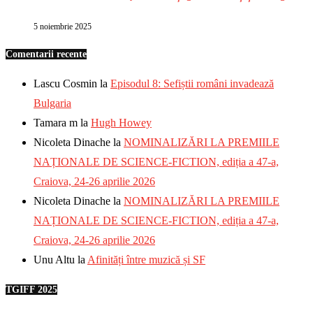
5 noiembrie 2025
Comentarii recente
Lascu Cosmin
la
Episodul 8: Sefiștii români invadează
Bulgaria
Tamara m
la
Hugh Howey
Nicoleta Dinache
la
NOMINALIZĂRI LA PREMIILE
NAȚIONALE DE SCIENCE-FICTION, ediția a 47-a,
Craiova, 24-26 aprilie 2026
Nicoleta Dinache
la
NOMINALIZĂRI LA PREMIILE
NAȚIONALE DE SCIENCE-FICTION, ediția a 47-a,
Craiova, 24-26 aprilie 2026
Unu Altu
la
Afinități între muzică și SF
TGIFF 2025