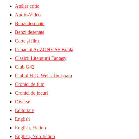
Atelier critic
Audio-Video
Benzi desenate
Benzi desenate
Carte și film
Cenaclul ArtZONE SF Brăila
Clasicii Literaturii Fantasy
Club G42
Clubul H.G. Wells Timișoara
Cronici de film
Cronici de jocuri
Diverse
Editoriale
English
English, Fiction
English, Non-fiction