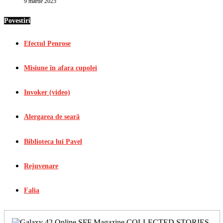
9 martie 2025
Povestiri
Efectul Penrose
Misiune în afara cupolei
Invoker (video)
Alergarea de seară
Biblioteca lui Pavel
Rejuvenare
Falia