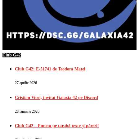
Club G42
Club G42: E-51741 de Teodora Matei
27 aprilie 2026
Cristian Vicol, invitat Galaxia 42 pe Discord
28 ianuarie 2026
Club G42 – Punem pe tarabă texte și păreri!