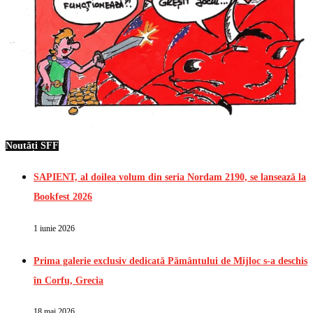
Noutăți SFF
SAPIENT, al doilea volum din seria Nordam 2190, se lansează la
Bookfest 2026
1 iunie 2026
Prima galerie exclusiv dedicată Pământului de Mijloc s-a deschis
în Corfu, Grecia
18 mai 2026