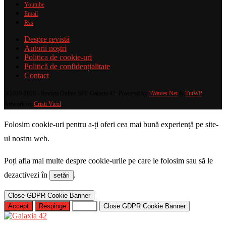
Youtube
Email
Rss
Despre revistă
Autorii noștri
Politica de cookie-uri
Politică de confidențialitate
Contact
@2019-2020 - Revista Online SFF Galaxia 42. Powered by
3Waves Net
&
TutWP
.
Artwork by
Cristi Vicol
.
Folosim cookie-uri pentru a-ți oferi cea mai bună experiență pe site-
ul nostru web.
Poți afla mai multe despre cookie-urile pe care le folosim sau să le
dezactivezi în
.
setări
Close GDPR Cookie Banner
Accept
Respinge
Setări
Close GDPR Cookie Banner