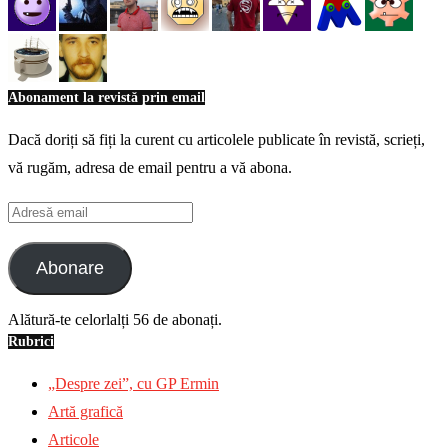
Abonament la revistă prin email
Dacă doriți să fiți la curent cu articolele publicate în revistă, scrieți,
vă rugăm, adresa de email pentru a vă abona.
Adresă
email
Abonare
Alătură-te celorlalți 56 de abonați.
Rubrici
„Despre zei”, cu GP Ermin
Artă grafică
Articole