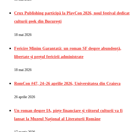
Crux Publishing participă la PlayCon 2026, noul festival dedicat
culturii geek din București
18 mai 2026
Fericire Minim Garantată: un roman SF despre abundență,
libertate și prețul fericirii administrate
18 mai 2026
RomCon #47, 24–26 aprilie 2026, Universitatea din Craiova
26 aprilie 2026
Un roman despre IA, piețe financiare și viitorul culturii va fi
lansat la Muzeul Național al Literaturii Române