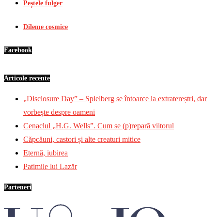
Peștele fulger
Dileme cosmice
Facebook
Articole recente
„Disclosure Day” – Spielberg se întoarce la extratereștri, dar
vorbește despre oameni
Cenaclul „H.G. Wells”. Cum se (p)repară viitorul
Căpcăuni, castori și alte creaturi mitice
Eternă, iubirea
Patimile lui Lazăr
Parteneri