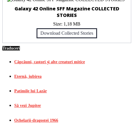
Galaxy 42 Online SFF Magazine COLLECTED
STORIES
Size:
1,18 MB
Download Collected Stories
Traduceri
Căpcăuni, castori și alte creaturi mitice
Eternă, iubirea
Patimile lui Lazăr
Să vezi Jupiter
Ochelarii-dragostei 1966