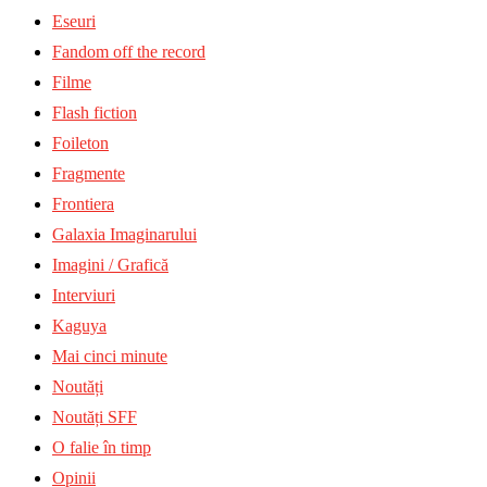
Eseuri
Fandom off the record
Filme
Flash fiction
Foileton
Fragmente
Frontiera
Galaxia Imaginarului
Imagini / Grafică
Interviuri
Kaguya
Mai cinci minute
Noutăți
Noutăți SFF
O falie în timp
Opinii