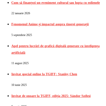
Cum să finanțezi un eveniment cultural sau lupta cu eolienele
22 ianuarie 2026
Fenomenul Anime și impactul asupra tinerei generații
5 septembrie 2025
Apel pentru lucrări de grafică digitală generate cu inteligența
artificială
11 august 2025
Invitat special online la TGIFF: Stanley Chen
10 iunie 2025
Invitat de onoare la TGIFF, ediția 2025: Sándor Szélesi