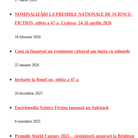
17 martie 2026
NOMINALIZĂRI LA PREMIILE NAȚIONALE DE SCIENCE-
FICTION, ediția a 47-a, Craiova, 24-26 aprilie 2026
18 februarie 2026
Cum să finanțezi un eveniment cultural sau lupta cu eolienele
22 ianuarie 2026
Invitație la RomCon, ediția a 47-a
24 decembrie 2025
Enciclopedia Science Fiction lansează un Substack
6 noiembrie 2025
Premiile World Fantasy 2025 – câștigătorii anunțați la Brighton