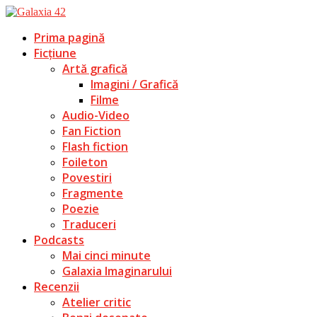
Prima pagină
Ficțiune
Artă grafică
Imagini / Grafică
Filme
Audio-Video
Fan Fiction
Flash fiction
Foileton
Povestiri
Fragmente
Poezie
Traduceri
Podcasts
Mai cinci minute
Galaxia Imaginarului
Recenzii
Atelier critic