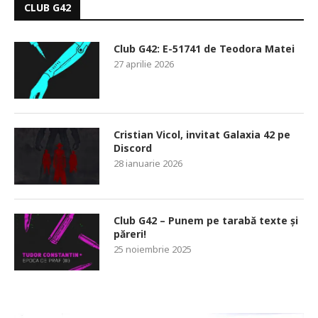
CLUB G42
Club G42: E-51741 de Teodora Matei
27 aprilie 2026
Cristian Vicol, invitat Galaxia 42 pe
Discord
28 ianuarie 2026
Club G42 – Punem pe tarabă texte și
păreri!
25 noiembrie 2025