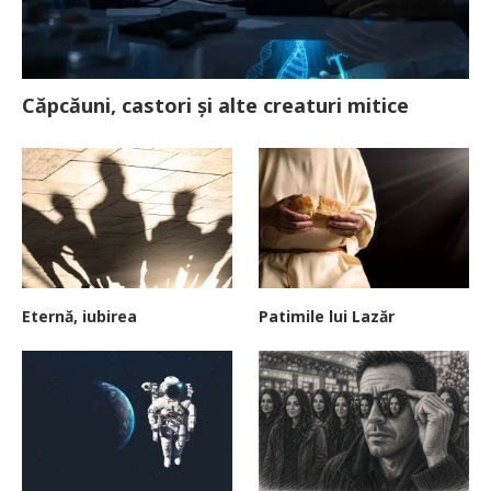
Căpcăuni, castori și alte creaturi mitice
Eternă, iubirea
Patimile lui Lazăr