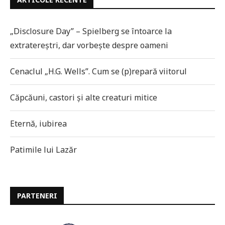
„Disclosure Day” – Spielberg se întoarce la
extratereștri, dar vorbește despre oameni
Cenaclul „H.G. Wells”. Cum se (p)repară viitorul
Căpcăuni, castori și alte creaturi mitice
Eternă, iubirea
Patimile lui Lazăr
PARTENERI