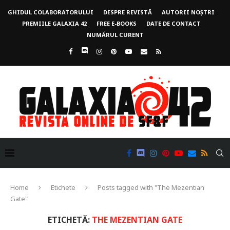
GHIDUL COLABORATORULUI
DESPRE REVISTĂ
AUTORII NOȘTRI
PREMIILE GALAXIA 42
FREE E-BOOKS
DATE DE CONTACT
NUMĂRUL CURENT
Home
Etichete
Posts tagged with "The Mezentian
Gate"
ETICHETĂ:
THE MEZENTIAN GATE