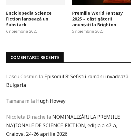
Enciclopedia Science
Premiile World Fantasy
Fiction lansează un
2025 – câștigătorii
Substack
anunțați la Brighton
6 noiembrie 2025
5 noiembrie 2025
COMENTARII RECENTE
Lascu Cosmin
la
Episodul 8: Sefiștii români invadează
Bulgaria
Tamara m
la
Hugh Howey
Nicoleta Dinache
la
NOMINALIZĂRI LA PREMIILE
NAȚIONALE DE SCIENCE-FICTION, ediția a 47-a,
Craiova, 24-26 aprilie 2026