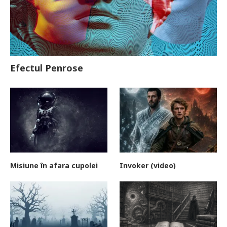
Efectul Penrose
Misiune în afara cupolei
Invoker (video)