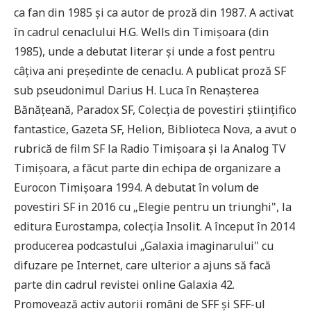
ca fan din 1985 și ca autor de proză din 1987. A activat
în cadrul cenaclului H.G. Wells din Timișoara (din
1985), unde a debutat literar și unde a fost pentru
câțiva ani președinte de cenaclu. A publicat proză SF
sub pseudonimul Darius H. Luca în Renașterea
Bănățeană, Paradox SF, Colecția de povestiri științifico
fantastice, Gazeta SF, Helion, Biblioteca Nova, a avut o
rubrică de film SF la Radio Timișoara și la Analog TV
Timișoara, a făcut parte din echipa de organizare a
Eurocon Timișoara 1994. A debutat în volum de
povestiri SF in 2016 cu „Elegie pentru un triunghi", la
editura Eurostampa, colecția Insolit. A început în 2014
producerea podcastului „Galaxia imaginarului" cu
difuzare pe Internet, care ulterior a ajuns să facă
parte din cadrul revistei online Galaxia 42.
Promovează activ autorii români de SFF și SFF-ul