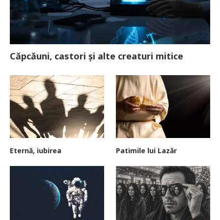
Căpcăuni, castori și alte creaturi mitice
Eternă, iubirea
Patimile lui Lazăr