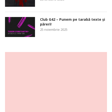
Club G42 – Punem pe tarabă texte și
păreri!
25 noiembrie 2025