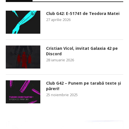
Club G42: E-51741 de Teodora Matei
27 aprilie 2026
Cristian Vicol, invitat Galaxia 42 pe
Discord
28 ianuarie 2026
Club G42 – Punem pe tarabă texte și
păreri!
25 noiembrie 2025