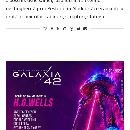
a deschis uşile sălilor, lăsându-mă să colind
nestingherită prin Peştera lui Aladin. Căci eram într-o
grotă a comorilor: tablouri, sculpturi, statuete, …