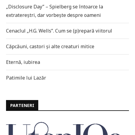
„Disclosure Day” – Spielberg se întoarce la
extratereștri, dar vorbește despre oameni
Cenaclul „H.G. Wells”. Cum se (p)repară viitorul
Căpcăuni, castori și alte creaturi mitice
Eternă, iubirea
Patimile lui Lazăr
PARTENERI