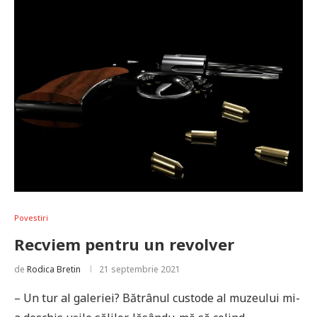
Povestiri
Recviem pentru un revolver
de
Rodica Bretin
21 septembrie 2021
– Un tur al galeriei? Bătrânul custode al muzeului mi-