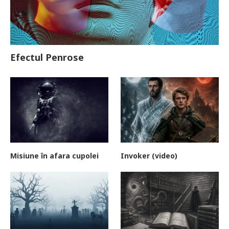
Efectul Penrose
Misiune în afara cupolei
Invoker (video)