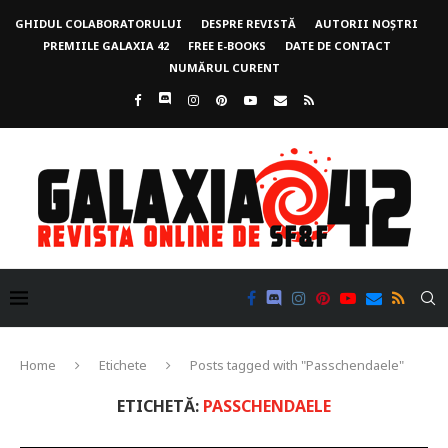
GHIDUL COLABORATORULUI
DESPRE REVISTĂ
AUTORII NOȘTRI
PREMIILE GALAXIA 42
FREE E-BOOKS
DATE DE CONTACT
NUMĂRUL CURENT
Home
Etichete
Posts tagged with "Passchendaele"
ETICHETĂ:
PASSCHENDAELE