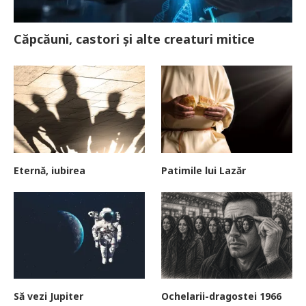
Căpcăuni, castori și alte creaturi mitice
Eternă, iubirea
Patimile lui Lazăr
Să vezi Jupiter
Ochelarii-dragostei 1966