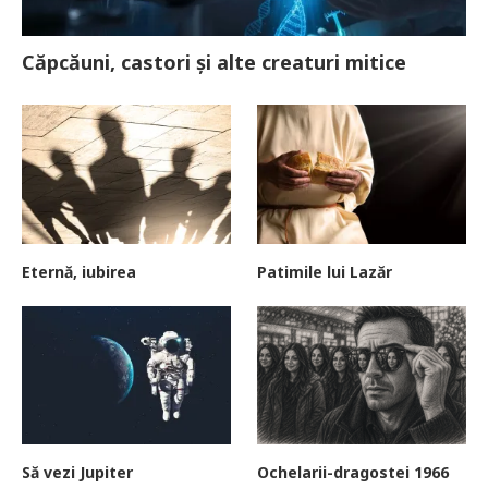
Căpcăuni, castori și alte creaturi mitice
Eternă, iubirea
Patimile lui Lazăr
Să vezi Jupiter
Ochelarii-dragostei 1966