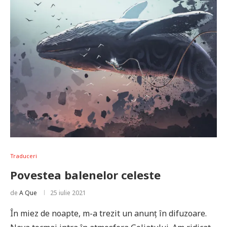
Traduceri
Povestea balenelor celeste
de
A Que
25 iulie 2021
În miez de noapte, m-a trezit un anunț în difuzoare.