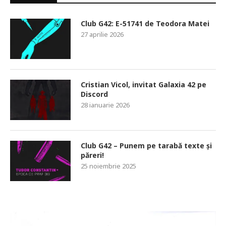
Club G42: E-51741 de Teodora Matei
27 aprilie 2026
Cristian Vicol, invitat Galaxia 42 pe
Discord
28 ianuarie 2026
Club G42 – Punem pe tarabă texte și
păreri!
25 noiembrie 2025