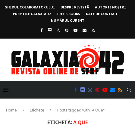
GHIDUL COLABORATORULUI
DESPRE REVISTĂ
AUTORII NOȘTRI
PREMIILE GALAXIA 42
FREE E-BOOKS
DATE DE CONTACT
NUMĂRUL CURENT
Home
Etichete
Posts tagged with "A Que"
ETICHETĂ:
A QUE