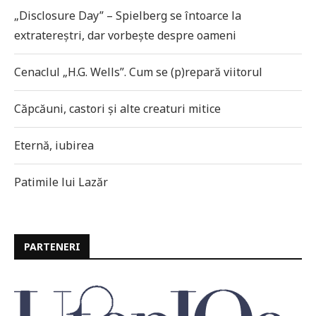
„Disclosure Day” – Spielberg se întoarce la
extratereștri, dar vorbește despre oameni
Cenaclul „H.G. Wells”. Cum se (p)repară viitorul
Căpcăuni, castori și alte creaturi mitice
Eternă, iubirea
Patimile lui Lazăr
PARTENERI