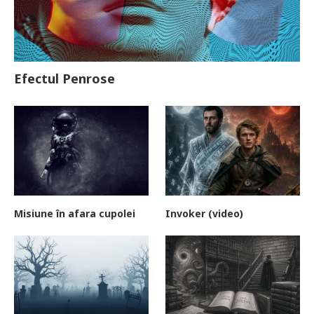
Efectul Penrose
Misiune în afara cupolei
Invoker (video)