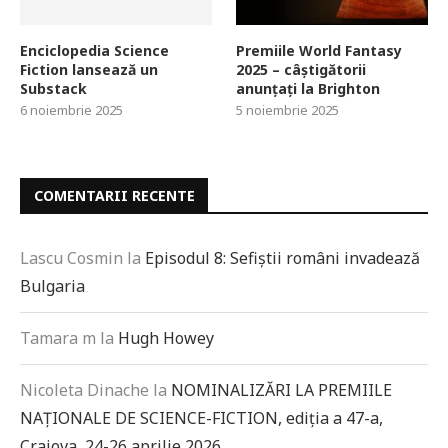
Enciclopedia Science
Premiile World Fantasy
Fiction lansează un
2025 – câștigătorii
Substack
anunțați la Brighton
6 noiembrie 2025
5 noiembrie 2025
COMENTARII RECENTE
Lascu Cosmin
la
Episodul 8: Sefiștii români invadează
Bulgaria
Tamara m
la
Hugh Howey
Nicoleta Dinache
la
NOMINALIZĂRI LA PREMIILE
NAȚIONALE DE SCIENCE-FICTION, ediția a 47-a,
Craiova, 24-26 aprilie 2026