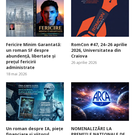
Fericire Minim Garantată:
RomCon #47, 24–26 aprilie
un roman SF despre
2026, Universitatea din
abundență, libertate și
Craiova
prețul fericirii
26 aprilie 2026
administrate
18 mai 2026
Un roman despre IA, piețe
NOMINALIZĂRI LA
financiare și viitorul
PREMIILE NAȚIONALE DE