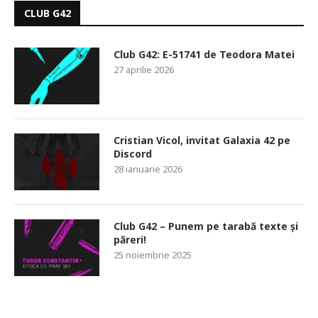
CLUB G42
Club G42: E-51741 de Teodora Matei
27 aprilie 2026
Cristian Vicol, invitat Galaxia 42 pe
Discord
28 ianuarie 2026
Club G42 – Punem pe tarabă texte și
păreri!
25 noiembrie 2025