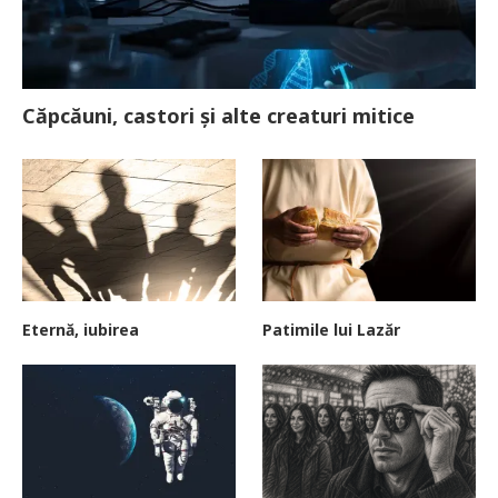
Căpcăuni, castori și alte creaturi mitice
Eternă, iubirea
Patimile lui Lazăr