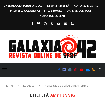
GHIDUL COLABORATORULUI
DESPRE REVISTĂ
AUTORII NOȘTRI
PREMIILE GALAXIA 42
FREE E-BOOKS
DATE DE CONTACT
NUMĂRUL CURENT
Home
Etichete
Posts tagged with "Amy Hennig"
ETICHETĂ:
AMY HENNIG