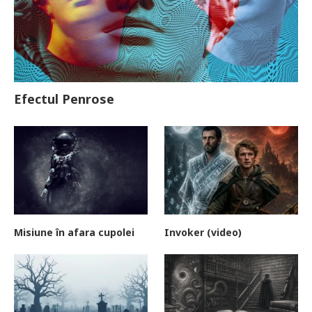
Efectul Penrose
Misiune în afara cupolei
Invoker (video)