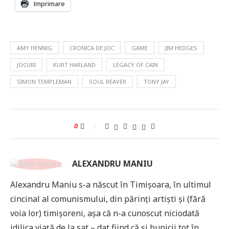
Imprimare
AMY HENNIG
CRONICA DE JOC
GAME
JIM HEDGES
JOCURI
KURT HARLAND
LEGACY OF CAIN
SIMON TEMPLEMAN
SOUL REAVER
TONY JAY
0
ALEXANDRU MANIU
Alexandru Maniu s-a născut în Timișoara, în ultimul
cincinal al comunismului, din părinți artiști și (fără
voia lor) timișoreni, așa că n-a cunoscut niciodată
idilica viață de la sat – dat fiind că și bunicii tot în