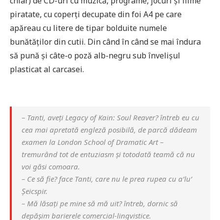
chiar) de CD-uri cu muzică, programe, jocuri și filme
piratate, cu coperți decupate din foi A4 pe care
apăreau cu litere de tipar bolduite numele
bunătăților din cutii. Din când în când se mai îndura
să pună și câte-o poză alb-negru sub învelișul
plasticat al carcasei.
– Tanti, aveți Legacy of Kain: Soul Reaver? întreb eu cu
cea mai apretată engleză posibilă, de parcă dădeam
examen la London School of Dramatic Art –
tremurând tot de entuziasm și totodată teamă că nu
voi găsi comoara.
– Ce să fie? face Tanti, care nu le prea rupea cu a’lu’
Șeicspir.
– Mă lăsați pe mine să mă uit? întreb, dornic să
depășim barierele comercial-lingvistice.