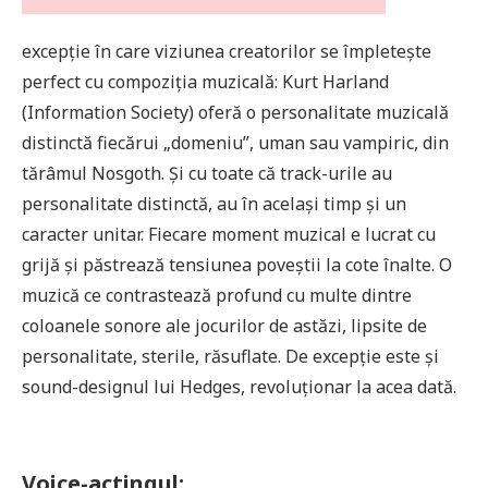
excepție în care viziunea creatorilor se împletește
perfect cu compoziția muzicală: Kurt Harland
(Information Society) oferă o personalitate muzicală
distinctă fiecărui „domeniu”, uman sau vampiric, din
tărâmul Nosgoth. Și cu toate că track-urile au
personalitate distinctă, au în același timp și un
caracter unitar. Fiecare moment muzical e lucrat cu
grijă și păstrează tensiunea poveștii la cote înalte. O
muzică ce contrastează profund cu multe dintre
coloanele sonore ale jocurilor de astăzi, lipsite de
personalitate, sterile, răsuflate. De excepție este și
sound-designul lui Hedges, revoluționar la acea dată.
Voice-actingul: