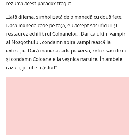
rezumă acest paradox tragic:
„Iată dilema, simbolizată de o monedă cu două fețe.
Dacă moneda cade pe față, eu accept sacrificiul și
restaurez echilibrul Coloanelor… Dar ca ultim vampir
al Nosgothului, condamn spița vampirească la
extincție. Dacă moneda cade pe verso, refuz sacrificiul
și condamn Coloanele la veșnică năruire. În ambele
cazuri, jocul e măsluit”.