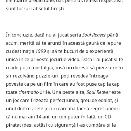
ele foarte predictibile, dar, pentru vremea respectivă,
sunt lucruri absolut firești.
În concluzie, dacă nu ai jucat seria
Soul Reaver
până
acum, merită să te arunci în această gaură de iepure
cu destinația
1999
și să te bucuri de o experiență
unică în ce privește jocurile video. Dacă l-ai jucat și te
roade puțin nostalgia, însă nu dorești să pierzi ore în
șir rezolvând puzzle-uri, poți revedea întreaga
poveste ca pe un film în care au fost puse cap la cap
toate
cinematic-
urile. Una peste alta,
Soul Reaver
este
un joc care frizează perfecțiunea, greu de egalat, și
unul dintre acele jocuri care mă fac să regret uneori
că nu mai am 14 ani, un computer în față, un CD
piratat (deși astăzi cu siguranță l-aș cumpăra și la