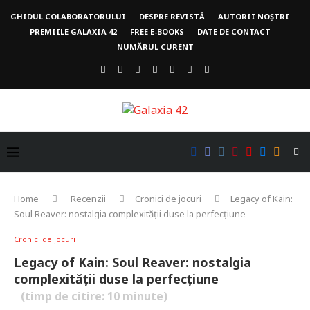
GHIDUL COLABORATORULUI
DESPRE REVISTĂ
AUTORII NOȘTRI
PREMIILE GALAXIA 42
FREE E-BOOKS
DATE DE CONTACT
NUMĂRUL CURENT
Home
Recenzii
Cronici de jocuri
Legacy of Kain:
Soul Reaver: nostalgia complexității duse la perfecțiune
Cronici de jocuri
Legacy of Kain: Soul Reaver: nostalgia
complexității duse la perfecțiune
(timp de citire:
10
minute)