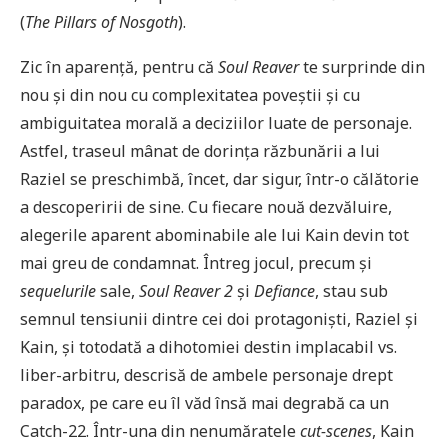
(
The Pillars of Nosgoth
).
Zic în aparență, pentru că
Soul Reaver
te surprinde din
nou și din nou cu complexitatea poveștii și cu
ambiguitatea morală a deciziilor luate de personaje.
Astfel, traseul mânat de dorința răzbunării a lui
Raziel se preschimbă, încet, dar sigur, într-o călătorie
a descoperirii de sine. Cu fiecare nouă dezvăluire,
alegerile aparent abominabile ale lui Kain devin tot
mai greu de condamnat. Întreg jocul, precum și
sequelurile
sale,
Soul Reaver 2
și
Defiance
, stau sub
semnul tensiunii dintre cei doi protagoniști, Raziel și
Kain, și totodată a dihotomiei destin implacabil vs.
liber-arbitru, descrisă de ambele personaje drept
paradox, pe care eu îl văd însă mai degrabă ca un
Catch-22. Într-una din nenumăratele
cut-scenes
, Kain