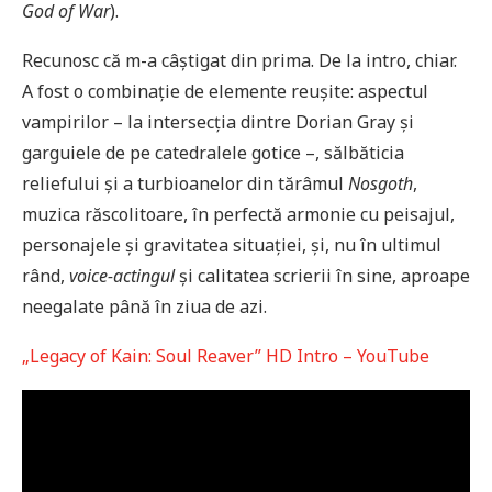
God of War
).
Recunosc că m-a câștigat din prima. De la intro, chiar.
A fost o combinație de elemente reușite: aspectul
vampirilor – la intersecția dintre Dorian Gray și
garguiele de pe catedralele gotice –, sălbăticia
reliefului și a turbioanelor din tărâmul
Nosgoth
,
muzica răscolitoare, în perfectă armonie cu peisajul,
personajele și gravitatea situației, și, nu în ultimul
rând,
voice-actingul
și calitatea scrierii în sine, aproape
neegalate până în ziua de azi.
„Legacy of Kain: Soul Reaver” HD Intro – YouTube