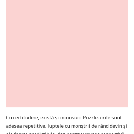
Cu certitudine, există și minusuri. Puzzle-urile sunt
adesea repetitive, luptele cu monștrii de rând devin și