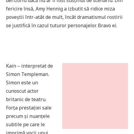
derizoriu dacă nu ar fi fost susținut de scenariu. Din
fericire însă, Amy Hennig a izbutit să ridice miza
poveștii într-atât de mult, încât dramatismul rostirii
se justifică în cazul tuturor personajelor. Bravo ei.
Kain – interpretat de
Simon Templeman.
Simon este un
cunoscut actor
britanic de teatru.
Forța prestației sale
precum și nuanțele
subtile pe care le
imprimă vocii unui