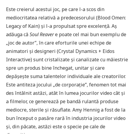
Este creierul acestui joc, pe care l-a scos din
mediocritatea relativă a predecesorului (Blood Omen:
Legacy of Kain) și l-a propulsat spre excelență. Aș
adăuga că
Soul Reaver
e poate cel mai bun exemplu de
„joc de autor”, în care eforturile unei echipe de
animatori și designeri (Crystal Dynamics + Eidos
Interactive) sunt cristalizate și canalizate cu măiestrie
spre un produs bine închegat, unitar și care
depășește suma talentelor individuale ale creatorilor.
Este antiteza jocului „de corporație”, fenomen tot mai
des întâlnit astăzi, atât în lumea jocurilor video cât și
a filmelor, ce generează pe bandă rulantă produse
mediocre, sterile și răsuflate. Amy Hennig a fost de la
bun început o pasăre rară în industria jocurilor video
și, din păcate, astăzi este o specie pe cale de