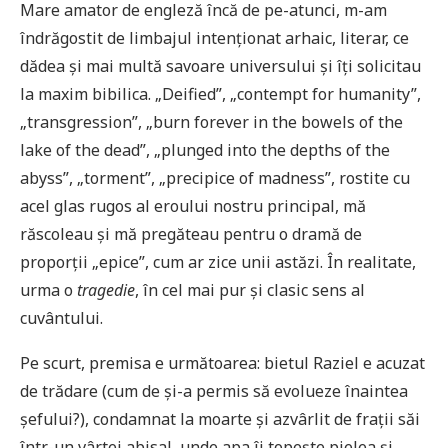
Mare amator de engleză încă de pe-atunci, m-am
îndrăgostit de limbajul intenționat arhaic, literar, ce
dădea și mai multă savoare universului și îți solicitau
la maxim bibilica. „Deified”, „contempt for humanity”,
„transgression”, „burn forever in the bowels of the
lake of the dead”, „plunged into the depths of the
abyss”, „torment”, „precipice of madness”, rostite cu
acel glas rugos al eroului nostru principal, mă
răscoleau și mă pregăteau pentru o dramă de
proporții „epice”, cum ar zice unii astăzi. În realitate,
urma o
tragedie
, în cel mai pur și clasic sens al
cuvântului.
Pe scurt, premisa e următoarea: bietul Raziel e acuzat
de trădare (cum de și-a permis să evolueze înaintea
șefului?), condamnat la moarte și azvârlit de frații săi
într-un vârtej abisal, unde apa îi topește pielea și