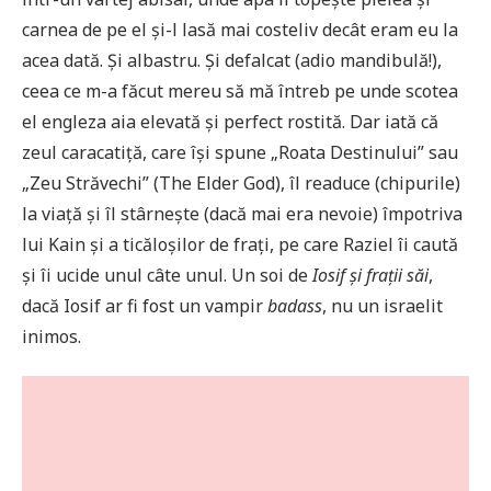
carnea de pe el și-l lasă mai costeliv decât eram eu la
acea dată. Și albastru. Și defalcat (adio mandibulă!),
ceea ce m-a făcut mereu să mă întreb pe unde scotea
el engleza aia elevată și perfect rostită. Dar iată că
zeul caracatiță, care își spune „Roata Destinului” sau
„Zeu Străvechi” (The Elder God), îl readuce (chipurile)
la viață și îl stârnește (dacă mai era nevoie) împotriva
lui Kain și a ticăloșilor de frați, pe care Raziel îi caută
și îi ucide unul câte unul. Un soi de
Iosif și frații săi
,
dacă Iosif ar fi fost un vampir
badass
, nu un israelit
inimos.