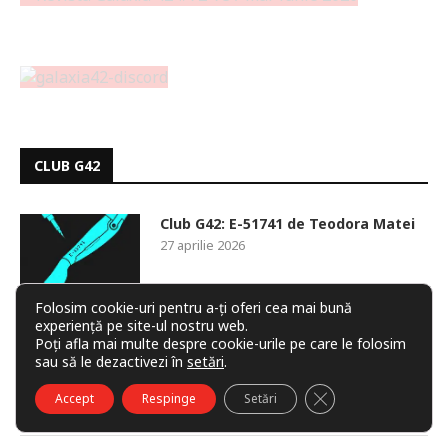
CLUB G42
Club G42: E-51741 de Teodora Matei
27 aprilie 2026
Folosim cookie-uri pentru a-ți oferi cea mai bună
experiență pe site-ul nostru web.
Poți afla mai multe despre cookie-urile pe care le folosim
Cristian Vicol, invitat Galaxia 42 pe
sau să le dezactivezi în
setări
.
Discord
28 ianuarie 2026
CLOSE GDPR COO
Accept
Respinge
Setări