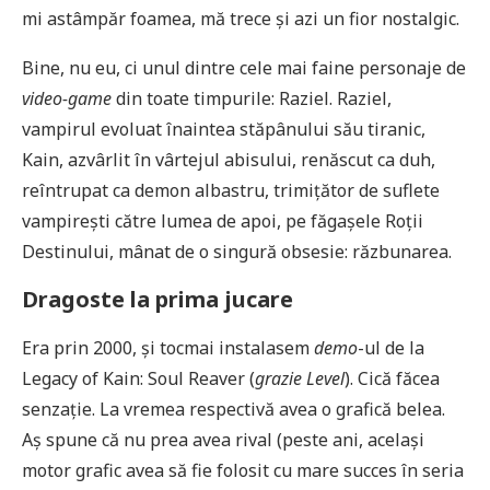
mi astâmpăr foamea, mă trece și azi un fior nostalgic.
Bine, nu eu, ci unul dintre cele mai faine personaje de
video-game
din toate timpurile: Raziel. Raziel,
vampirul evoluat înaintea stăpânului său tiranic,
Kain, azvârlit în vârtejul abisului, renăscut ca duh,
reîntrupat ca demon albastru, trimițător de suflete
vampirești către lumea de apoi, pe făgașele Roții
Destinului, mânat de o singură obsesie: răzbunarea.
Dragoste la prima jucare
Era prin 2000, și tocmai instalasem
demo
-ul de la
Legacy of Kain: Soul Reaver (
grazie Level
). Cică făcea
senzație. La vremea respectivă avea o grafică belea.
Aș spune că nu prea avea rival (peste ani, același
motor grafic avea să fie folosit cu mare succes în seria