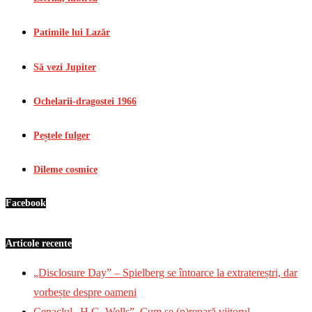
Patimile lui Lazăr
Să vezi Jupiter
Ochelarii-dragostei 1966
Peștele fulger
Dileme cosmice
Facebook
Articole recente
„Disclosure Day” – Spielberg se întoarce la extratereștri, dar
vorbește despre oameni
Cenaclul „H.G. Wells”. Cum se (p)repară viitorul