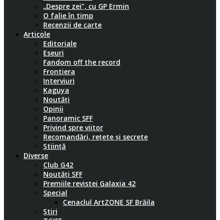
„Despre zei”, cu GP Ermin
O falie în timp
Recenzii de carte
Articole
Editoriale
Eseuri
Fandom off the record
Frontiera
Interviuri
Kaguya
Noutăți
Opinii
Panoramic SFF
Privind spre viitor
Recomandări, rețete și secrete
Știință
Diverse
Club G42
Noutăți SFF
Premiile revistei Galaxia 42
Special
Cenaclul ArtZONE SF Brăila
Știri