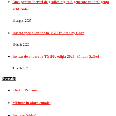
Apel pentru lucrări de grafică digitală generate cu inteligența
artificială
11 august 2025
Invitat special online la TGIFF: Stanley Chen
10 iunie 2025
Invitat de onoare la TGIFF, ediția 2025: Sándor Szélesi
9 martie 2025
Povestiri
Efectul Penrose
Misiune în afara cupolei
Invoker (video)