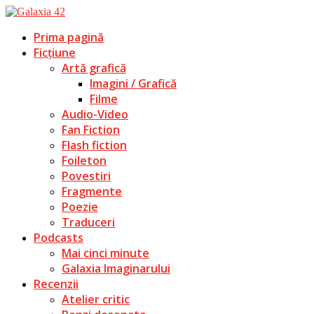
Prima pagină
Ficțiune
Artă grafică
Imagini / Grafică
Filme
Audio-Video
Fan Fiction
Flash fiction
Foileton
Povestiri
Fragmente
Poezie
Traduceri
Podcasts
Mai cinci minute
Galaxia Imaginarului
Recenzii
Atelier critic