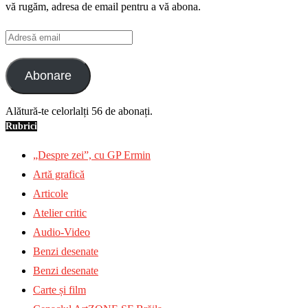
vă rugăm, adresa de email pentru a vă abona.
Adresă
email
Abonare
Alătură-te celorlalți 56 de abonați.
Rubrici
„Despre zei”, cu GP Ermin
Artă grafică
Articole
Atelier critic
Audio-Video
Benzi desenate
Benzi desenate
Carte și film