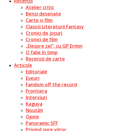
Recenzii
Atelier critic
Benzi desenate
Carte și film
Clasicii Literaturii Fantasy
Cronici de jocuri
Cronici de film
„Despre zei”, cu GP Ermin
O falie în timp
Recenzii de carte
Articole
Editoriale
Eseuri
Fandom off the record
Frontiera
Interviuri
Kaguya
Noutăți
Opinii
Panoramic SFF
Privind spre viitor