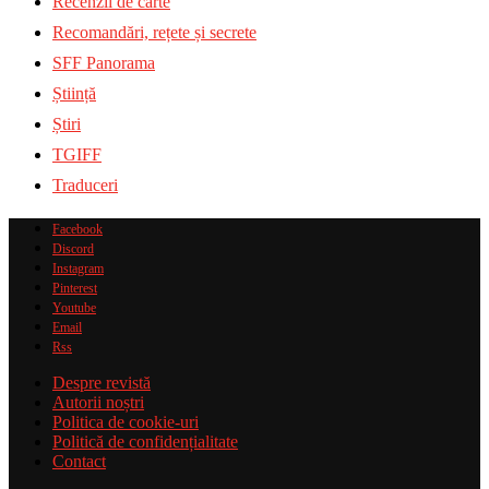
Recenzii de carte
Recomandări, rețete și secrete
SFF Panorama
Știință
Știri
TGIFF
Traduceri
Facebook
Discord
Instagram
Pinterest
Youtube
Email
Rss
Despre revistă
Autorii noștri
Politica de cookie-uri
Politică de confidențialitate
Contact