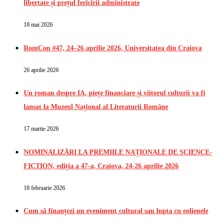
libertate și prețul fericirii administrate
18 mai 2026
RomCon #47, 24–26 aprilie 2026, Universitatea din Craiova
26 aprilie 2026
Un roman despre IA, piețe financiare și viitorul culturii va fi
lansat la Muzeul Național al Literaturii Române
17 martie 2026
NOMINALIZĂRI LA PREMIILE NAȚIONALE DE SCIENCE-
FICTION, ediția a 47-a, Craiova, 24-26 aprilie 2026
18 februarie 2026
Cum să finanțezi un eveniment cultural sau lupta cu eolienele