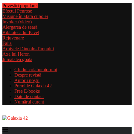
Povestiri populare:
Efectul Penrose
Misiune în afara cupolei
Invoker (video)
Alergarea de seară
Biblioteca lui Pavel
Rejuvenare
Falia
Arhivele Dincolo-Timpului
Axa lui Heron
Jumătatea goală
Ghidul colaboratorului
Despre revistă
Autorii noștri
Premiile Galaxia 42
Free E-books
Date de contact
Numărul curent