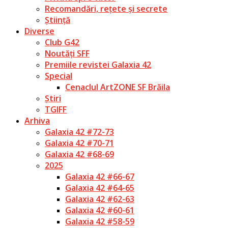
Recomandări, rețete și secrete
Știință
Diverse
Club G42
Noutăți SFF
Premiile revistei Galaxia 42
Special
Cenaclul ArtZONE SF Brăila
Știri
TGIFF
Arhiva
Galaxia 42 #72-73
Galaxia 42 #70-71
Galaxia 42 #68-69
2025
Galaxia 42 #66-67
Galaxia 42 #64-65
Galaxia 42 #62-63
Galaxia 42 #60-61
Galaxia 42 #58-59