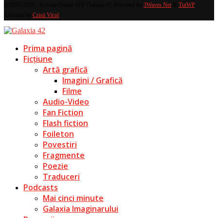
@2019-2020 - Revista Online SFF Galaxia 42. Powered by
3Waves Net
&
TutWP
.
Artwork by
Cristi Vicol
.
Prima pagină
Ficțiune
Artă grafică
Imagini / Grafică
Filme
Audio-Video
Fan Fiction
Flash fiction
Foileton
Povestiri
Fragmente
Poezie
Traduceri
Podcasts
Mai cinci minute
Galaxia Imaginarului