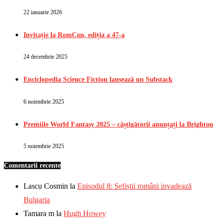
22 ianuarie 2026
Invitație la RomCon, ediția a 47-a
24 decembrie 2025
Enciclopedia Science Fiction lansează un Substack
6 noiembrie 2025
Premiile World Fantasy 2025 – câștigătorii anunțați la Brighton
5 noiembrie 2025
Comentarii recente
Lascu Cosmin
la
Episodul 8: Sefiștii români invadează
Bulgaria
Tamara m
la
Hugh Howey