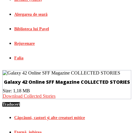
Alergarea de seară
Biblioteca lui Pavel
Rejuvenare
Falia
Galaxy 42 Online SFF Magazine COLLECTED STORIES
Size:
1,18 MB
Download Collected Stories
Traduceri
Căpcăuni, castori și alte creaturi mitice
Eternă, iubirea