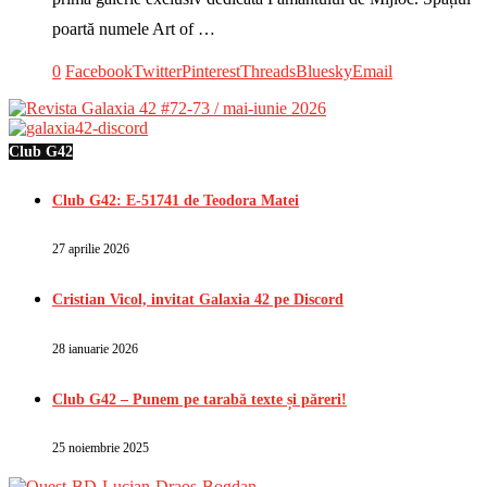
poartă numele Art of …
0
Facebook
Twitter
Pinterest
Threads
Bluesky
Email
Club G42
Club G42: E-51741 de Teodora Matei
27 aprilie 2026
Cristian Vicol, invitat Galaxia 42 pe Discord
28 ianuarie 2026
Club G42 – Punem pe tarabă texte și păreri!
25 noiembrie 2025