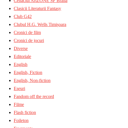
Cenaclul ArtZONE SF Brăila
Clasicii Literaturii Fantasy
Club G42
Clubul H.G. Wells Timișoara
Cronici de film
Cronici de jocuri
Diverse
Editoriale
English
English, Fiction
English, Non-fiction
Eseuri
Fandom off the record
Filme
Flash fiction
Foileton