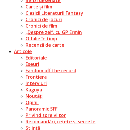
Benzi desenate
Carte și film
Clasicii Literaturii Fantasy
Cronici de jocuri
Cronici de film
„Despre zei”, cu GP Ermin
O falie în timp
Recenzii de carte
Articole
Editoriale
Eseuri
Fandom off the record
Frontiera
Interviuri
Kaguya
Noutăți
Opinii
Panoramic SFF
Privind spre viitor
Recomandări, rețete și secrete
Știință