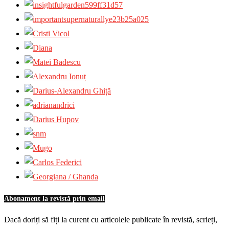
Abonament la revistă prin email
Dacă doriți să fiți la curent cu articolele publicate în revistă, scrieți,