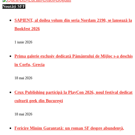
Noutăți SFF
SAPIENT, al doilea volum din seria Nordam 2190, se lansează la
Bookfest 2026
1 iunie 2026
Prima galerie exclusiv dedicată Pământului de Mijloc s-a deschis
în Corfu, Grecia
18 mai 2026
Crux Publishing participă la PlayCon 2026, noul festival dedicat
culturii geek din București
18 mai 2026
Fericire Minim Garantată: un roman SF despre abundență,