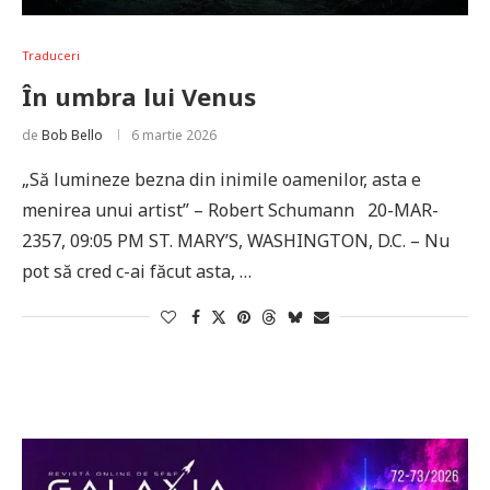
Traduceri
În umbra lui Venus
de
Bob Bello
6 martie 2026
„Să lumineze bezna din inimile oamenilor, asta e
menirea unui artist” – Robert Schumann 20-MAR-
2357, 09:05 PM ST. MARY’S, WASHINGTON, D.C. – Nu
pot să cred c-ai făcut asta, …