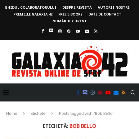
GHIDUL COLABORATORULUI
DESPRE REVISTĂ
AUTORII NOȘTRI
PREMIILE GALAXIA 42
FREE E-BOOKS
DATE DE CONTACT
NUMĂRUL CURENT
Home
Etichete
Posts tagged with "Bob Bello"
ETICHETĂ:
BOB BELLO