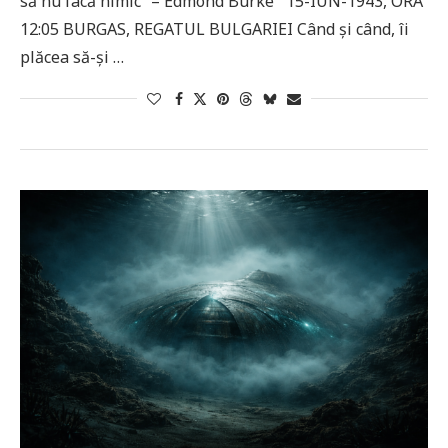
să nu facă nimic” – Edmond Burke 15-IUN-1943, ORA
12:05 BURGAS, REGATUL BULGARIEI Când și când, îi
plăcea să-și …