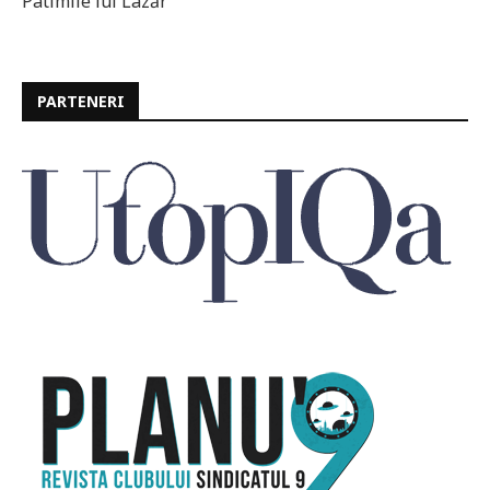
Patimile lui Lazăr
PARTENERI