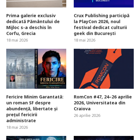
Prima galerie exclusiv
Crux Publishing participă
dedicată Pământului de
la PlayCon 2026, noul
Mijloc s-a deschis în
festival dedicat culturii
Corfu, Grecia
geek din București
18 mai 2026
18 mai 2026
Fericire Minim Garantată:
RomCon #47, 24–26 aprilie
un roman SF despre
2026, Universitatea din
abundență, libertate și
Craiova
prețul fericirii
26 aprilie 2026
administrate
18 mai 2026