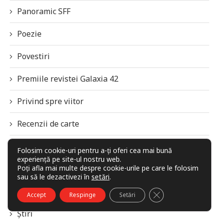
Panoramic SFF
Poezie
Povestiri
Premiile revistei Galaxia 42
Privind spre viitor
Recenzii de carte
Recomandări, rețete și secrete
Folosim cookie-uri pentru a-ți oferi cea mai bună
experiență pe site-ul nostru web.
Poți afla mai multe despre cookie-urile pe care le folosim
SFF Panorama
sau să le dezactivezi în
setări
.
Știință
CLOSE GDPR COO
Accept
Respinge
Setări
Știri