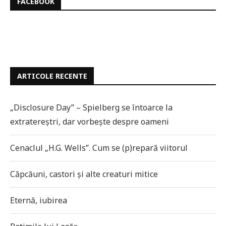
FACEBOOK
ARTICOLE RECENTE
„Disclosure Day” – Spielberg se întoarce la
extratereștri, dar vorbește despre oameni
Cenaclul „H.G. Wells”. Cum se (p)repară viitorul
Căpcăuni, castori și alte creaturi mitice
Eternă, iubirea