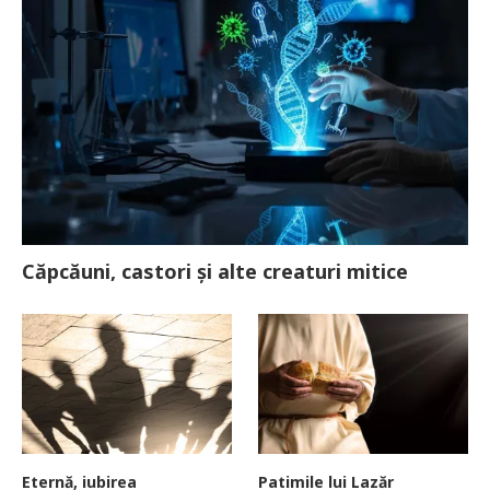
Căpcăuni, castori și alte creaturi mitice
Eternă, iubirea
Patimile lui Lazăr