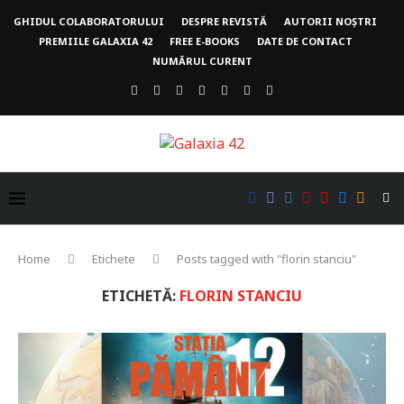
GHIDUL COLABORATORULUI
DESPRE REVISTĂ
AUTORII NOȘTRI
PREMIILE GALAXIA 42
FREE E-BOOKS
DATE DE CONTACT
NUMĂRUL CURENT
Home
Etichete
Posts tagged with "florin stanciu"
ETICHETĂ:
FLORIN STANCIU