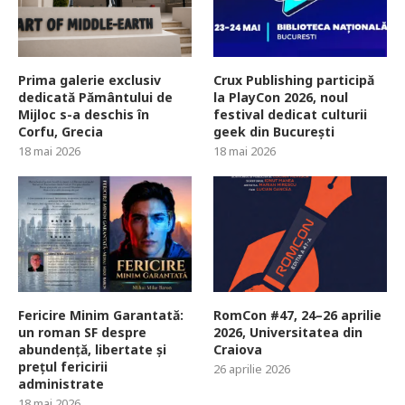
Prima galerie exclusiv
Crux Publishing participă
dedicată Pământului de
la PlayCon 2026, noul
Mijloc s-a deschis în
festival dedicat culturii
Corfu, Grecia
geek din București
18 mai 2026
18 mai 2026
Fericire Minim Garantată:
RomCon #47, 24–26 aprilie
un roman SF despre
2026, Universitatea din
abundență, libertate și
Craiova
prețul fericirii
26 aprilie 2026
administrate
18 mai 2026