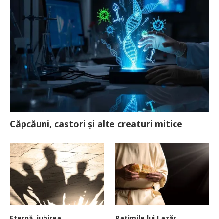
Căpcăuni, castori și alte creaturi mitice
Eternă, iubirea
Patimile lui Lazăr