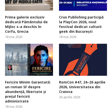
Prima galerie exclusiv
Crux Publishing participă
dedicată Pământului de
la PlayCon 2026, noul
Mijloc s-a deschis în
festival dedicat culturii
Corfu, Grecia
geek din București
18 mai 2026
18 mai 2026
Fericire Minim Garantată:
RomCon #47, 24–26 aprilie
un roman SF despre
2026, Universitatea din
abundență, libertate și
Craiova
prețul fericirii
26 aprilie 2026
administrate
18 mai 2026