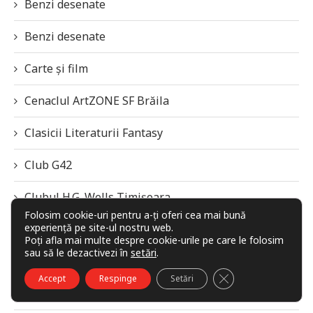
Benzi desenate
Benzi desenate
Carte și film
Cenaclul ArtZONE SF Brăila
Clasicii Literaturii Fantasy
Club G42
Clubul H.G. Wells Timișoara
Folosim cookie-uri pentru a-ți oferi cea mai bună
experiență pe site-ul nostru web.
Cronici de film
Poți afla mai multe despre cookie-urile pe care le folosim
sau să le dezactivezi în
setări
.
Cronici de jocuri
CLOSE GDPR COO
Accept
Respinge
Setări
Diverse