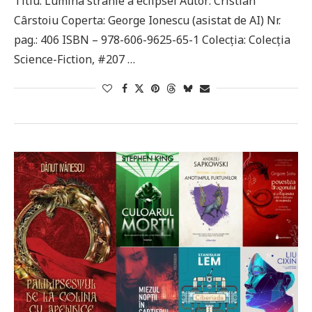
Titlu: Lumina stranie a eclipsei Autor: Cristian
Cârstoiu Coperta: George Ionescu (asistat de AI) Nr.
pag.: 406 ISBN – 978-606-9625-65-1 Colecția: Colecția
Science-Fiction, #207 …