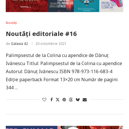
Noutăți
Noutăți editoriale #16
de
Galaxia 42
20 octombrie 2021
Palimpsestul de la Colina cu apendice de Dănuţ
Ivănescu Titlul: Palimpsestul de la Colina cu apendice
Autorul: Dănuţ Ivănescu ISBN 978-973-116-683-4
Ediție paperback Format 13×20 cm Număr de pagini
344 …