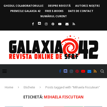
GHIDUL COLABORATORULUI
DESPRE REVISTĂ
AUTORII NOȘTRI
PREMIILE GALAXIA 42
FREE E-BOOKS
DATE DE CONTACT
NUMĂRUL CURENT
Home
Etichete
Posts tagged with "Mihaela Fiscutean"
ETICHETĂ:
MIHAELA FISCUTEAN