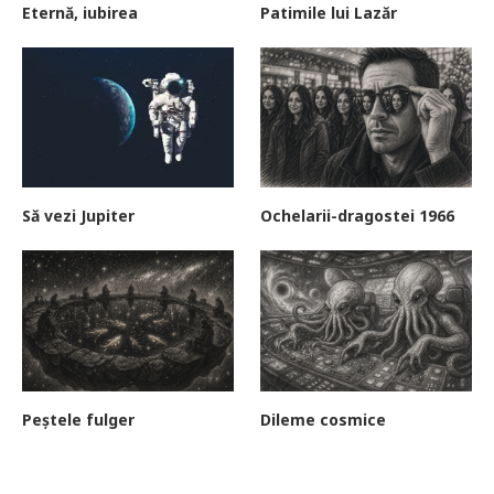
Eternă, iubirea
Patimile lui Lazăr
Să vezi Jupiter
Ochelarii-dragostei 1966
Peștele fulger
Dileme cosmice