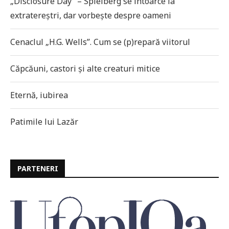
„Disclosure Day” – Spielberg se întoarce la
extratereștri, dar vorbește despre oameni
Cenaclul „H.G. Wells”. Cum se (p)repară viitorul
Căpcăuni, castori și alte creaturi mitice
Eternă, iubirea
Patimile lui Lazăr
PARTENERI