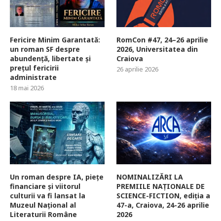
Fericire Minim Garantată:
RomCon #47, 24–26 aprilie
un roman SF despre
2026, Universitatea din
abundență, libertate și
Craiova
prețul fericirii
26 aprilie 2026
administrate
18 mai 2026
Un roman despre IA, piețe
NOMINALIZĂRI LA
financiare și viitorul
PREMIILE NAȚIONALE DE
culturii va fi lansat la
SCIENCE-FICTION, ediția a
Muzeul Național al
47-a, Craiova, 24-26 aprilie
Literaturii Române
2026