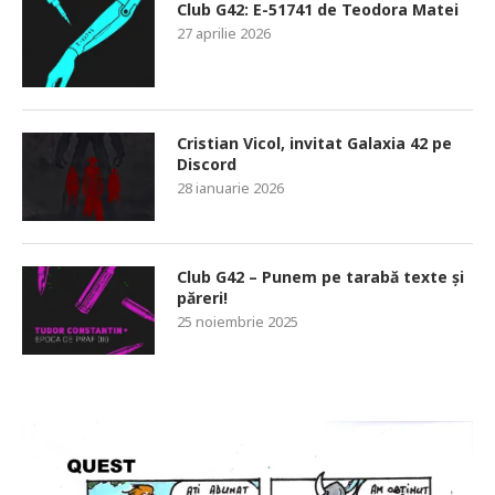
Club G42: E-51741 de Teodora Matei
27 aprilie 2026
Cristian Vicol, invitat Galaxia 42 pe
Discord
28 ianuarie 2026
Club G42 – Punem pe tarabă texte și
păreri!
25 noiembrie 2025