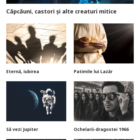
Căpcăuni, castori și alte creaturi mitice
Eternă, iubirea
Patimile lui Lazăr
Să vezi Jupiter
Ochelarii-dragostei 1966