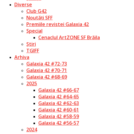
Diverse
Club G42
Noutăți SFF
Premiile revistei Galaxia 42
Special
Cenaclul ArtZONE SF Brăila
Știri
TGIFF
Arhiva
Galaxia 42 #72-73
Galaxia 42 #70-71
Galaxia 42 #68-69
2025
Galaxia 42 #66-67
Galaxia 42 #64-65
Galaxia 42 #62-63
Galaxia 42 #60-61
Galaxia 42 #58-59
Galaxia 42 #56-57
2024