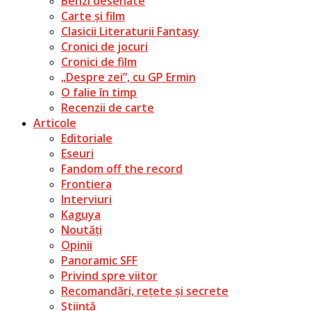
Benzi desenate
Carte și film
Clasicii Literaturii Fantasy
Cronici de jocuri
Cronici de film
„Despre zei”, cu GP Ermin
O falie în timp
Recenzii de carte
Articole
Editoriale
Eseuri
Fandom off the record
Frontiera
Interviuri
Kaguya
Noutăți
Opinii
Panoramic SFF
Privind spre viitor
Recomandări, rețete și secrete
Știință