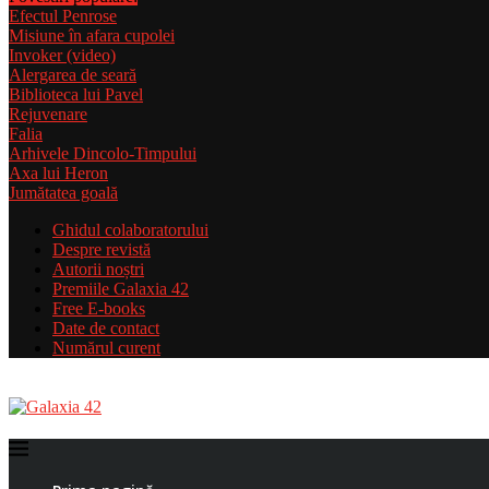
Efectul Penrose
Misiune în afara cupolei
Invoker (video)
Alergarea de seară
Biblioteca lui Pavel
Rejuvenare
Falia
Arhivele Dincolo-Timpului
Axa lui Heron
Jumătatea goală
Ghidul colaboratorului
Despre revistă
Autorii noștri
Premiile Galaxia 42
Free E-books
Date de contact
Numărul curent