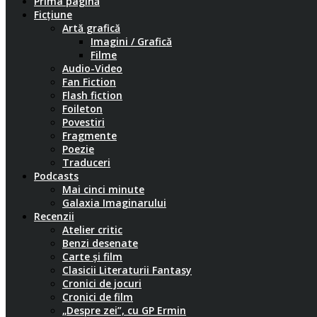
Prima pagină
Ficțiune
Artă grafică
Imagini / Grafică
Filme
Audio-Video
Fan Fiction
Flash fiction
Foileton
Povestiri
Fragmente
Poezie
Traduceri
Podcasts
Mai cinci minute
Galaxia Imaginarului
Recenzii
Atelier critic
Benzi desenate
Carte și film
Clasicii Literaturii Fantasy
Cronici de jocuri
Cronici de film
„Despre zei”, cu GP Ermin