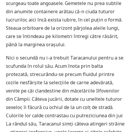
scurgeau toate angoasele. Gemetele nu prea subtile
din anumite containere arătau că-n ciuda tuturor
lucrurilor, aici încă exista iubire, în cel puțin o formă.
Steaua orbitoare de la orizont pârjolea aleile lungi,
care se întindeau pe kilometri întregi către răsărit,
până la marginea orașului.
Nici o secundă nu i-a trebuit Taracanului pentru a se
scufunda în rolul său. Acum înota prin balta
protezată, strecurându-se precum fluidul printre
cozile nesfârșite la selecțiile de carne adevărată,
venite pe căi clandestine din măcelăriile Ilfovenilor
din Câmpii. Câteva jucării, dotate cu uneltele tuturor
sexelor, îi făcură cu ochiul de la un colț de stradă.
Culorile lor calde contrastau cu putreziciunea din jur.
La rândul său, Taracanul simți câteva atingeri străine