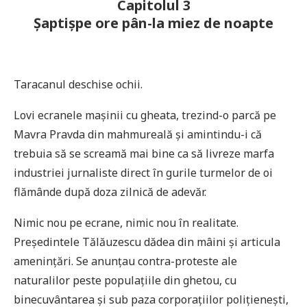
Capitolul 3
Șaptișpe ore pân-la miez de noapte
Taracanul deschise ochii.
Lovi ecranele mașinii cu gheata, trezind-o parcă pe
Mavra Pravda din mahmureală și amintindu-i că
trebuia să se screamă mai bine ca să livreze marfa
industriei jurnaliste direct în gurile turmelor de oi
flămânde după doza zilnică de adevăr.
Nimic nou pe ecrane, nimic nou în realitate.
Președintele Tălăuzescu dădea din mâini și articula
amenințări. Se anunțau contra-proteste ale
naturalilor peste populațiile din ghetou, cu
binecuvântarea și sub paza corporațiilor polițienești,