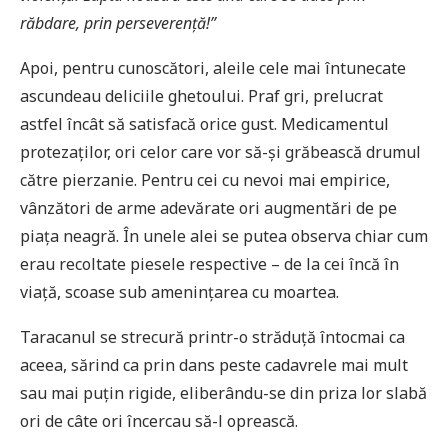
răbdare, prin perseveren
ț
ă!”
Apoi, pentru cunoscători, aleile cele mai întunecate
ascundeau deliciile ghetoului. Praf gri, prelucrat
astfel încât să satisfacă orice gust. Medicamentul
protezaților, ori celor care vor să-și grăbească drumul
către pierzanie. Pentru cei cu nevoi mai empirice,
vânzători de arme adevărate ori augmentări de pe
piața neagră. În unele alei se putea observa chiar cum
erau recoltate piesele respective – de la cei încă în
viață, scoase sub amenințarea cu moartea.
Taracanul se strecură printr-o străduță întocmai ca
aceea, sărind ca prin dans peste cadavrele mai mult
sau mai puțin rigide, eliberându-se din priza lor slabă
ori de câte ori încercau să-l oprească.