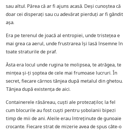
sau altul. Părea că ar fi ajuns acasă. Deși cunoștea că
doar cei disperați sau cu adevărat pierduți ar fi gândit
așa.
Era pe terenul de joacă al entropiei, unde tristețea e
mai grea ca aerul, unde frustrarea își lasă însemne în
toate straturile de praf.
Ăsta era locul unde rugina te molipsea, te atrăgea, te
mințea și-ți șoptea de cele mai frumoase lucruri. În
secret, fiecare cărnos tânjea după metalul din ghetou.
Tânjea după existența de aici.
Containerele răsăreau, cuști ale protezaților, la fel
cum blocurile au fost cuști pentru șobolanii bipezi
timp de mii de ani. Aleile erau întreținute de gunoaie
crocante. Fiecare strat de mizerie avea de spus câte-o