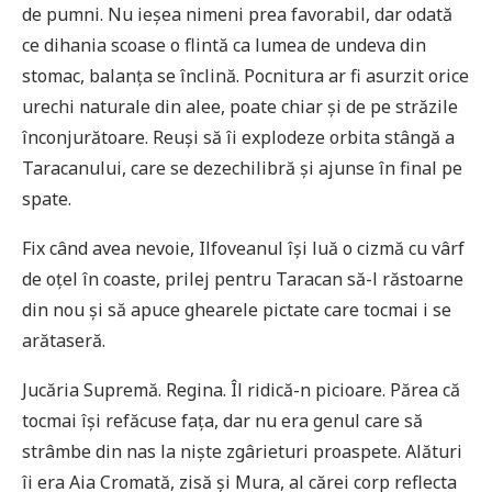
de pumni. Nu ieșea nimeni prea favorabil, dar odată
ce dihania scoase o flintă ca lumea de undeva din
stomac, balanța se înclină. Pocnitura ar fi asurzit orice
urechi naturale din alee, poate chiar și de pe străzile
înconjurătoare. Reuși să îi explodeze orbita stângă a
Taracanului, care se dezechilibră și ajunse în final pe
spate.
Fix când avea nevoie, Ilfoveanul își luă o cizmă cu vârf
de oțel în coaste, prilej pentru Taracan să-l răstoarne
din nou și să apuce ghearele pictate care tocmai i se
arătaseră.
Jucăria Supremă. Regina. Îl ridică-n picioare. Părea că
tocmai își refăcuse fața, dar nu era genul care să
strâmbe din nas la niște zgârieturi proaspete. Alături
îi era Aia Cromată, zisă și Mura, al cărei corp reflecta