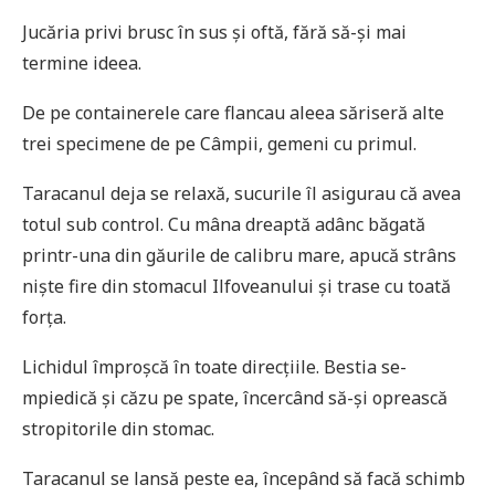
Jucăria privi brusc în sus și oftă, fără să-și mai
termine ideea.
De pe containerele care flancau aleea săriseră alte
trei specimene de pe Câmpii, gemeni cu primul.
Taracanul deja se relaxă, sucurile îl asigurau că avea
totul sub control. Cu mâna dreaptă adânc băgată
printr-una din găurile de calibru mare, apucă strâns
niște fire din stomacul Ilfoveanului și trase cu toată
forța.
Lichidul împroșcă în toate direcțiile. Bestia se-
mpiedică și căzu pe spate, încercând să-și oprească
stropitorile din stomac.
Taracanul se lansă peste ea, începând să facă schimb