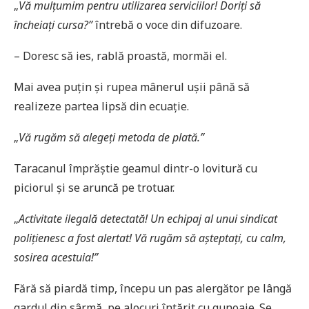
„
Vă mul
țumim pentru utilizarea serviciilor! Doriț
i să
încheia
ți cursa?”
întrebă o voce din difuzoare.
– Doresc să ies, rablă proastă, mormăi el.
Mai avea puțin și rupea mânerul ușii până să
realizeze partea lipsă din ecuație.
„
Vă rugăm să alege
ț
i metoda de plată.”
Taracanul împrăștie geamul dintr-o lovitură cu
piciorul și se aruncă pe trotuar.
„
Activitate ilegală detectată! Un echipaj al unui sindicat
poli
ț
ienesc a fost alertat! Vă rugăm să a
șteptați, cu calm,
sosirea acestuia!”
Fără să piardă timp, începu un pas alergător pe lângă
gardul din sârmă, pe alocuri întărit cu gunoaie. Se