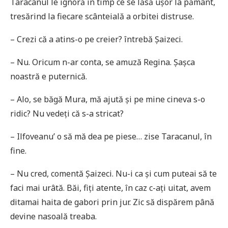
Taracanul le ignoră în timp ce se lăsă ușor la pământ,
tresărind la fiecare scânteială a orbitei distruse.
– Crezi că a atins-o pe creier? întrebă Șaizeci.
– Nu. Oricum n-ar conta, se amuză Regina. Șașca
noastră e puternică.
– Alo, se băgă Mura, mă ajută și pe mine cineva s-o
ridic? Nu vedeți că s-a stricat?
– Ilfoveanu’ o să mă dea pe piese… zise Taracanul, în
fine.
– Nu cred, comentă Șaizeci. Nu-i ca și cum puteai să te
faci mai urâtă. Băi, fiți atente, în caz c-ați uitat, avem
ditamai haita de gabori prin jur. Zic să dispărem până
devine nasoală treaba.