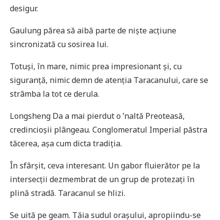
desigur.
Gaulung părea să aibă parte de niște acțiune
sincronizată cu sosirea lui.
Totuși, în mare, nimic prea impresionant și, cu
siguranță, nimic demn de atenția Taracanului, care se
strâmba la tot ce derula.
Longsheng Da a mai pierdut o ’naltă Preoteasă,
credincioșii plângeau. Conglomeratul Imperial păstra
tăcerea, așa cum dicta tradiția.
În sfârșit, ceva interesant. Un gabor fluierător pe la
intersecții dezmembrat de un grup de protezați în
plină stradă. Taracanul se hlizi.
Se uită pe geam. Tăia sudul orașului, apropiindu-se