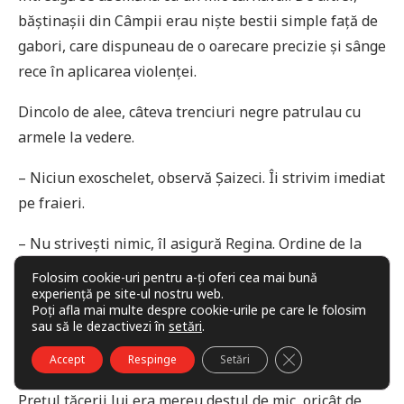
băștinașii din Câmpii erau niște bestii simple față de
gabori, care dispuneau de o oarecare precizie și sânge
rece în aplicarea violenței.
Dincolo de alee, câteva trenciuri negre patrulau cu
armele la vedere.
– Niciun exoschelet, observă Șaizeci. Îi strivim imediat
pe fraieri.
– Nu strivești nimic, îl asigură Regina. Ordine de la
Alioșa – fără gabori morți.
Folosim cookie-uri pentru a-ți oferi cea mai bună
experiență pe site-ul nostru web.
– Fie ca tine. O să iau eu câte unu’ pentru fiecare.
Poți afla mai multe despre cookie-urile pe care le folosim
sau să le dezactivezi în
setări
.
Dar pumnul lucios al Reginei se lipi de falca proaspăt
CLOSE GDPR COO
Accept
Respinge
Setări
echipată a lui Șaizeci. Avariile păreau ireversibile.
Prețul tăcerii lui era mereu destul de mic, oricât de