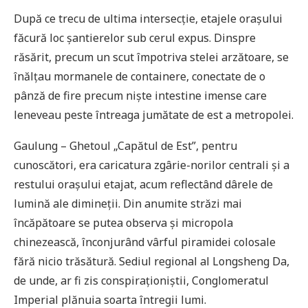
După ce trecu de ultima intersecție, etajele orașului
făcură loc șantierelor sub cerul expus. Dinspre
răsărit, precum un scut împotriva stelei arzătoare, se
înălțau mormanele de containere, conectate de o
pânză de fire precum niște intestine imense care
leneveau peste întreaga jumătate de est a metropolei.
Gaulung – Ghetoul „Capătul de Est”, pentru
cunoscători, era caricatura zgârie-norilor centrali și a
restului orașului etajat, acum reflectând dârele de
lumină ale dimineții. Din anumite străzi mai
încăpătoare se putea observa și micropola
chinezească, înconjurând vârful piramidei colosale
fără nicio trăsătură. Sediul regional al Longsheng Da,
de unde, ar fi zis conspiraționiștii, Conglomeratul
Imperial plănuia soarta întregii lumi.