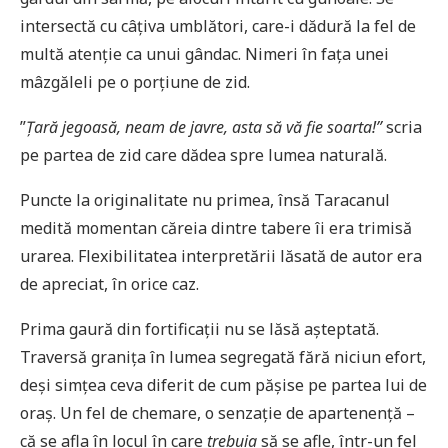
intersectă cu câțiva umblători, care-i dădură la fel de
multă atenție ca unui gândac. Nimeri în fața unei
mâzgăleli pe o porțiune de zid.
”
Ț
ară jegoasă, neam de javre, asta să vă fie soarta!”
scria
pe partea de zid care dădea spre lumea naturală.
Puncte la originalitate nu primea, însă Taracanul
medită momentan căreia dintre tabere îi era trimisă
urarea. Flexibilitatea interpretării lăsată de autor era
de apreciat, în orice caz.
Prima gaură din fortificații nu se lăsă așteptată.
Traversă granița în lumea segregată fără niciun efort,
deși simțea ceva diferit de cum pășise pe partea lui de
oraș. Un fel de chemare, o senzație de apartenență –
că se afla în locul în care
trebuia
să se afle, într-un fel