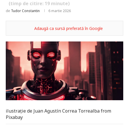
(timp de citire:
19
minute)
de
Tudor Constantin
6 martie 2026
Adaugă ca sursă preferată în Google
ilustrație de Juan Agustín Correa Torrealba from
Pixabay