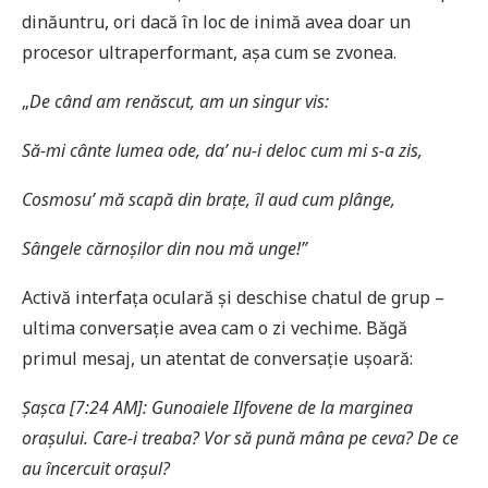
dinăuntru, ori dacă în loc de inimă avea doar un
procesor ultraperformant, așa cum se zvonea.
„
De când am renăscut, am un singur vis:
Să-mi cânte lumea ode, da’
nu-i deloc cum mi s-a zis,
Cosmosu’ mă scapă din bra
țe, îl aud cum plânge,
Sângele cărno
ș
ilor din nou mă unge!”
Activă interfața oculară și deschise chatul de grup –
ultima conversație avea cam o zi vechime. Băgă
primul mesaj, un atentat de conversație ușoară:
Șașca [7:24 AM]: Gunoaiele Ilfovene de la marginea
oraș
ului. Care-i treaba? Vor să pună mâna pe ceva? De ce
au încercuit ora
șul?