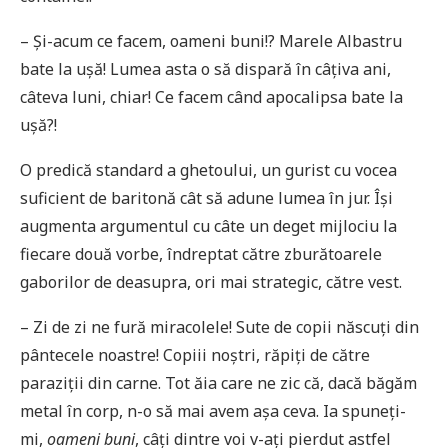
– Și-acum ce facem, oameni buni!? Marele Albastru
bate la ușă! Lumea asta o să dispară în câțiva ani,
câteva luni, chiar! Ce facem când apocalipsa bate la
ușă?!
O predică standard a ghetoului, un gurist cu vocea
suficient de baritonă cât să adune lumea în jur. Își
augmenta argumentul cu câte un deget mijlociu la
fiecare două vorbe, îndreptat către zburătoarele
gaborilor de deasupra, ori mai strategic, către vest.
– Zi de zi ne fură miracolele! Sute de copii născuți din
pântecele noastre! Copiii noștri, răpiți de către
paraziții din carne. Tot ăia care ne zic că, dacă băgăm
metal în corp, n-o să mai avem așa ceva. Ia spuneți-
mi,
oameni buni
, câți dintre voi v-ați pierdut astfel