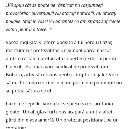
„
Vă spun cât se poate de răspicat: nu răspunde
ț
i
provocărilor guvernului! Nu ataca
ți naturalii, nu atacați
polițiile. Staț
i în case! Vă garantez că am strâns suficiente
voturi pentru a trece…”
Vocea răgușită și etern obosită a lui Sergiu Lazăr,
mântuitorul protezaților. Un simbol parcă născut
dintr-o reclamă prelucrată la perfecție de corporații.
Liderul celui mai mare sindicat de protezați din
Buhara, activist convins pentru drepturi egale? Vezi
să nu. În ciuda cinicilor, o mare parte din populație nu
se putea sătura de el.
La fel de repede, vocea lui se pierdea în cacofonia
gloatei. Un alt glas furtunos acapară atenția altei
părți din masa amorfă. Un protezat poziționat pe un
container.