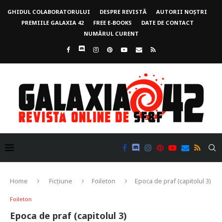
GHIDUL COLABORATORULUI
DESPRE REVISTĂ
AUTORII NOȘTRI
PREMIILE GALAXIA 42
FREE E-BOOKS
DATE DE CONTACT
NUMĂRUL CURENT
Home
Ficțiune
Foileton
Epoca de praf (capitolul 3)
Foileton
Epoca de praf (capitolul 3)