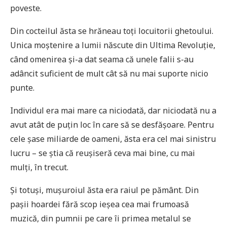
poveste.
Din cocteilul ăsta se hrăneau toți locuitorii ghetoului.
Unica moștenire a lumii născute din Ultima Revoluție,
când omenirea și-a dat seama că unele falii s-au
adâncit suficient de mult cât să nu mai suporte nicio
punte.
Individul era mai mare ca niciodată, dar niciodată nu a
avut atât de puțin loc în care să se desfășoare. Pentru
cele șase miliarde de oameni, ăsta era cel mai sinistru
lucru – se știa că reușiseră ceva mai bine, cu mai
mulți, în trecut.
Și totuși, mușuroiul ăsta era raiul pe pământ. Din
pașii hoardei fără scop ieșea cea mai frumoasă
muzică, din pumnii pe care îi primea metalul se