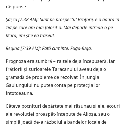
răspunse.
Șaș
ca [7:38 AM]: Sunt pe prospectul Bră
ț
ării, e o gaură în
zid pe care am mai folosit-o. Mai departe întreab-o pe
Mura,
îmi știe ea traseul.
Regina [7:39 AM]: Fată cuminte. Fuga-fuga.
Prognoza era sumbră – raitele deja începuseră, iar
frățiorii și surioarele Taracanului aveau deja o
grămadă de probleme de rezolvat. În jungla
Gaulungului nu putea conta pe protecția lor
întotdeauna.
Câteva pocnituri depărtate mai răsunau și ele, ecouri
ale revoluției proaspăt-începute de Alioșa, sau o
simplă joacă de-a războiul a bandelor locale de