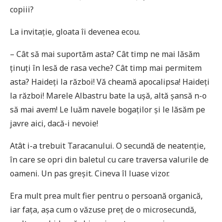
copiii?
La invitație, gloata îi devenea ecou.
– Cât să mai suportăm asta? Cât timp ne mai lăsăm
ținuți în lesă de rasa veche? Cât timp mai permitem
asta? Haideți la război! Vă cheamă apocalipsa! Haideți
la război! Marele Albastru bate la ușă, altă șansă n-o
să mai avem! Le luăm navele bogaților și le lăsăm pe
javre aici, dacă-i nevoie!
Atât i-a trebuit Taracanului. O secundă de neatenție,
în care se opri din baletul cu care traversa valurile de
oameni. Un pas greșit. Cineva îl luase vizor.
Era mult prea mult fier pentru o persoană organică,
iar fața, așa cum o văzuse preț de o microsecundă,