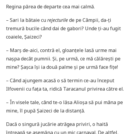
Regina părea de departe cea mai calmă.
– Sari la bătaie cu
rejecturile
de pe Câmpii, da-ți
tremură bucile când dai de gabori? Unde ți-au fugit
coaiele, Șaizeci?
– Marș de-aici, contră el, gloanțele lasă urme mai
nașpa decât pumnii. Și, pe urmă, ce mă călărești pe
mine? Șașca își ia două palme și pe urmă face fițe!
– Când ajungem acasă o să termin ce-au început
Ilfovenii cu fața ta, ridică Taracanul privirea către el.
– În visele tale, când te-o lăsa Alioșa să pui mâna pe
mine, îl pupă Șaizeci de la distanță.
Dacă o singură jucărie atrăgea priviri, o haită
întreagă se asemăna cu un mic carnaval. De altfel,