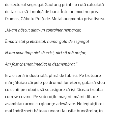
de sectorul segregat Gaulung printr-o rută calculată
de taxi ca să-l mulgă de bani. Într-un mod nu prea
frumos, Găbelu Pulă-de-Metal augmenta priveliștea.
„
M-am născut dintr-un container nemarcat,
Împachetat și etichetat, numa’ gata de segregat
N-am avut timp nici să exist, nici să mă prefac,
Am fost chemat imediat la dezmembrat.”
Era o zonă industrială, plină de fabrici. Pe trotuare
mărșăluiau cârpele pe drumul lor etern, gata să stea
cu ochii pe roboți, să se asigure că își făceau treaba
cum se cuvine. Pe sub roțile mașinii mâini dibace
asamblau arme cu gloanțe adevărate. Nelegiuiții cei
mai îndrăzneți băteau uneori la ușile buncărelor, în