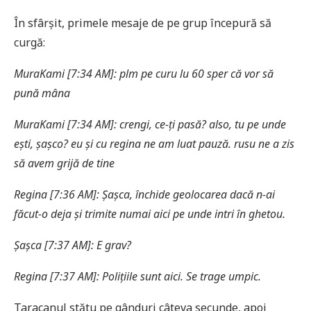
În sfârșit, primele mesaje de pe grup începură să
curgă:
MuraKami [7:34 AM]: plm pe curu lu 60 sper că vor să
pună mâna
MuraKami [7:34 AM]: crengi, ce-ț
i pasă? also, tu pe unde
e
ști, șașco? eu ș
i cu regina ne am luat pauză. rusu ne a zis
să avem grijă de tine
Regina [7:36 AM]: Șaș
ca, închide geolocarea dacă n-ai
făcut-o deja
și trimite numai aici pe unde intri în ghetou.
Șașca [7:37 AM]: E grav?
Regina [7:37 AM]: Polițiile sunt aici. Se trage umpic.
Taracanul stătu pe gânduri câteva secunde, apoi