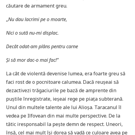
căutare de armament greu.
„
Nu dau lacrimi pe o moarte,
Nici o sută nu-mi displac.
Decât odat-am plâns pentru carne
Ș
i să mor dac-o mai fac!”
La cât de violentă devenise lumea, era foarte greu să
faci rost de o pocnitoare calumea. Dacă reușeai să
dezactivezi trăgaciurile pe bază de amprente din
puștile înregistrate, ieșeai rege pe piața subterană.
Unul din multele talente ale lui Alioșa. Taracanul îl
vedea pe Ilfovean din mai multe perspective. De la
tătic iresponsabil la pește demn de respect. Uneori,
însă, cel mai mult își dorea să vadă ce culoare avea pe