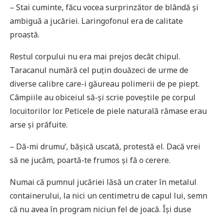
– Stai cuminte, făcu vocea surprinzător de blândă și
ambiguă a jucăriei. Laringofonul era de calitate
proastă.
Restul corpului nu era mai prejos decât chipul.
Taracanul numără cel puțin douăzeci de urme de
diverse calibre care-i găureau polimerii de pe piept.
Câmpiile au obiceiul să-și scrie poveștile pe corpul
locuitorilor lor. Peticele de piele naturală rămase erau
arse și prăfuite.
– Dă-mi drumu’, bășică uscată, protestă el. Dacă vrei
să ne jucăm, poartă-te frumos și fă o cerere.
Numai că pumnul jucăriei lăsă un crater în metalul
containerului, la nici un centimetru de capul lui, semn
că nu avea în program niciun fel de joacă. Își duse