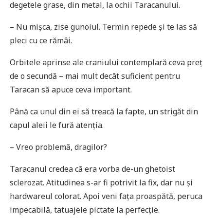
degetele grase, din metal, la ochii Taracanului.
– Nu mișca, zise gunoiul. Termin repede și te las să
pleci cu ce rămâi.
Orbitele aprinse ale craniului contemplară ceva preț
de o secundă – mai mult decât suficient pentru
Taracan să apuce ceva important.
Până ca unul din ei să treacă la fapte, un strigăt din
capul aleii le fură atenția.
– Vreo problemă, dragilor?
Taracanul credea că era vorba de-un ghetoist
sclerozat. Atitudinea s-ar fi potrivit la fix, dar nu și
hardwareul colorat. Apoi veni fața proaspătă, peruca
impecabilă, tatuajele pictate la perfecție.