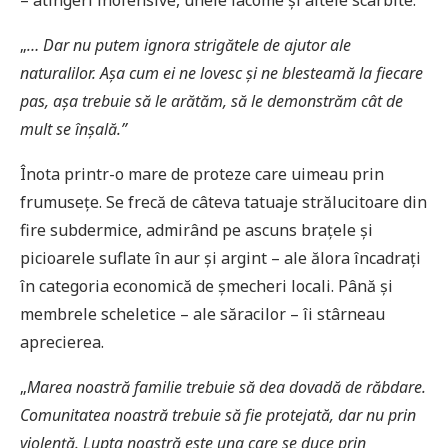
– atingeri inofensive, unele lacome și altele scârbite.
„
… Dar nu putem ignora strigătele de ajutor ale
naturalilor. A
șa cum ei ne lovesc ș
i ne blesteamă la fiecare
pas, a
ș
a trebuie să le arătăm, să le demonstrăm cât de
mult se în
ș
ală.”
Înota printr-o mare de proteze care uimeau prin
frumusețe. Se frecă de câteva tatuaje strălucitoare din
fire subdermice, admirând pe ascuns brațele și
picioarele suflate în aur și argint – ale ălora încadrați
în categoria economică de șmecheri locali. Până și
membrele scheletice – ale săracilor – îi stârneau
aprecierea.
„
Marea noastră familie trebuie să dea dovadă de răbdare.
Comunitatea noastră trebuie să fie protejată, dar nu prin
violen
ț
ă. Lupta noastră este una care se duce prin