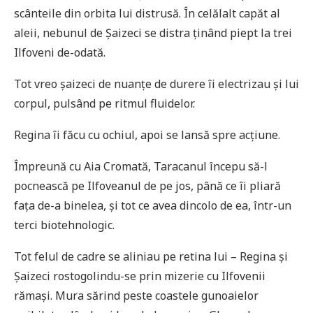
scânteile din orbita lui distrusă. În celălalt capăt al
aleii, nebunul de Șaizeci se distra ținând piept la trei
Ilfoveni de-odată.
Tot vreo șaizeci de nuanțe de durere îi electrizau și lui
corpul, pulsând pe ritmul fluidelor.
Regina îi făcu cu ochiul, apoi se lansă spre acțiune.
Împreună cu Aia Cromată, Taracanul începu să-l
pocnească pe Ilfoveanul de pe jos, până ce îi pliară
fața de-a binelea, și tot ce avea dincolo de ea, într-un
terci biotehnologic.
Tot felul de cadre se aliniau pe retina lui – Regina și
Șaizeci rostogolindu-se prin mizerie cu Ilfovenii
rămași. Mura sărind peste coastele gunoaielor