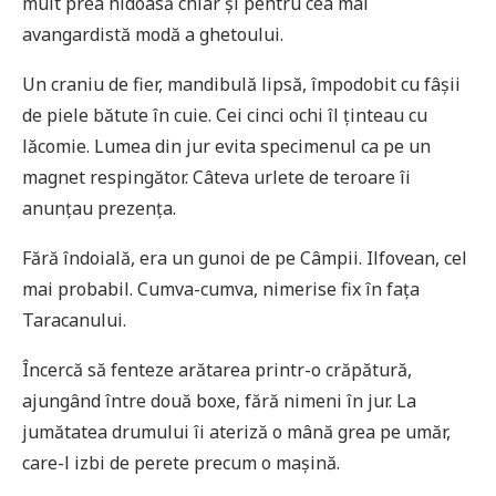
mult prea hidoasă chiar și pentru cea mai
avangardistă modă a ghetoului.
Un craniu de fier, mandibulă lipsă, împodobit cu fâșii
de piele bătute în cuie. Cei cinci ochi îl ținteau cu
lăcomie. Lumea din jur evita specimenul ca pe un
magnet respingător. Câteva urlete de teroare îi
anunțau prezența.
Fără îndoială, era un gunoi de pe Câmpii. Ilfovean, cel
mai probabil. Cumva-cumva, nimerise fix în fața
Taracanului.
Încercă să fenteze arătarea printr-o crăpătură,
ajungând între două boxe, fără nimeni în jur. La
jumătatea drumului îi ateriză o mână grea pe umăr,
care-l izbi de perete precum o mașină.