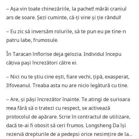
– Așa vin toate chinezăriile, la pachet! mârâi craniul
ars de soare. Șezi cuminte, că-ți vine și ție rândul!
– Eu zic să inversăm rolurile, să te pun eu pe tine-n
patru labe, frumosule.
În Taracan înflorise deja gelozia. Individul începu
câțiva pași încrezători către ei.
– Nici nu te știu cine ești, fiare vechi, țipă, exasperat,
Ilfoveanul. Treaba asta nu are nicio legătură cu tine.
– Are, și păși încrezător înainte. Te atingi de surioara
mea fără să o tratezi cu respect, se activează
protocolul de apărare. Scrie în contractul de utilizare,
dacă te-ai fi obosit să ceri frumos. Longsheng Da își
rezervă drepturile de a pedepsi orice nesimțire de la…