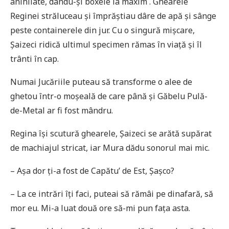
anihilate, dându-și boxele la maxim . Ghearele
Reginei străluceau și împrăștiau dâre de apă și sânge
peste containerele din jur. Cu o singură mișcare,
Șaizeci ridică ultimul specimen rămas în viață și îl
trânti în cap.
Numai Jucăriile puteau să transforme o alee de
ghetou într-o moșeală de care până și Găbelu Pulă-
de-Metal ar fi fost mândru.
Regina își scutură ghearele, Șaizeci se arătă supărat
de machiajul stricat, iar Mura dădu sonorul mai mic.
– Așa dor ți-a fost de Capătu’ de Est, Șașco?
– La ce intrări îți faci, puteai să rămâi pe dinafară, să
mor eu. Mi-a luat două ore să-mi pun fața asta.