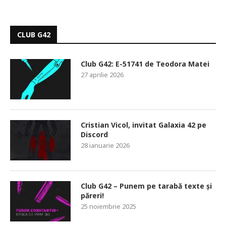
CLUB G42
Club G42: E-51741 de Teodora Matei
27 aprilie 2026
Cristian Vicol, invitat Galaxia 42 pe
Discord
28 ianuarie 2026
Club G42 – Punem pe tarabă texte și
păreri!
25 noiembrie 2025