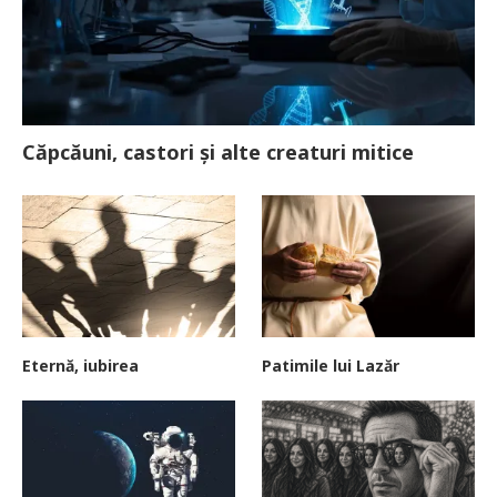
Căpcăuni, castori și alte creaturi mitice
Eternă, iubirea
Patimile lui Lazăr