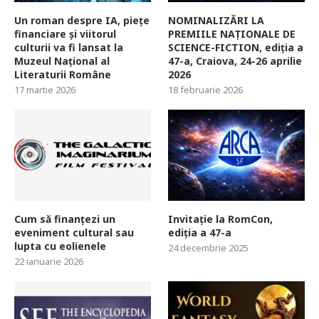
Un roman despre IA, piețe
NOMINALIZĂRI LA
financiare și viitorul
PREMIILE NAȚIONALE DE
culturii va fi lansat la
SCIENCE-FICTION, ediția a
Muzeul Național al
47-a, Craiova, 24-26 aprilie
Literaturii Române
2026
17 martie 2026
18 februarie 2026
Cum să finanțezi un
Invitație la RomCon,
eveniment cultural sau
ediția a 47-a
lupta cu eolienele
24 decembrie 2025
22 ianuarie 2026