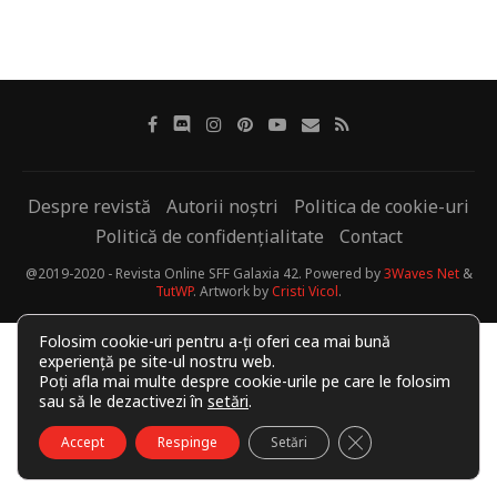
Despre revistă
Autorii noștri
Politica de cookie-uri
Politică de confidențialitate
Contact
@2019-2020 - Revista Online SFF Galaxia 42. Powered by
3Waves Net
&
TutWP
. Artwork by
Cristi Vicol
.
Folosim cookie-uri pentru a-ți oferi cea mai bună
experiență pe site-ul nostru web.
Poți afla mai multe despre cookie-urile pe care le folosim
sau să le dezactivezi în
setări
.
CLOSE GDPR COO
Accept
Respinge
Setări