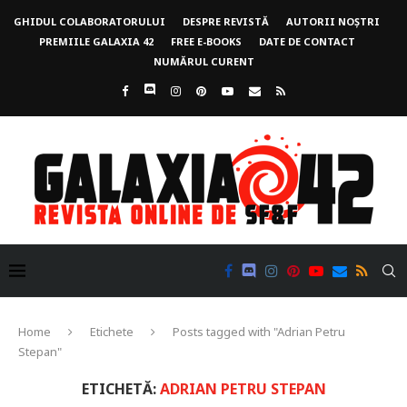
GHIDUL COLABORATORULUI
DESPRE REVISTĂ
AUTORII NOȘTRI
PREMIILE GALAXIA 42
FREE E-BOOKS
DATE DE CONTACT
NUMĂRUL CURENT
Home
Etichete
Posts tagged with "Adrian Petru
Stepan"
ETICHETĂ:
ADRIAN PETRU STEPAN