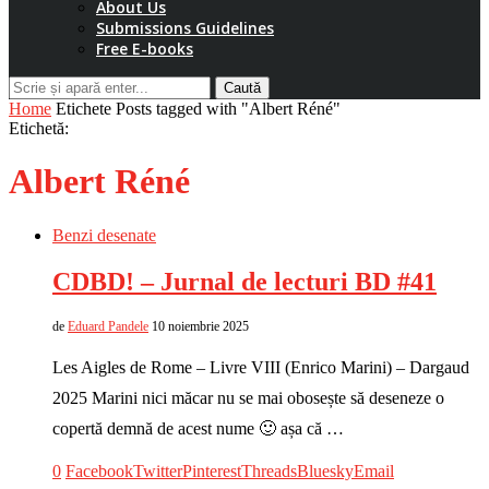
About Us
Submissions Guidelines
Free E-books
Caută
Home
Etichete
Posts tagged with "Albert Réné"
Etichetă:
Albert Réné
Benzi desenate
CDBD! – Jurnal de lecturi BD #41
de
Eduard Pandele
10 noiembrie 2025
Les Aigles de Rome – Livre VIII (Enrico Marini) – Dargaud
2025 Marini nici măcar nu se mai obosește să deseneze o
copertă demnă de acest nume 🙂 așa că …
0
Facebook
Twitter
Pinterest
Threads
Bluesky
Email