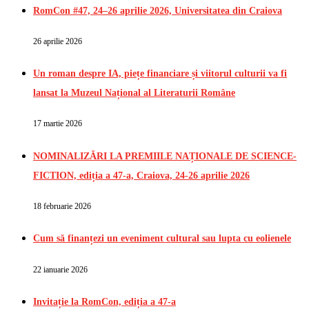
RomCon #47, 24–26 aprilie 2026, Universitatea din Craiova
26 aprilie 2026
Un roman despre IA, piețe financiare și viitorul culturii va fi
lansat la Muzeul Național al Literaturii Române
17 martie 2026
NOMINALIZĂRI LA PREMIILE NAȚIONALE DE SCIENCE-
FICTION, ediția a 47-a, Craiova, 24-26 aprilie 2026
18 februarie 2026
Cum să finanțezi un eveniment cultural sau lupta cu eolienele
22 ianuarie 2026
Invitație la RomCon, ediția a 47-a