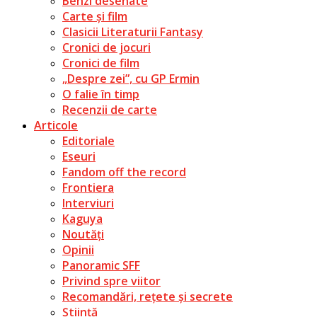
Benzi desenate
Carte și film
Clasicii Literaturii Fantasy
Cronici de jocuri
Cronici de film
„Despre zei”, cu GP Ermin
O falie în timp
Recenzii de carte
Articole
Editoriale
Eseuri
Fandom off the record
Frontiera
Interviuri
Kaguya
Noutăți
Opinii
Panoramic SFF
Privind spre viitor
Recomandări, rețete și secrete
Știință