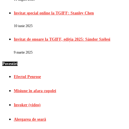
Invitat special online la TGIFF: Stanley Chen
10 iunie 2025
Invitat de onoare la TGIFF, ediția 2025: Sándor Szélesi
9 martie 2025
Povestiri
Efectul Penrose
Misiune în afara cupolei
Invoker (video)
Alergarea de seară