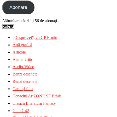
Abonare
Alătură-te celorlalți 56 de abonați.
Rubrici
„Despre zei”, cu GP Ermin
Artă grafică
Articole
Atelier critic
Audio-Video
Benzi desenate
Benzi desenate
Carte și film
Cenaclul ArtZONE SF Brăila
Clasicii Literaturii Fantasy
Club G42