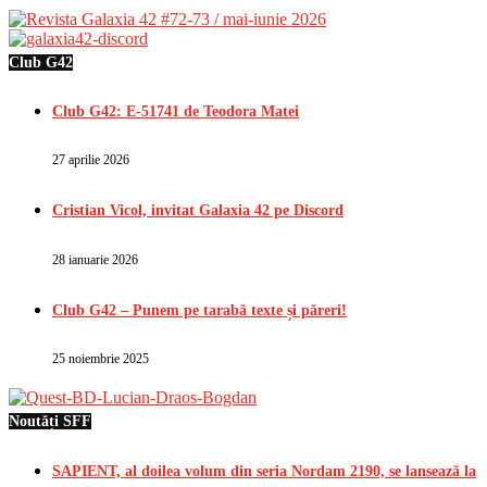
Club G42
Club G42: E-51741 de Teodora Matei
27 aprilie 2026
Cristian Vicol, invitat Galaxia 42 pe Discord
28 ianuarie 2026
Club G42 – Punem pe tarabă texte și păreri!
25 noiembrie 2025
Noutăți SFF
SAPIENT, al doilea volum din seria Nordam 2190, se lansează la