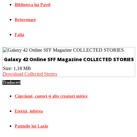
Biblioteca lui Pavel
Rejuvenare
Falia
Galaxy 42 Online SFF Magazine COLLECTED STORIES
Size:
1,18 MB
Download Collected Stories
Traduceri
Căpcăuni, castori și alte creaturi mitice
Eternă, iubirea
Patimile lui Lazăr