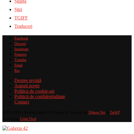
Știință
Știri
TGIFF
Traduceri
Facebook
Discord
Instagram
Pinterest
Youtube
Email
Rss
Despre revistă
Autorii noștri
Politica de cookie-uri
Politică de confidențialitate
Contact
@2019-2020 - Revista Online SFF Galaxia 42. Powered by
3Waves Net
&
TutWP
.
Artwork by
Cristi Vicol
.