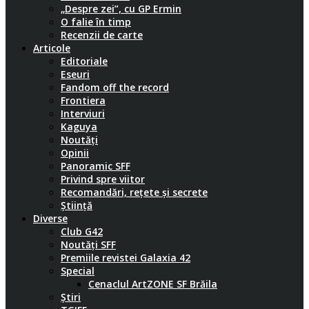
„Despre zei”, cu GP Ermin
O falie în timp
Recenzii de carte
Articole
Editoriale
Eseuri
Fandom off the record
Frontiera
Interviuri
Kaguya
Noutăți
Opinii
Panoramic SFF
Privind spre viitor
Recomandări, rețete și secrete
Știință
Diverse
Club G42
Noutăți SFF
Premiile revistei Galaxia 42
Special
Cenaclul ArtZONE SF Brăila
Știri