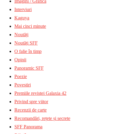
Imagini / Grafică
Interviuri
Kaguya
Mai cinci minute
Noutăți
Noutăți SFF
O falie în timp
Opinii
Panoramic SFF
Poezie
Povestiri
Premiile revistei Galaxia 42
Privind spre viitor
Recenzii de carte
Recomandări, rețete și secrete
SFF Panorama