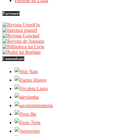
Patimile lui Lazăr
Parteneri
Comunitate