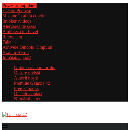
Povestiri populare:
Efectul Penrose
Misiune în afara cupolei
Invoker (video)
Alergarea de seară
Biblioteca lui Pavel
Rejuvenare
Falia
Arhivele Dincolo-Timpului
Axa lui Heron
Jumătatea goală
Ghidul colaboratorului
Despre revistă
Autorii noștri
Premiile Galaxia 42
Free E-books
Date de contact
Numărul curent