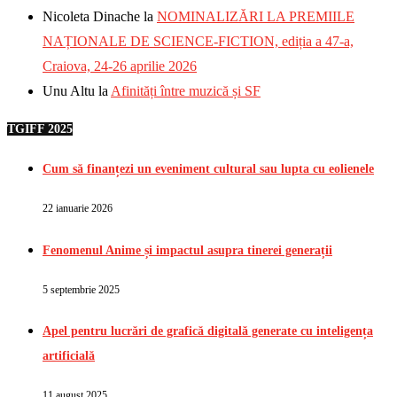
Nicoleta Dinache
la
NOMINALIZĂRI LA PREMIILE
NAȚIONALE DE SCIENCE-FICTION, ediția a 47-a,
Craiova, 24-26 aprilie 2026
Unu Altu
la
Afinități între muzică și SF
TGIFF 2025
Cum să finanțezi un eveniment cultural sau lupta cu eolienele
22 ianuarie 2026
Fenomenul Anime și impactul asupra tinerei generații
5 septembrie 2025
Apel pentru lucrări de grafică digitală generate cu inteligența
artificială
11 august 2025