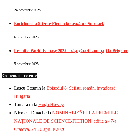
24 decembrie 2025
Enciclopedia Science Fiction lansează un Substack
6 noiembrie 2025
Premiile World Fantasy 2025 – câștigătorii anunțați la Brighton
5 noiembrie 2025
Comentarii recente
Lascu Cosmin
la
Episodul 8: Sefiștii români invadează
Bulgaria
Tamara m
la
Hugh Howey
Nicoleta Dinache
la
NOMINALIZĂRI LA PREMIILE
NAȚIONALE DE SCIENCE-FICTION, ediția a 47-a,
Craiova, 24-26 aprilie 2026