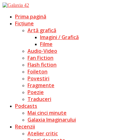
Prima pagină
Ficțiune
Artă grafică
Imagini / Grafică
Filme
Audio-Video
Fan Fiction
Flash fiction
Foileton
Povestiri
Fragmente
Poezie
Traduceri
Podcasts
Mai cinci minute
Galaxia Imaginarului
Recenzii
Atelier critic