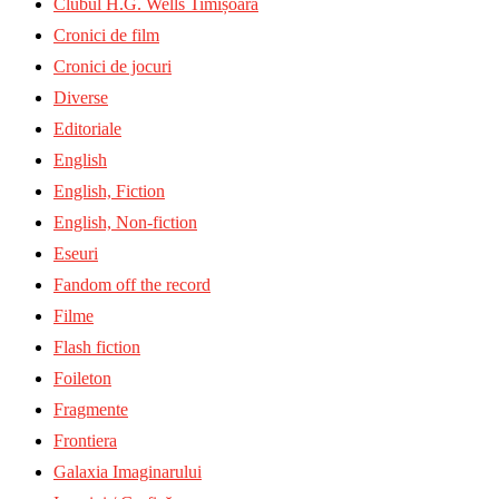
Clubul H.G. Wells Timișoara
Cronici de film
Cronici de jocuri
Diverse
Editoriale
English
English, Fiction
English, Non-fiction
Eseuri
Fandom off the record
Filme
Flash fiction
Foileton
Fragmente
Frontiera
Galaxia Imaginarului