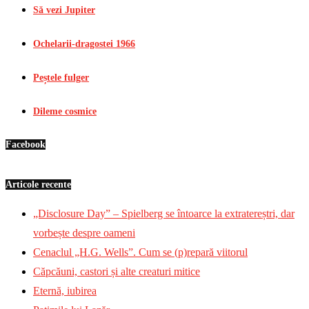
Să vezi Jupiter
Ochelarii-dragostei 1966
Peștele fulger
Dileme cosmice
Facebook
Articole recente
„Disclosure Day” – Spielberg se întoarce la extratereștri, dar
vorbește despre oameni
Cenaclul „H.G. Wells”. Cum se (p)repară viitorul
Căpcăuni, castori și alte creaturi mitice
Eternă, iubirea