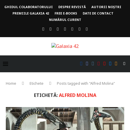
GHIDUL COLABORATORULUI
DESPRE REVISTĂ
AUTORII NOȘTRI
PREMIILE GALAXIA 42
FREE E-BOOKS
DATE DE CONTACT
NUMĂRUL CURENT
Home
Etichete
Posts tagged with "Alfred Molina"
ETICHETĂ:
ALFRED MOLINA