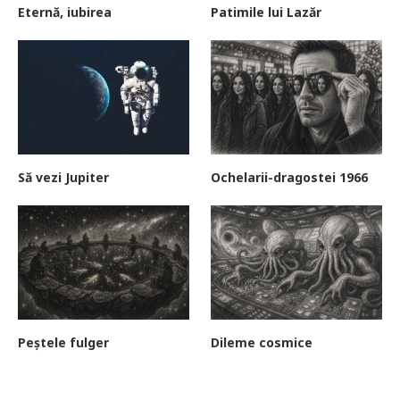
Eternă, iubirea
Patimile lui Lazăr
Să vezi Jupiter
Ochelarii-dragostei 1966
Peștele fulger
Dileme cosmice