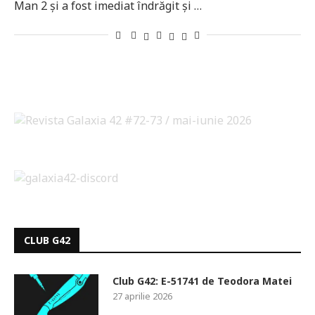
Man 2 și a fost imediat îndrăgit și …
CLUB G42
Club G42: E-51741 de Teodora Matei
27 aprilie 2026