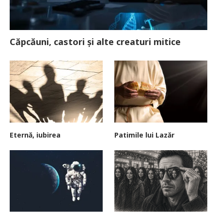
Căpcăuni, castori și alte creaturi mitice
Eternă, iubirea
Patimile lui Lazăr