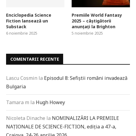
Enciclopedia Science
Premiile World Fantasy
Fiction lansează un
2025 – câștigătorii
Substack
anunțați la Brighton
6 noiembrie 2025
5 noiembrie 2025
COMENTARII RECENTE
Lascu Cosmin
la
Episodul 8: Sefiștii români invadează
Bulgaria
Tamara m
la
Hugh Howey
Nicoleta Dinache
la
NOMINALIZĂRI LA PREMIILE
NAȚIONALE DE SCIENCE-FICTION, ediția a 47-a,
Craiova, 24-26 aprilie 2026