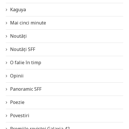
Kaguya
Mai cinci minute
Noutăți
Noutăți SFF
O falie în timp
Opinii
Panoramic SFF
Poezie
Povestiri
Premiile revistei Galaxia 42