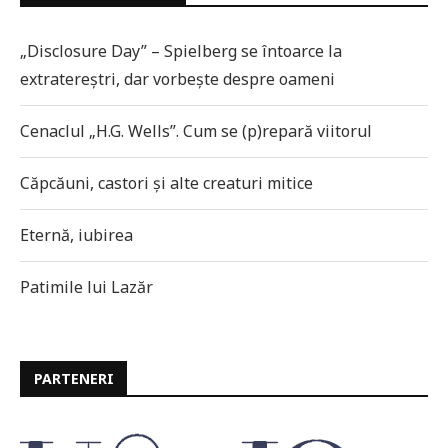
„Disclosure Day” – Spielberg se întoarce la
extratereștri, dar vorbește despre oameni
Cenaclul „H.G. Wells”. Cum se (p)repară viitorul
Căpcăuni, castori și alte creaturi mitice
Eternă, iubirea
Patimile lui Lazăr
PARTENERI