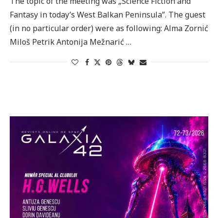
The topic of the meeting was „Science Fiction and
Fantasy in today’s West Balkan Peninsula”. The guest
(in no particular order) were as following: Alma Zornić
Miloš Petrik Antonija Mežnarić …