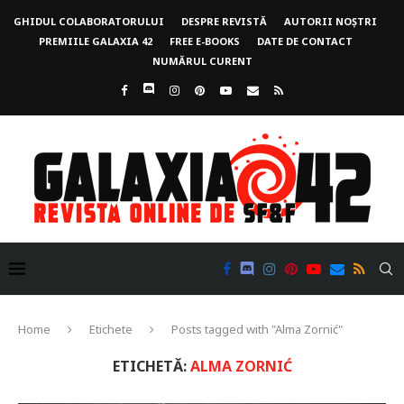
GHIDUL COLABORATORULUI
DESPRE REVISTĂ
AUTORII NOȘTRI
PREMIILE GALAXIA 42
FREE E-BOOKS
DATE DE CONTACT
NUMĂRUL CURENT
Home
Etichete
Posts tagged with "Alma Zornić"
ETICHETĂ:
ALMA ZORNIĆ