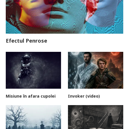
Efectul Penrose
Misiune în afara cupolei
Invoker (video)