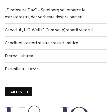
„Disclosure Day” – Spielberg se întoarce la
extratereștri, dar vorbește despre oameni
Cenaclul „H.G. Wells”. Cum se (p)repară viitorul
Căpcăuni, castori și alte creaturi mitice
Eternă, iubirea
Patimile lui Lazăr
PARTENERI