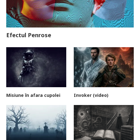
Efectul Penrose
Misiune în afara cupolei
Invoker (video)