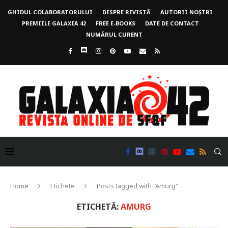
GHIDUL COLABORATORULUI
DESPRE REVISTĂ
AUTORII NOȘTRI
PREMIILE GALAXIA 42
FREE E-BOOKS
DATE DE CONTACT
NUMĂRUL CURENT
Home
Etichete
Posts tagged with "Amurg"
ETICHETĂ:
AMURG