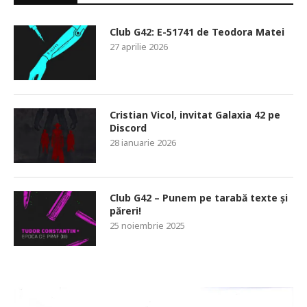
Club G42: E-51741 de Teodora Matei
27 aprilie 2026
Cristian Vicol, invitat Galaxia 42 pe
Discord
28 ianuarie 2026
Club G42 – Punem pe tarabă texte și
păreri!
25 noiembrie 2025