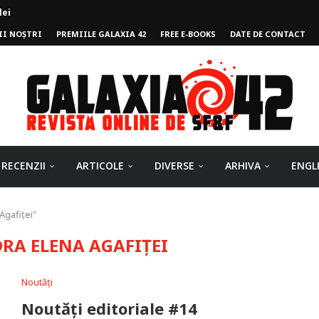
lei
II NOȘTRI
PREMIILE GALAXIA 42
FREE E-BOOKS
DATE DE CONTACT
ului
RECENZII
ARTICOLE
DIVERSE
ARHIVA
ENGL
Agafiței"
RA ELENA AGAFIȚEI
Noutăți
Noutăți editoriale #14