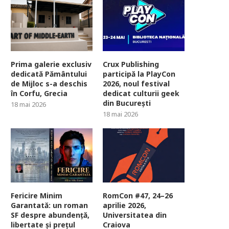
Prima galerie exclusiv
Crux Publishing
dedicată Pământului
participă la PlayCon
de Mijloc s-a deschis
2026, noul festival
în Corfu, Grecia
dedicat culturii geek
din București
18 mai 2026
18 mai 2026
Fericire Minim
RomCon #47, 24–26
Garantată: un roman
aprilie 2026,
SF despre abundență,
Universitatea din
libertate și prețul
Craiova