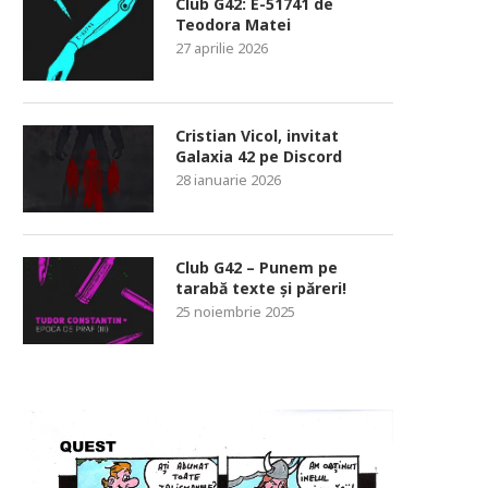
Club G42: E-51741 de
Teodora Matei
27 aprilie 2026
Cristian Vicol, invitat
Galaxia 42 pe Discord
28 ianuarie 2026
Club G42 – Punem pe
tarabă texte și păreri!
25 noiembrie 2025