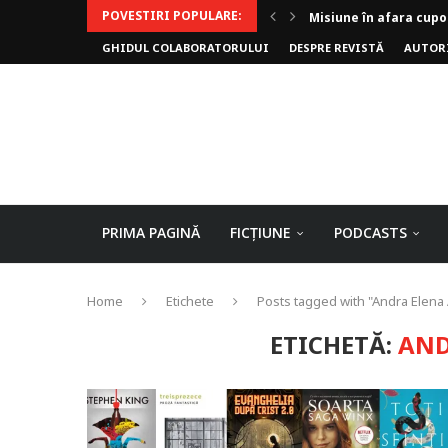
POVESTIRI POPULARE:
Misiune în afara cupo
GHIDUL COLABORATORULUI
DESPRE REVISTĂ
AUTOR
Invoker (video)
Alergarea de seară
Biblioteca lui Pavel
Rejuvenare
Falia
Arhivele Dincolo-Timp
Axa lui Heron
Jumătatea goală
PRIMA PAGINĂ
FICȚIUNE
PODCASTS
Home
Etichete
Posts tagged with "Andra Elena 
ETICHETĂ:
AND