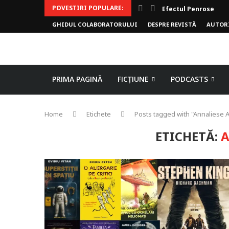
POVESTIRI POPULARE:
Efectul Penrose
GHIDUL COLABORATORULUI
DESPRE REVISTĂ
AUTOR
PRIMA PAGINĂ
FICȚIUNE
PODCASTS
Home
Etichete
Posts tagged with "Annaliese 
ETICHETĂ:
A