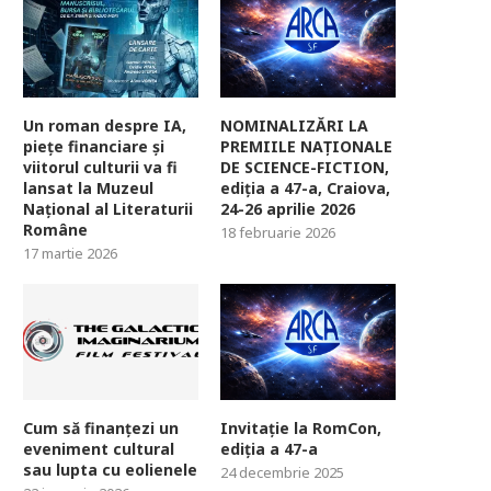
Un roman despre IA,
NOMINALIZĂRI LA
piețe financiare și
PREMIILE NAȚIONALE
viitorul culturii va fi
DE SCIENCE-FICTION,
lansat la Muzeul
ediția a 47-a, Craiova,
Național al Literaturii
24-26 aprilie 2026
Române
18 februarie 2026
17 martie 2026
Cum să finanțezi un
Invitație la RomCon,
eveniment cultural
ediția a 47-a
sau lupta cu eolienele
24 decembrie 2025