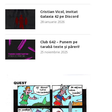
Cristian Vicol, invitat
Galaxia 42 pe Discord
28 ianuarie 2026
Club G42 – Punem pe
tarabă texte și păreri!
25 noiembrie 2025