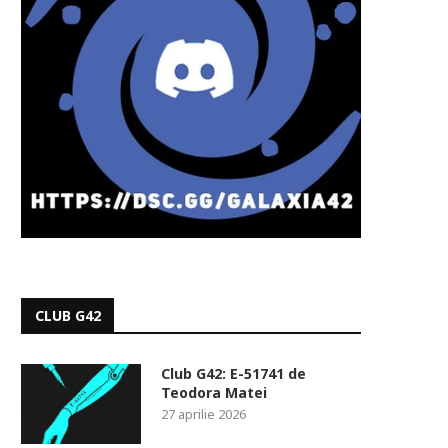
CLUB G42
Club G42: E-51741 de
Teodora Matei
27 aprilie 2026