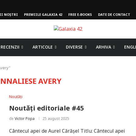
II NOȘTRI
PREMIILE GALAXIA 42
FREE E-BOOKS
DATE DE CONTACT
RECENZII
ARTICOLE
DIVERSE
ARHIVA
ENGL
Avery"
NNALIESE AVERY
Noutăți
Noutăți editoriale #45
de
Victor Popa
25 august 2025
Cântecul apei de Aurel Cărășel Titlu: Cântecul apei