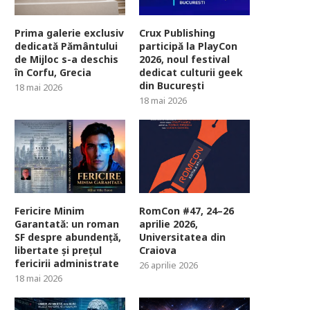
Prima galerie exclusiv
Crux Publishing
dedicată Pământului
participă la PlayCon
de Mijloc s-a deschis
2026, noul festival
în Corfu, Grecia
dedicat culturii geek
din București
18 mai 2026
18 mai 2026
Fericire Minim
RomCon #47, 24–26
Garantată: un roman
aprilie 2026,
SF despre abundență,
Universitatea din
libertate și prețul
Craiova
fericirii administrate
26 aprilie 2026
18 mai 2026