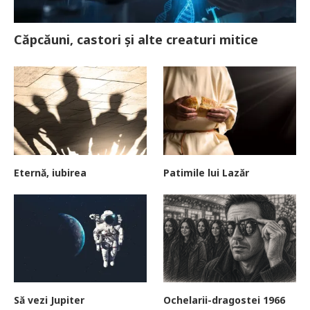
Căpcăuni, castori și alte creaturi mitice
Eternă, iubirea
Patimile lui Lazăr
Să vezi Jupiter
Ochelarii-dragostei 1966