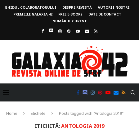
GHIDUL COLABORATORULUI
DESPRE REVISTĂ
AUTORII NOȘTRI
PREMIILE GALAXIA 42
FREE E-BOOKS
DATE DE CONTACT
NUMĂRUL CURENT
Home
Etichete
Posts tagged with "Antologia 2019"
ETICHETĂ:
ANTOLOGIA 2019