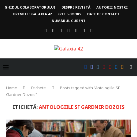
GHIDUL COLABORATORULUI
DESPRE REVISTĂ
AUTORII NOȘTRI
PREMIILE GALAXIA 42
FREE E-BOOKS
DATE DE CONTACT
NUMĂRUL CURENT
Home
Etichete
Posts tagged with "Antologiile SF
Gardner Dozois"
ETICHETĂ:
ANTOLOGIILE SF GARDNER DOZOIS