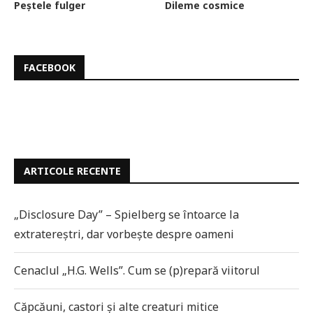
Peștele fulger
Dileme cosmice
FACEBOOK
ARTICOLE RECENTE
„Disclosure Day” – Spielberg se întoarce la
extratereștri, dar vorbește despre oameni
Cenaclul „H.G. Wells”. Cum se (p)repară viitorul
Căpcăuni, castori și alte creaturi mitice