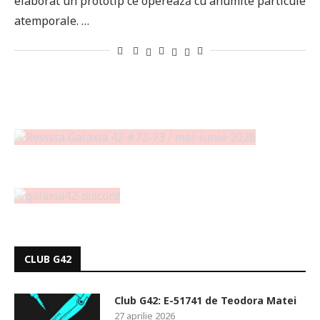
elaborat un prototip ce operează cu anumite particule
atemporale. …
CLUB G42
Club G42: E-51741 de Teodora Matei
27 aprilie 2026