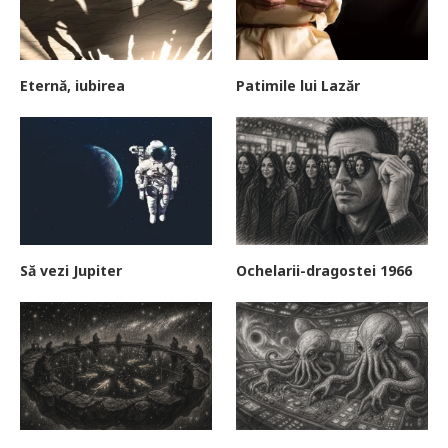
Eternă, iubirea
Patimile lui Lazăr
Să vezi Jupiter
Ochelarii-dragostei 1966