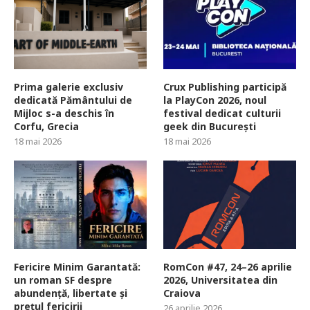
Prima galerie exclusiv
Crux Publishing participă
dedicată Pământului de
la PlayCon 2026, noul
Mijloc s-a deschis în
festival dedicat culturii
Corfu, Grecia
geek din București
18 mai 2026
18 mai 2026
Fericire Minim Garantată:
RomCon #47, 24–26 aprilie
un roman SF despre
2026, Universitatea din
abundență, libertate și
Craiova
prețul fericirii
26 aprilie 2026