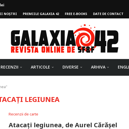
II NOȘTRI
PREMIILE GALAXIA 42
FREE E-BOOKS
DATE DE CONTACT
ului
RECENZII
ARTICOLE
DIVERSE
ARHIVA
ENGL
unea"
TACAȚI LEGIUNEA
Recenzii de carte
Atacați legiunea, de Aurel Cărășel