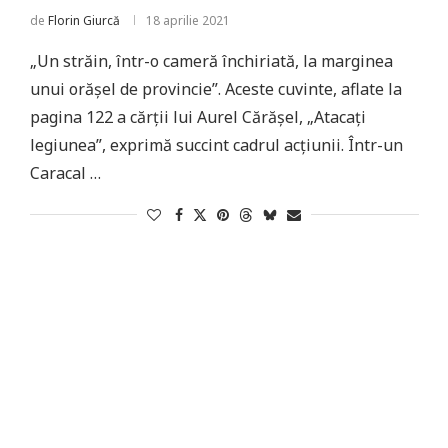
de
Florin Giurcă
18 aprilie 2021
„Un străin, într-o cameră închiriată, la marginea
unui orășel de provincie”. Aceste cuvinte, aflate la
pagina 122 a cărții lui Aurel Cărășel, „Atacați
legiunea”, exprimă succint cadrul acțiunii. Într-un
Caracal …