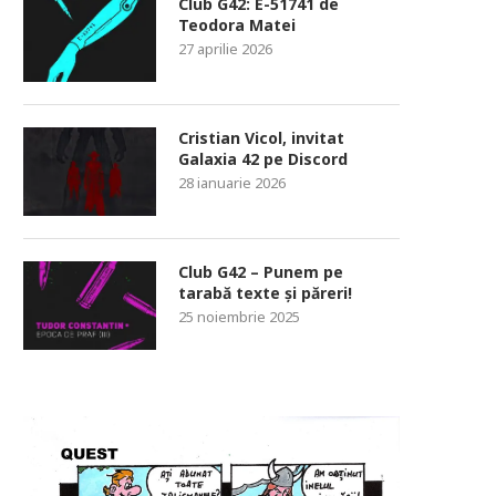
Club G42: E-51741 de
Teodora Matei
27 aprilie 2026
Cristian Vicol, invitat
Galaxia 42 pe Discord
28 ianuarie 2026
Club G42 – Punem pe
tarabă texte și păreri!
25 noiembrie 2025