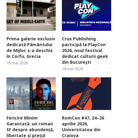
Prima galerie exclusiv
Crux Publishing
dedicată Pământului
participă la PlayCon
de Mijloc s-a deschis
2026, noul festival
în Corfu, Grecia
dedicat culturii geek
din București
18 mai 2026
18 mai 2026
Fericire Minim
RomCon #47, 24–26
Garantată: un roman
aprilie 2026,
SF despre abundență,
Universitatea din
libertate și prețul
Craiova