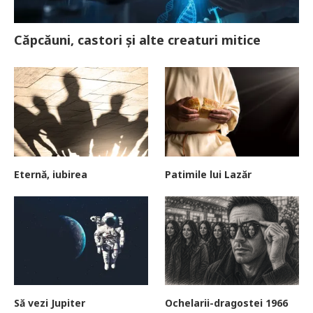
Căpcăuni, castori și alte creaturi mitice
Eternă, iubirea
Patimile lui Lazăr
Să vezi Jupiter
Ochelarii-dragostei 1966