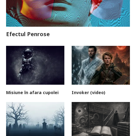
Efectul Penrose
Misiune în afara cupolei
Invoker (video)