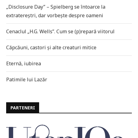
„Disclosure Day” – Spielberg se întoarce la
extratereștri, dar vorbește despre oameni
Cenaclul „H.G. Wells”. Cum se (p)repară viitorul
Căpcăuni, castori și alte creaturi mitice
Eternă, iubirea
Patimile lui Lazăr
PARTENERI