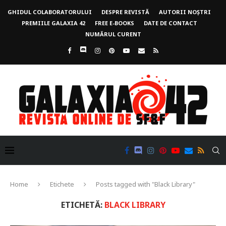
GHIDUL COLABORATORULUI
DESPRE REVISTĂ
AUTORII NOȘTRI
PREMIILE GALAXIA 42
FREE E-BOOKS
DATE DE CONTACT
NUMĂRUL CURENT
Home
Etichete
Posts tagged with "Black Library"
ETICHETĂ:
BLACK LIBRARY