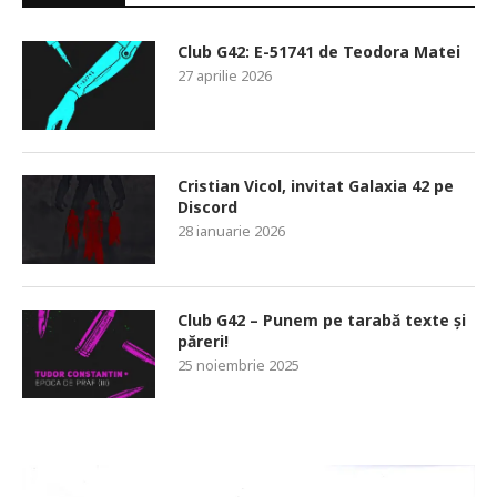
Club G42: E-51741 de Teodora Matei
27 aprilie 2026
Cristian Vicol, invitat Galaxia 42 pe
Discord
28 ianuarie 2026
Club G42 – Punem pe tarabă texte și
păreri!
25 noiembrie 2025