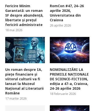
Fericire Minim
RomCon #47, 24–26
Garantată: un roman
aprilie 2026,
SF despre abundență,
Universitatea din
libertate și prețul
Craiova
fericirii administrate
26 aprilie 2026
18 mai 2026
Un roman despre IA,
NOMINALIZĂRI LA
piețe financiare și
PREMIILE NAȚIONALE
viitorul culturii va fi
DE SCIENCE-FICTION,
lansat la Muzeul
ediția a 47-a, Craiova,
Național al Literaturii
24-26 aprilie 2026
Române
18 februarie 2026
17 martie 2026