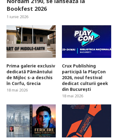
Nordam 2190, se lansează la
Bookfest 2026
1 iunie 2026
Prima galerie exclusiv
Crux Publishing
dedicată Pământului
participă la PlayCon
de Mijloc s-a deschis
2026, noul festival
în Corfu, Grecia
dedicat culturii geek
din București
18 mai 2026
18 mai 2026