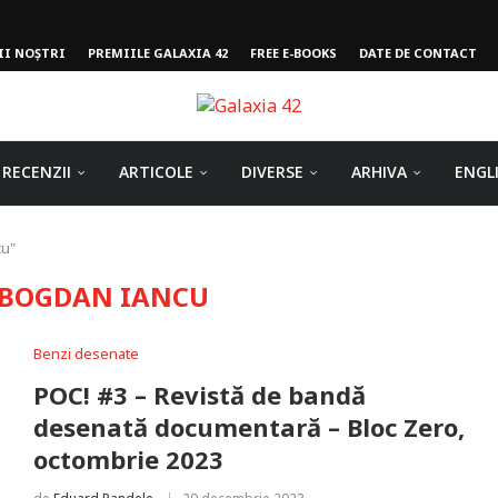
II NOȘTRI
PREMIILE GALAXIA 42
FREE E-BOOKS
DATE DE CONTACT
RECENZII
ARTICOLE
DIVERSE
ARHIVA
ENGL
cu"
BOGDAN IANCU
Benzi desenate
POC! #3 – Revistă de bandă
desenată documentară – Bloc Zero,
octombrie 2023