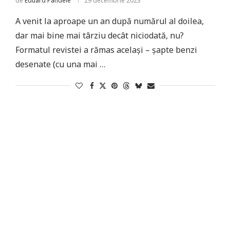
de
Eduard Pandele
29 decembrie 2023
A venit la aproape un an după numărul al doilea,
dar mai bine mai târziu decât niciodată, nu?
Formatul revistei a rămas același – șapte benzi
desenate (cu una mai …