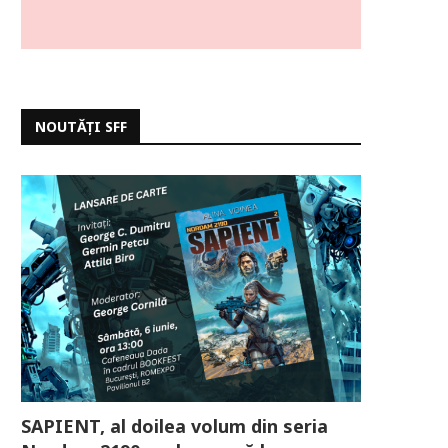
NOUTĂȚI SFF
SAPIENT, al doilea volum din seria