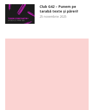
Club G42 – Punem pe
tarabă texte și păreri!
25 noiembrie 2025