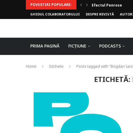
POVESTIRI POPULARE:
Efectul Penrose
GHIDUL COLABORATORULUI
DESPRE REVISTĂ
AUTOR
PRIMA PAGINĂ
FICȚIUNE
PODCASTS
Home
Etichete
Posts tagged with "Bogdan Ian
ETICHETĂ: