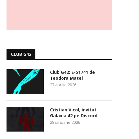
CLUB G42
Club G42: E-51741 de
Teodora Matei
27 aprilie 2026
Cristian Vicol, invitat
Galaxia 42 pe Discord
28 ianuarie 2026