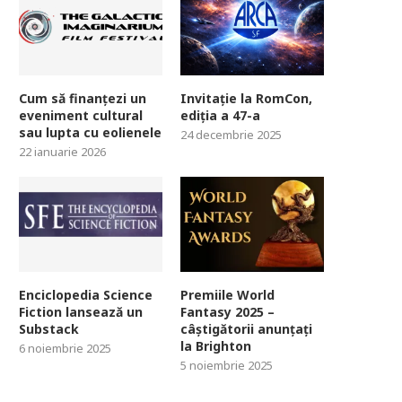
Cum să finanțezi un
Invitație la RomCon,
eveniment cultural
ediția a 47-a
sau lupta cu eolienele
24 decembrie 2025
22 ianuarie 2026
Enciclopedia Science
Premiile World
Fiction lansează un
Fantasy 2025 –
Substack
câștigătorii anunțați
la Brighton
6 noiembrie 2025
5 noiembrie 2025