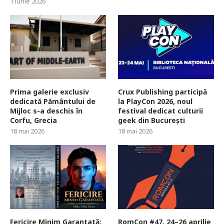
1 iunie 2026
Prima galerie exclusiv
Crux Publishing participă
dedicată Pământului de
la PlayCon 2026, noul
Mijloc s-a deschis în
festival dedicat culturii
Corfu, Grecia
geek din București
18 mai 2026
18 mai 2026
Fericire Minim Garantată:
RomCon #47, 24–26 aprilie