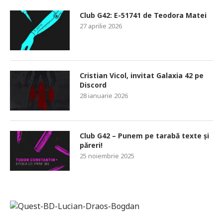
Club G42: E-51741 de Teodora Matei
27 aprilie 2026
Cristian Vicol, invitat Galaxia 42 pe
Discord
28 ianuarie 2026
Club G42 – Punem pe tarabă texte și
păreri!
25 noiembrie 2025