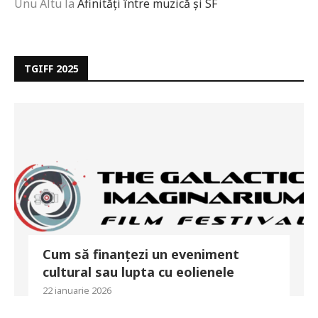
Unu Altu
la
Afinități între muzică și SF
TGIFF 2025
Cum să finanțezi un eveniment
cultural sau lupta cu eolienele
22 ianuarie 2026