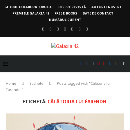
GHIDUL COLABORATORULUI
DESPRE REVISTĂ
AUTORII NOȘTRI
PREMIILE GALAXIA 42
FREE E-BOOKS
DATE DE CONTACT
NUMĂRUL CURENT
Home
Etichete
Posts tagged with "Călătoria lui
Éarendel"
ETICHETĂ:
CĂLĂTORIA LUI ÉARENDEL