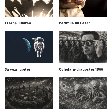
Eternă, iubirea
Patimile lui Lazăr
Să vezi Jupiter
Ochelarii-dragostei 1966