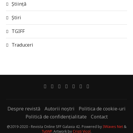
Știință
Știri
TGIFF
Traduceri
Despre revistă
Autorii noștri
Politica de cookie-uri
Politică de confidențialitate
Contact
@2019-2020 - Revista Online SFF Galaxia 42. Powered by
3Waves Net
&
TutWP
. Artwork by
Cristi Vicol
.