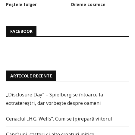
Peștele fulger
Dileme cosmice
FACEBOOK
ARTICOLE RECENTE
„Disclosure Day” – Spielberg se întoarce la
extratereștri, dar vorbește despre oameni
Cenaclul „H.G. Wells”. Cum se (p)repară viitorul
Căpcăuni, castori și alte creaturi mitice