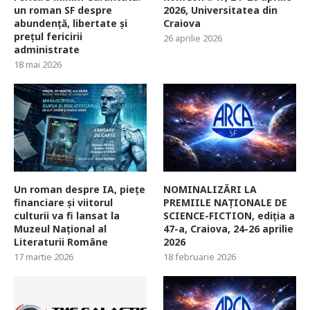
un roman SF despre
2026, Universitatea din
abundență, libertate și
Craiova
prețul fericirii
26 aprilie 2026
administrate
18 mai 2026
Un roman despre IA, piețe
NOMINALIZĂRI LA
financiare și viitorul
PREMIILE NAȚIONALE DE
culturii va fi lansat la
SCIENCE-FICTION, ediția a
Muzeul Național al
47-a, Craiova, 24-26 aprilie
Literaturii Române
2026
17 martie 2026
18 februarie 2026