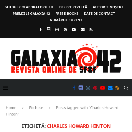
GHIDUL COLABORATORULUI
DESPRE REVISTĂ
AUTORII NOȘTRI
PREMIILE GALAXIA 42
FREE E-BOOKS
DATE DE CONTACT
NUMĂRUL CURENT
Home
Etichete
Posts tagged with "Charles Howard
Hinton"
ETICHETĂ:
CHARLES HOWARD HINTON