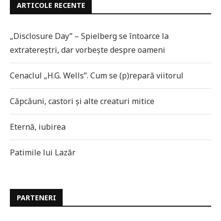
ARTICOLE RECENTE
„Disclosure Day” – Spielberg se întoarce la
extratereștri, dar vorbește despre oameni
Cenaclul „H.G. Wells”. Cum se (p)repară viitorul
Căpcăuni, castori și alte creaturi mitice
Eternă, iubirea
Patimile lui Lazăr
PARTENERI