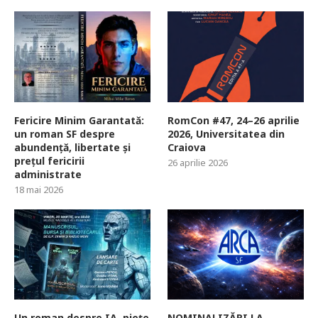
Fericire Minim Garantată:
RomCon #47, 24–26 aprilie
un roman SF despre
2026, Universitatea din
abundență, libertate și
Craiova
prețul fericirii
26 aprilie 2026
administrate
18 mai 2026
Un roman despre IA, piețe
NOMINALIZĂRI LA