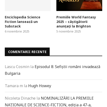
Enciclopedia Science
Premiile World Fantasy
Fiction lansează un
2025 – câștigătorii
Substack
anunțați la Brighton
6 noiembrie 2025
5 noiembrie 2025
COMENTARII RECENTE
Lascu Cosmin
la
Episodul 8: Sefiștii români invadează
Bulgaria
Tamara m
la
Hugh Howey
Nicoleta Dinache
la
NOMINALIZĂRI LA PREMIILE
NAȚIONALE DE SCIENCE-FICTION, ediția a 47-a,