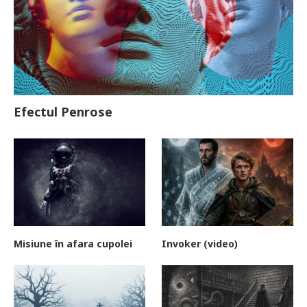
Efectul Penrose
Misiune în afara cupolei
Invoker (video)