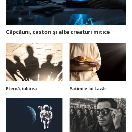
Căpcăuni, castori și alte creaturi mitice
Eternă, iubirea
Patimile lui Lazăr