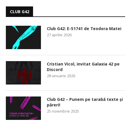
CLUB G42
Club G42: E-51741 de Teodora Matei
27 aprilie 2026
Cristian Vicol, invitat Galaxia 42 pe
Discord
28 ianuarie 2026
Club G42 – Punem pe tarabă texte și
păreri!
25 noiembrie 2025