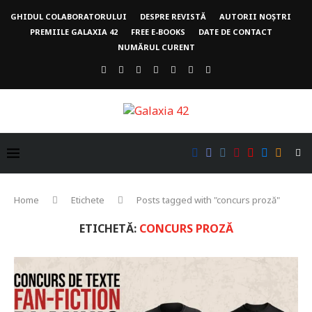
GHIDUL COLABORATORULUI
DESPRE REVISTĂ
AUTORII NOȘTRI
PREMIILE GALAXIA 42
FREE E-BOOKS
DATE DE CONTACT
NUMĂRUL CURENT
Home
Etichete
Posts tagged with "concurs proză"
ETICHETĂ:
CONCURS PROZĂ