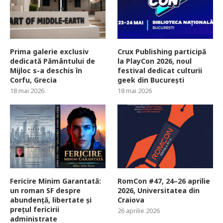
Prima galerie exclusiv
Crux Publishing participă
dedicată Pământului de
la PlayCon 2026, noul
Mijloc s-a deschis în
festival dedicat culturii
Corfu, Grecia
geek din București
18 mai 2026
18 mai 2026
Fericire Minim Garantată:
RomCon #47, 24–26 aprilie
un roman SF despre
2026, Universitatea din
abundență, libertate și
Craiova
prețul fericirii
26 aprilie 2026
administrate