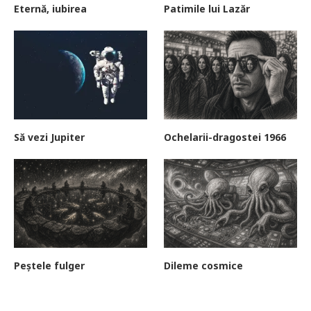
Eternă, iubirea
Patimile lui Lazăr
Să vezi Jupiter
Ochelarii-dragostei 1966
Peștele fulger
Dileme cosmice