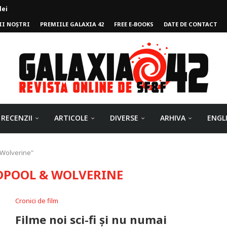
lei
II NOȘTRI
PREMIILE GALAXIA 42
FREE E-BOOKS
DATE DE CONTACT
ului
RECENZII
ARTICOLE
DIVERSE
ARHIVA
ENGL
 Wolverine"
DPOOL & WOLVERINE
Cronici de film
Filme noi sci-fi și nu numai