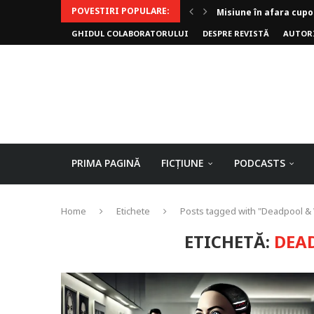
POVESTIRI POPULARE:
Misiune în afara cupo
GHIDUL COLABORATORULUI
DESPRE REVISTĂ
AUTOR
Invoker (video)
Alergarea de seară
Biblioteca lui Pavel
Rejuvenare
Falia
Arhivele Dincolo-Timp
Axa lui Heron
Jumătatea goală
PRIMA PAGINĂ
FICȚIUNE
PODCASTS
Home
Etichete
Posts tagged with "Deadpool &
ETICHETĂ:
DEA