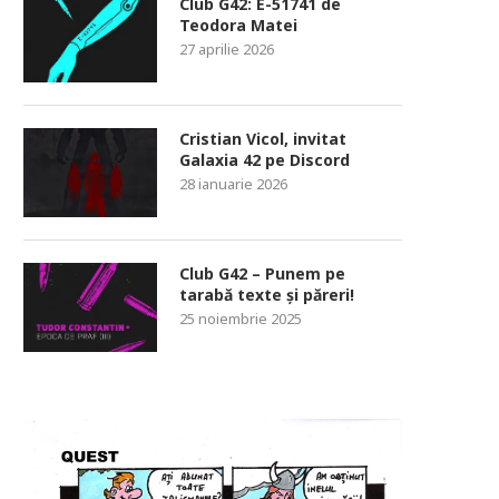
Club G42: E-51741 de
Teodora Matei
27 aprilie 2026
Cristian Vicol, invitat
Galaxia 42 pe Discord
28 ianuarie 2026
Club G42 – Punem pe
tarabă texte și păreri!
25 noiembrie 2025