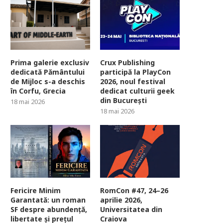
Prima galerie exclusiv
Crux Publishing
dedicată Pământului
participă la PlayCon
de Mijloc s-a deschis
2026, noul festival
în Corfu, Grecia
dedicat culturii geek
din București
18 mai 2026
18 mai 2026
Fericire Minim
RomCon #47, 24–26
Garantată: un roman
aprilie 2026,
SF despre abundență,
Universitatea din
libertate și prețul
Craiova