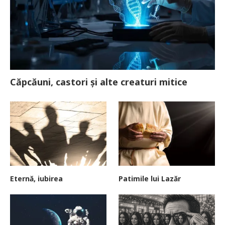
Căpcăuni, castori și alte creaturi mitice
Eternă, iubirea
Patimile lui Lazăr