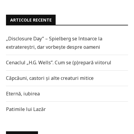
ARTICOLE RECENTE
„Disclosure Day” – Spielberg se întoarce la
extratereștri, dar vorbește despre oameni
Cenaclul „H.G. Wells”. Cum se (p)repară viitorul
Căpcăuni, castori și alte creaturi mitice
Eternă, iubirea
Patimile lui Lazăr