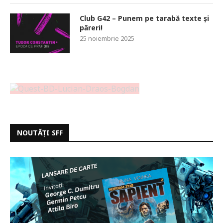
Club G42 – Punem pe tarabă texte și
păreri!
25 noiembrie 2025
NOUTĂȚI SFF