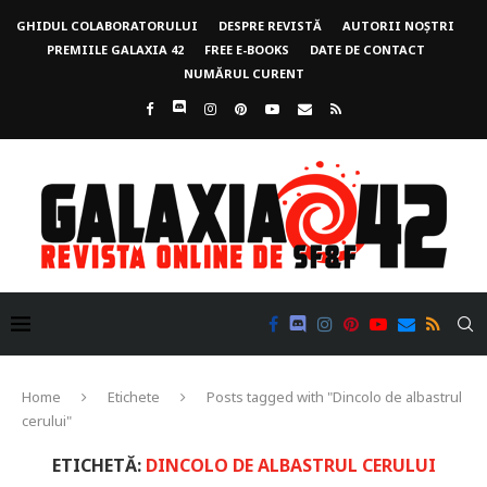
GHIDUL COLABORATORULUI
DESPRE REVISTĂ
AUTORII NOȘTRI
PREMIILE GALAXIA 42
FREE E-BOOKS
DATE DE CONTACT
NUMĂRUL CURENT
Home
Etichete
Posts tagged with "Dincolo de albastrul
cerului"
ETICHETĂ:
DINCOLO DE ALBASTRUL CERULUI