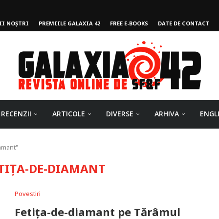
II NOȘTRI
PREMIILE GALAXIA 42
FREE E-BOOKS
DATE DE CONTACT
ului
RECENZII
ARTICOLE
DIVERSE
ARHIVA
ENGL
iamant"
TIȚA-DE-DIAMANT
Povestiri
Fetița-de-diamant pe Tărâmul