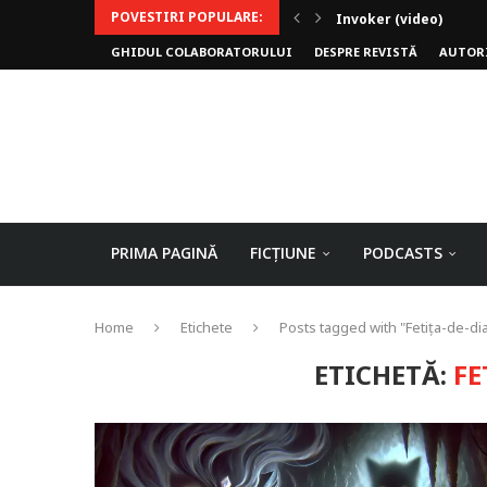
POVESTIRI POPULARE:
Invoker (video)
GHIDUL COLABORATORULUI
DESPRE REVISTĂ
AUTOR
Alergarea de seară
Biblioteca lui Pavel
Rejuvenare
Falia
Arhivele Dincolo-Timp
Axa lui Heron
Jumătatea goală
PRIMA PAGINĂ
FICȚIUNE
PODCASTS
Home
Etichete
Posts tagged with "Fetița-de-d
ETICHETĂ:
FE