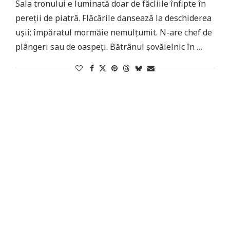
Sala tronului e luminată doar de făcliile înfipte în
pereții de piatră. Flăcările dansează la deschiderea
ușii; împăratul mormăie nemulțumit. N-are chef de
plângeri sau de oaspeți. Bătrânul șovăielnic în …