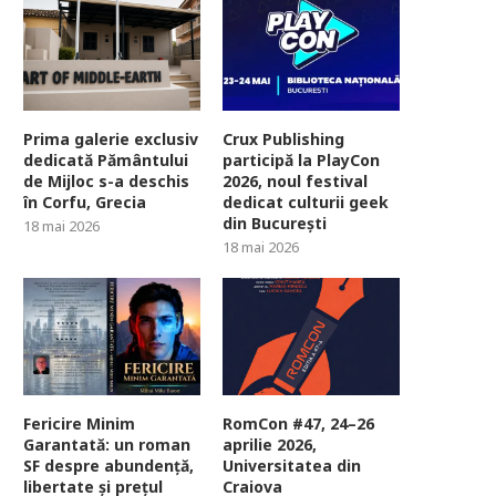
Prima galerie exclusiv
Crux Publishing
dedicată Pământului
participă la PlayCon
de Mijloc s-a deschis
2026, noul festival
în Corfu, Grecia
dedicat culturii geek
din București
18 mai 2026
18 mai 2026
Fericire Minim
RomCon #47, 24–26
Garantată: un roman
aprilie 2026,
SF despre abundență,
Universitatea din
libertate și prețul
Craiova