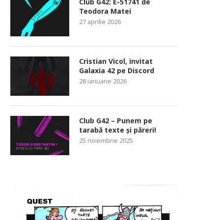
Club G42: E-51741 de
Teodora Matei
27 aprilie 2026
Cristian Vicol, invitat
Galaxia 42 pe Discord
28 ianuarie 2026
Club G42 – Punem pe
tarabă texte și păreri!
25 noiembrie 2025