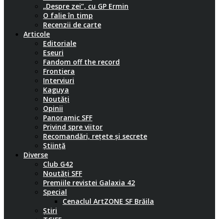
„Despre zei”, cu GP Ermin
O falie în timp
Recenzii de carte
Articole
Editoriale
Eseuri
Fandom off the record
Frontiera
Interviuri
Kaguya
Noutăți
Opinii
Panoramic SFF
Privind spre viitor
Recomandări, rețete și secrete
Știință
Diverse
Club G42
Noutăți SFF
Premiile revistei Galaxia 42
Special
Cenaclul ArtZONE SF Brăila
Știri