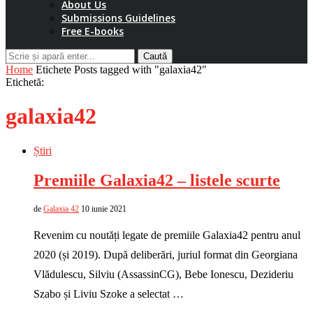
About Us
Submissions Guidelines
Free E-books
Caută
Home
Etichete
Posts tagged with "galaxia42"
Etichetă:
galaxia42
Știri
Premiile Galaxia42 – listele scurte
de
Galaxia 42
10 iunie 2021
Revenim cu noutăți legate de premiile Galaxia42 pentru anul
2020 (și 2019). După deliberări, juriul format din Georgiana
Vlădulescu, Silviu (AssassinCG), Bebe Ionescu, Dezideriu
Szabo și Liviu Szoke a selectat …