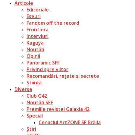
Articole
Editoriale
Eseuri
Fandom off the record
Frontiera
Interviuri
Kaguya
Noutăți
Opinii
Panoramic SFF
Privind spre viitor
Recomandări, rețete și secrete
Știință
Diverse
Club G42
Noutăți SFF
Premiile revistei Galaxia 42
Special
Cenaclul ArtZONE SF Brăila
Știri