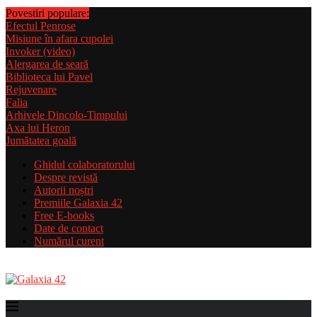
Povestiri populare:
Efectul Penrose
Misiune în afara cupolei
Invoker (video)
Alergarea de seară
Biblioteca lui Pavel
Rejuvenare
Falia
Arhivele Dincolo-Timpului
Axa lui Heron
Jumătatea goală
Ghidul colaboratorului
Despre revistă
Autorii noștri
Premiile Galaxia 42
Free E-books
Date de contact
Numărul curent