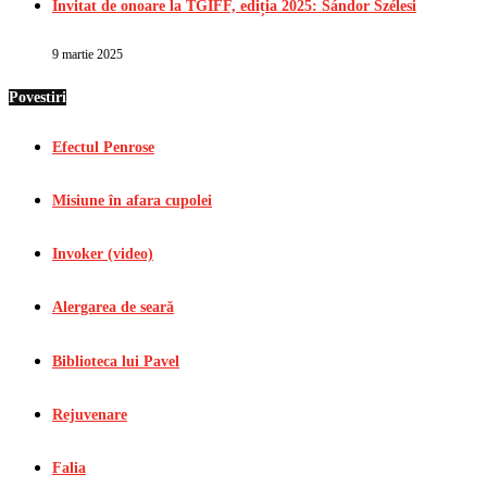
Invitat de onoare la TGIFF, ediția 2025: Sándor Szélesi
9 martie 2025
Povestiri
Efectul Penrose
Misiune în afara cupolei
Invoker (video)
Alergarea de seară
Biblioteca lui Pavel
Rejuvenare
Falia