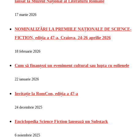
lansat la Muzeul Național al Literaturii Române
17 martie 2026
NOMINALIZĂRI LA PREMIILE NAȚIONALE DE SCIENCE-
FICTION, ediția a 47-a, Craiova, 24-26 aprilie 2026
18 februarie 2026
Cum să finanțezi un eveniment cultural sau lupta cu eolienele
22 ianuarie 2026
Invitație la RomCon, ediția a 47-a
24 decembrie 2025
Enciclopedia Science Fiction lansează un Substack
6 noiembrie 2025