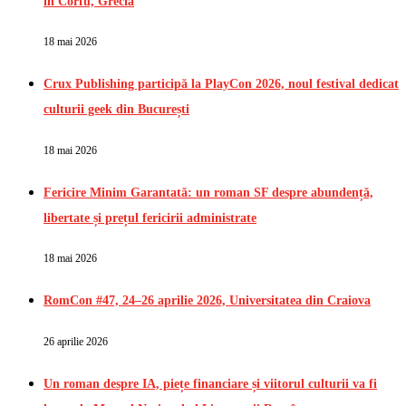
în Corfu, Grecia
18 mai 2026
Crux Publishing participă la PlayCon 2026, noul festival dedicat
culturii geek din București
18 mai 2026
Fericire Minim Garantată: un roman SF despre abundență,
libertate și prețul fericirii administrate
18 mai 2026
RomCon #47, 24–26 aprilie 2026, Universitatea din Craiova
26 aprilie 2026
Un roman despre IA, piețe financiare și viitorul culturii va fi