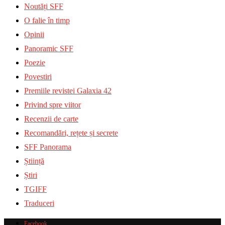
Noutăți SFF
O falie în timp
Opinii
Panoramic SFF
Poezie
Povestiri
Premiile revistei Galaxia 42
Privind spre viitor
Recenzii de carte
Recomandări, rețete și secrete
SFF Panorama
Știință
Știri
TGIFF
Traduceri
Facebook