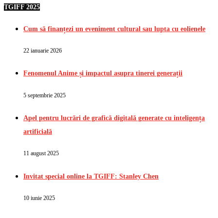
TGIFF 2025
Cum să finanțezi un eveniment cultural sau lupta cu eolienele
22 ianuarie 2026
Fenomenul Anime și impactul asupra tinerei generații
5 septembrie 2025
Apel pentru lucrări de grafică digitală generate cu inteligența
artificială
11 august 2025
Invitat special online la TGIFF: Stanley Chen
10 iunie 2025