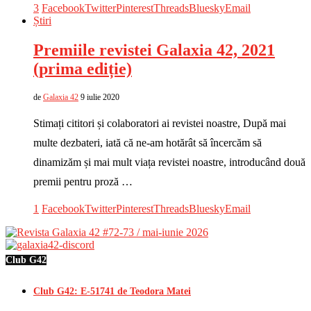
3
Facebook
Twitter
Pinterest
Threads
Bluesky
Email
Știri
Premiile revistei Galaxia 42, 2021
(prima ediție)
de
Galaxia 42
9 iulie 2020
Stimați cititori și colaboratori ai revistei noastre, După mai
multe dezbateri, iată că ne-am hotărât să încercăm să
dinamizăm și mai mult viața revistei noastre, introducând două
premii pentru proză …
1
Facebook
Twitter
Pinterest
Threads
Bluesky
Email
Club G42
Club G42: E-51741 de Teodora Matei