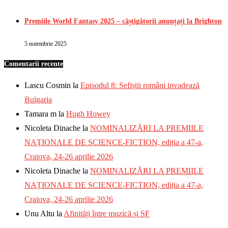
Premiile World Fantasy 2025 – câștigătorii anunțați la Brighton
5 noiembrie 2025
Comentarii recente
Lascu Cosmin
la
Episodul 8: Sefiștii români invadează
Bulgaria
Tamara m
la
Hugh Howey
Nicoleta Dinache
la
NOMINALIZĂRI LA PREMIILE
NAȚIONALE DE SCIENCE-FICTION, ediția a 47-a,
Craiova, 24-26 aprilie 2026
Nicoleta Dinache
la
NOMINALIZĂRI LA PREMIILE
NAȚIONALE DE SCIENCE-FICTION, ediția a 47-a,
Craiova, 24-26 aprilie 2026
Unu Altu
la
Afinități între muzică și SF