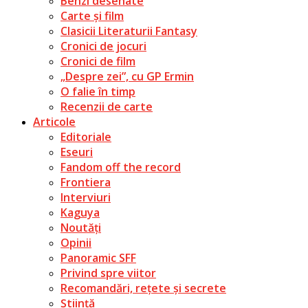
Benzi desenate
Carte și film
Clasicii Literaturii Fantasy
Cronici de jocuri
Cronici de film
„Despre zei”, cu GP Ermin
O falie în timp
Recenzii de carte
Articole
Editoriale
Eseuri
Fandom off the record
Frontiera
Interviuri
Kaguya
Noutăți
Opinii
Panoramic SFF
Privind spre viitor
Recomandări, rețete și secrete
Știință