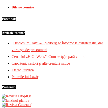
Dileme cosmice
Facebook
Articole recente
„Disclosure Day” – Spielberg se întoarce la extratereștri, dar
vorbește despre oameni
Cenaclul „H.G. Wells”. Cum se (p)repară viitorul
Căpcăuni, castori și alte creaturi mitice
Eternă, iubirea
Patimile lui Lazăr
Parteneri