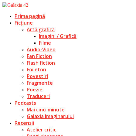
Prima pagină
Ficțiune
Artă grafică
Imagini / Grafică
Filme
Audio-Video
Fan Fiction
Flash fiction
Foileton
Povestiri
Fragmente
Poezie
Traduceri
Podcasts
Mai cinci minute
Galaxia Imaginarului
Recenzii
Atelier critic