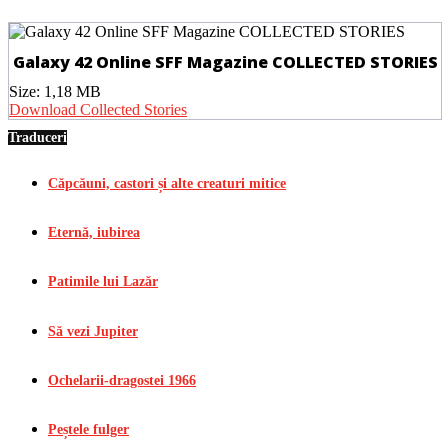
Galaxy 42 Online SFF Magazine COLLECTED STORIES
Size:
1,18 MB
Download Collected Stories
Traduceri
Căpcăuni, castori și alte creaturi mitice
Eternă, iubirea
Patimile lui Lazăr
Să vezi Jupiter
Ochelarii-dragostei 1966
Peștele fulger