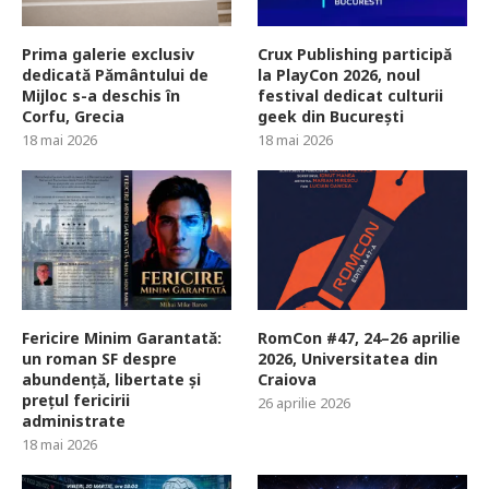
Prima galerie exclusiv
Crux Publishing participă
dedicată Pământului de
la PlayCon 2026, noul
Mijloc s-a deschis în
festival dedicat culturii
Corfu, Grecia
geek din București
18 mai 2026
18 mai 2026
Fericire Minim Garantată:
RomCon #47, 24–26 aprilie
un roman SF despre
2026, Universitatea din
abundență, libertate și
Craiova
prețul fericirii
26 aprilie 2026
administrate
18 mai 2026