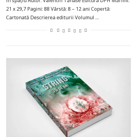
în spațiu Autor: Valentin Tănase Editura DPH Mărimi:
21 x 29,7 Pagini: 88 Vârstă: 8 – 12 ani Copertă:
Cartonată Descrierea editurii Volumul …