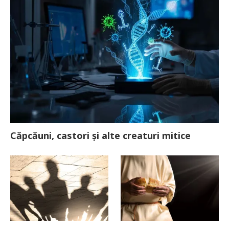
Căpcăuni, castori și alte creaturi mitice