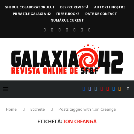
GHIDUL COLABORATORULUI
DESPRE REVISTĂ
AUTORII NOȘTRI
PREMIILE GALAXIA 42
FREE E-BOOKS
DATE DE CONTACT
NUMĂRUL CURENT
Home
Etichete
Posts tagged with "Ion Creangă"
ETICHETĂ:
ION CREANGĂ