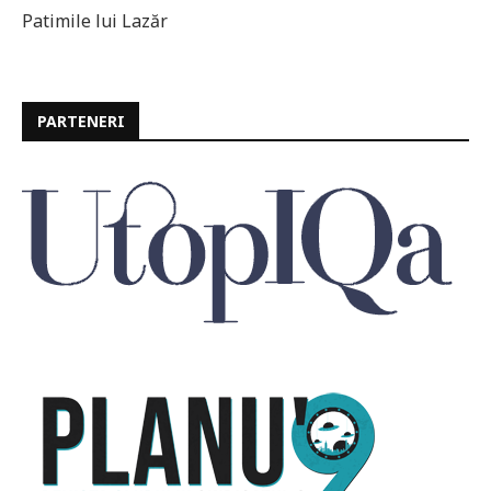
Patimile lui Lazăr
PARTENERI