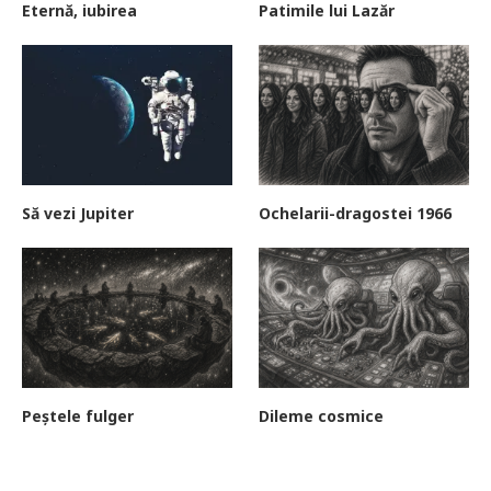
Eternă, iubirea
Patimile lui Lazăr
Să vezi Jupiter
Ochelarii-dragostei 1966
Peștele fulger
Dileme cosmice