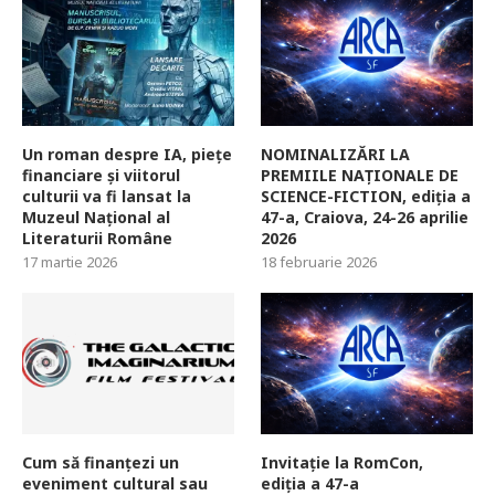
Un roman despre IA, piețe
NOMINALIZĂRI LA
financiare și viitorul
PREMIILE NAȚIONALE DE
culturii va fi lansat la
SCIENCE-FICTION, ediția a
Muzeul Național al
47-a, Craiova, 24-26 aprilie
Literaturii Române
2026
17 martie 2026
18 februarie 2026
Cum să finanțezi un
Invitație la RomCon,
eveniment cultural sau
ediția a 47-a