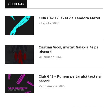
CLUB G42
Club G42: E-51741 de Teodora Matei
27 aprilie 2026
Cristian Vicol, invitat Galaxia 42 pe
Discord
28 ianuarie 2026
Club G42 – Punem pe tarabă texte și
păreri!
25 noiembrie 2025