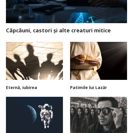
Căpcăuni, castori și alte creaturi mitice
Eternă, iubirea
Patimile lui Lazăr