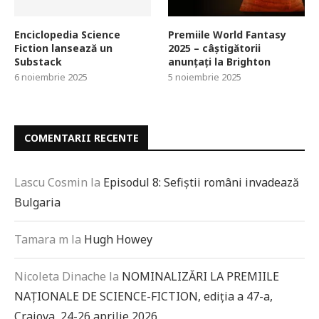
Enciclopedia Science
Premiile World Fantasy
Fiction lansează un
2025 – câștigătorii
Substack
anunțați la Brighton
6 noiembrie 2025
5 noiembrie 2025
COMENTARII RECENTE
Lascu Cosmin
la
Episodul 8: Sefiștii români invadează
Bulgaria
Tamara m
la
Hugh Howey
Nicoleta Dinache
la
NOMINALIZĂRI LA PREMIILE
NAȚIONALE DE SCIENCE-FICTION, ediția a 47-a,
Craiova, 24-26 aprilie 2026