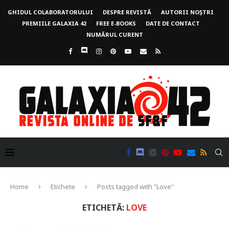
GHIDUL COLABORATORULUI
DESPRE REVISTĂ
AUTORII NOȘTRI
PREMIILE GALAXIA 42
FREE E-BOOKS
DATE DE CONTACT
NUMĂRUL CURENT
Home
Etichete
Posts tagged with "Love"
ETICHETĂ:
LOVE