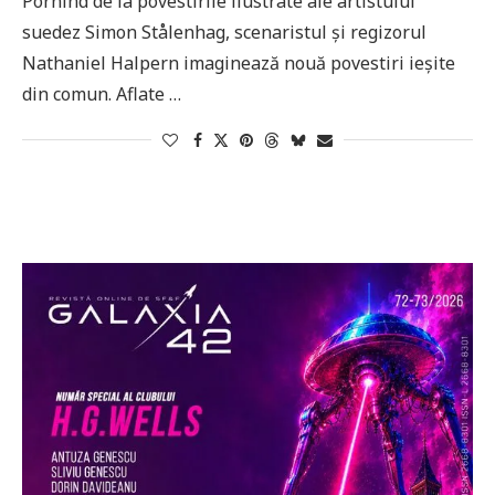
Pornind de la povestirile ilustrate ale artistului
suedez Simon Stålenhag, scenaristul și regizorul
Nathaniel Halpern imaginează nouă povestiri ieșite
din comun. Aflate …