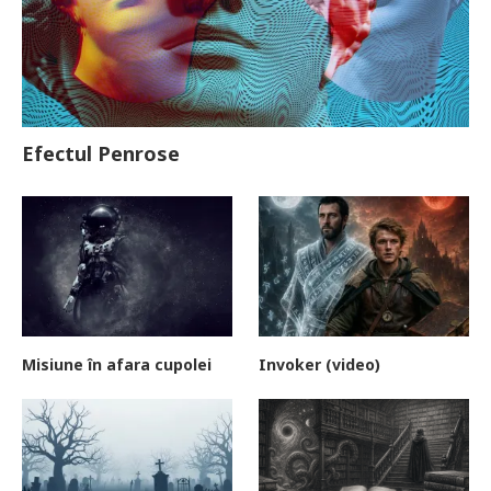
Efectul Penrose
Misiune în afara cupolei
Invoker (video)