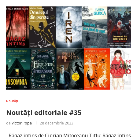
Noutăți
Noutăți editoriale #35
de
Victor Popa
28 decembrie 2023
Răgaz întins de Ciprian Mitoceanu Titlu: Răgaz întins