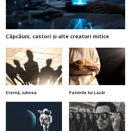
Căpcăuni, castori și alte creaturi mitice
Eternă, iubirea
Patimile lui Lazăr