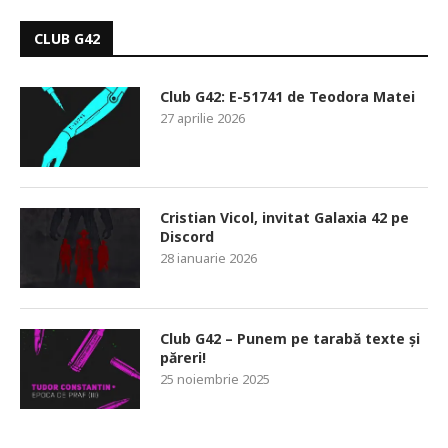
CLUB G42
Club G42: E-51741 de Teodora Matei
27 aprilie 2026
Cristian Vicol, invitat Galaxia 42 pe
Discord
28 ianuarie 2026
Club G42 – Punem pe tarabă texte și
păreri!
25 noiembrie 2025