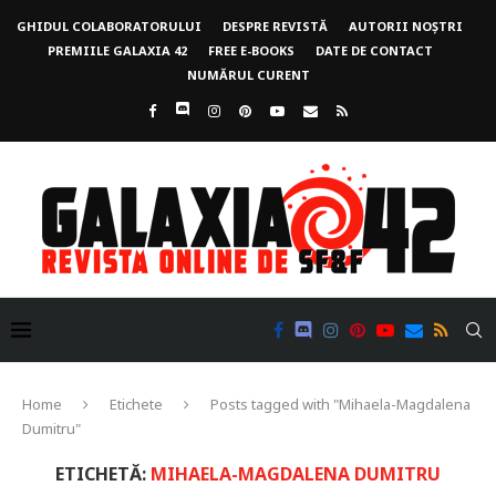
GHIDUL COLABORATORULUI
DESPRE REVISTĂ
AUTORII NOȘTRI
PREMIILE GALAXIA 42
FREE E-BOOKS
DATE DE CONTACT
NUMĂRUL CURENT
Home
Etichete
Posts tagged with "Mihaela-Magdalena
Dumitru"
ETICHETĂ:
MIHAELA-MAGDALENA DUMITRU