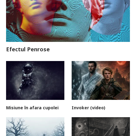
Efectul Penrose
Misiune în afara cupolei
Invoker (video)