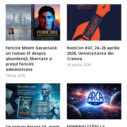
Fericire Minim Garantată:
RomCon #47, 24–26 aprilie
un roman SF despre
2026, Universitatea din
abundență, libertate și
Craiova
prețul fericirii
26 aprilie 2026
administrate
18 mai 2026
Un roman despre IA, piețe
NOMINALIZĂRI LA