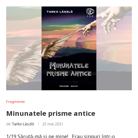
Fragmente
Minunatele prisme antice
de
Tarko László
25 mai 2021
1/19 Sărută-mă şi pe mine! Erau singuri într-o