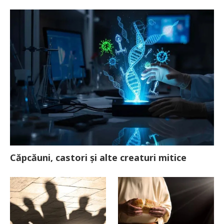
Căpcăuni, castori și alte creaturi mitice