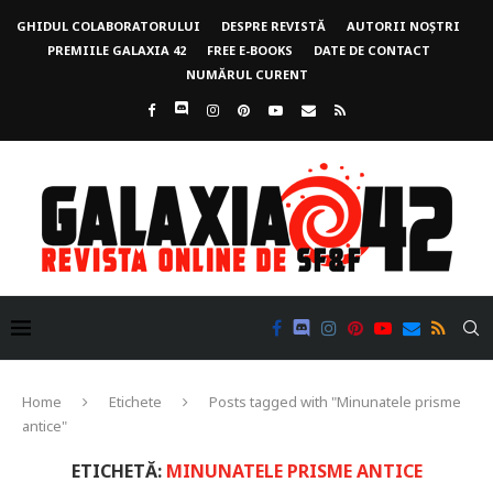
GHIDUL COLABORATORULUI
DESPRE REVISTĂ
AUTORII NOȘTRI
PREMIILE GALAXIA 42
FREE E-BOOKS
DATE DE CONTACT
NUMĂRUL CURENT
Home
Etichete
Posts tagged with "Minunatele prisme
antice"
ETICHETĂ:
MINUNATELE PRISME ANTICE