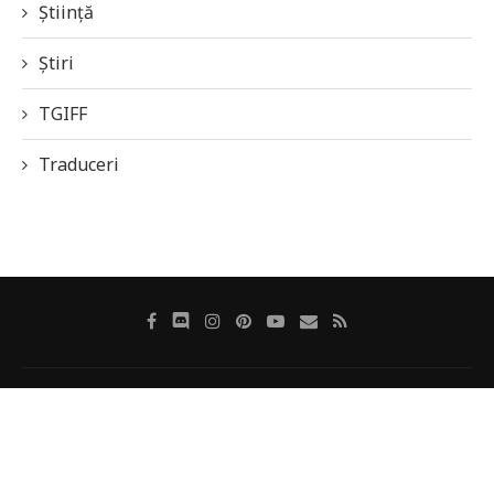
Știință
Știri
TGIFF
Traduceri
Despre revistă
Autorii noștri
Politica de cookie-uri
Politică de confidențialitate
Contact
@2019-2020 - Revista Online SFF Galaxia 42. Powered by
3Waves Net
&
TutWP
. Artwork by
Cristi Vicol
.