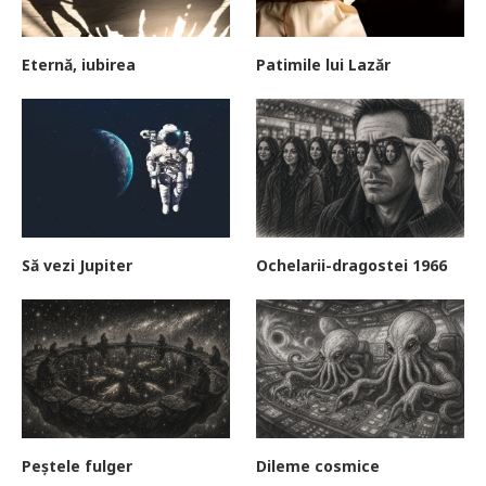
Eternă, iubirea
Patimile lui Lazăr
Să vezi Jupiter
Ochelarii-dragostei 1966
Peștele fulger
Dileme cosmice