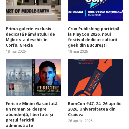
Prima galerie exclusiv
Crux Publishing participă
dedicată Pământului de
la PlayCon 2026, noul
Mijloc s-a deschis în
festival dedicat culturii
Corfu, Grecia
geek din București
18 mai 2026
18 mai 2026
Fericire Minim Garantată:
RomCon #47, 24–26 aprilie
un roman SF despre
2026, Universitatea din
abundență, libertate și
Craiova
prețul fericirii
26 aprilie 2026
administrate