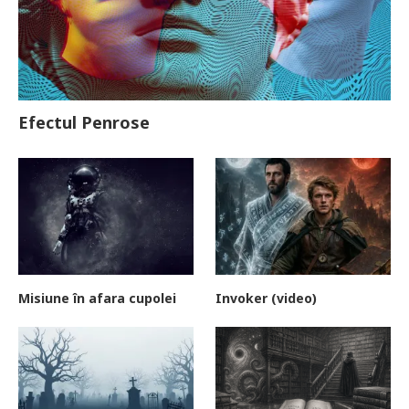
Efectul Penrose
Misiune în afara cupolei
Invoker (video)