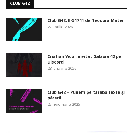
CLUB G42
Club G42: E-51741 de Teodora Matei
27 aprilie 2026
Cristian Vicol, invitat Galaxia 42 pe
Discord
28 ianuarie 2026
Club G42 – Punem pe tarabă texte și
păreri!
25 noiembrie 2025