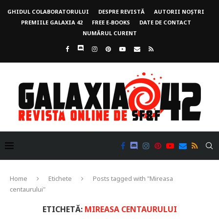
GHIDUL COLABORATORULUI
DESPRE REVISTĂ
AUTORII NOȘTRI
PREMIILE GALAXIA 42
FREE E-BOOKS
DATE DE CONTACT
NUMĂRUL CURENT
Home
Etichete
Posts tagged with "Mireasa
centaurului"
ETICHETĂ:
MIREASA CENTAURULUI