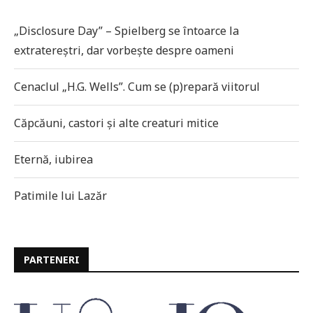
„Disclosure Day” – Spielberg se întoarce la
extratereștri, dar vorbește despre oameni
Cenaclul „H.G. Wells”. Cum se (p)repară viitorul
Căpcăuni, castori și alte creaturi mitice
Eternă, iubirea
Patimile lui Lazăr
PARTENERI