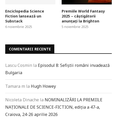
Enciclopedia Science
Premiile World Fantasy
Fiction lansează un
2025 – câștigătorii
Substack
anunțați la Brighton
6 noiembrie 2025
5 noiembrie 2025
COMENTARII RECENTE
Lascu Cosmin
la
Episodul 8: Sefiștii români invadează
Bulgaria
Tamara m
la
Hugh Howey
Nicoleta Dinache
la
NOMINALIZĂRI LA PREMIILE
NAȚIONALE DE SCIENCE-FICTION, ediția a 47-a,
Craiova, 24-26 aprilie 2026