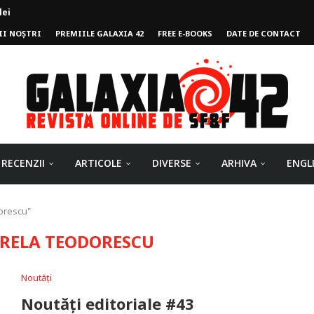
lei
II NOȘTRI
PREMIILE GALAXIA 42
FREE E-BOOKS
DATE DE CONTACT
ului
RECENZII
ARTICOLE
DIVERSE
ARHIVA
ENGL
orescu"
RELA TEODORESCU
Noutăți
Noutăți editoriale #43