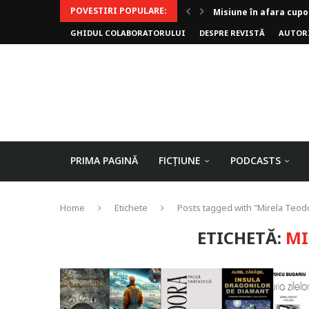
Misiune în afara cupo
POVESTIRI POPULARE:
Invoker (video)
GHIDUL COLABORATORULUI
DESPRE REVISTĂ
AUTOR
Alergarea de seară
Biblioteca lui Pavel
Rejuvenare
Falia
Arhivele Dincolo-Timp
Axa lui Heron
Jumătatea goală
PRIMA PAGINĂ
FICȚIUNE
PODCASTS
Home
Etichete
Posts tagged with "Mirela Teod
ETICHETĂ:
MI