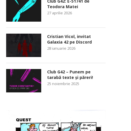
Club G42: E-51741 de
Teodora Matei
27 aprilie 2026
Cristian Vicol, invitat
Galaxia 42 pe Discord
28 ianuarie 2026
Club G42 – Punem pe
tarabă texte și păreri!
25 noiembrie 2025