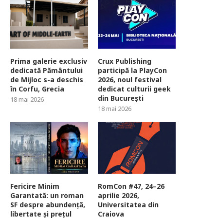
Prima galerie exclusiv
Crux Publishing
dedicată Pământului
participă la PlayCon
de Mijloc s-a deschis
2026, noul festival
în Corfu, Grecia
dedicat culturii geek
din București
18 mai 2026
18 mai 2026
Fericire Minim
RomCon #47, 24–26
Garantată: un roman
aprilie 2026,
SF despre abundență,
Universitatea din
libertate și prețul
Craiova