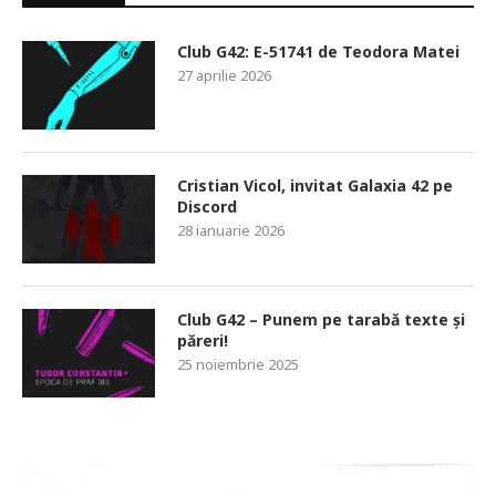
Club G42: E-51741 de Teodora Matei
27 aprilie 2026
Cristian Vicol, invitat Galaxia 42 pe
Discord
28 ianuarie 2026
Club G42 – Punem pe tarabă texte și
păreri!
25 noiembrie 2025