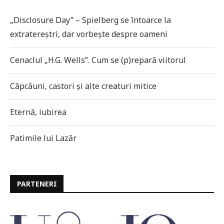
„Disclosure Day” – Spielberg se întoarce la
extratereștri, dar vorbește despre oameni
Cenaclul „H.G. Wells”. Cum se (p)repară viitorul
Căpcăuni, castori și alte creaturi mitice
Eternă, iubirea
Patimile lui Lazăr
PARTENERI