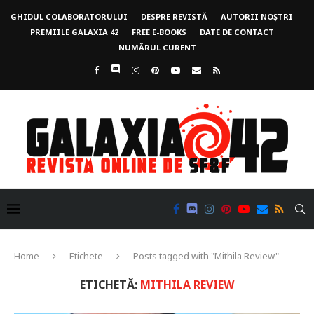
GHIDUL COLABORATORULUI
DESPRE REVISTĂ
AUTORII NOȘTRI
PREMIILE GALAXIA 42
FREE E-BOOKS
DATE DE CONTACT
NUMĂRUL CURENT
Home
Etichete
Posts tagged with "Mithila Review"
ETICHETĂ:
MITHILA REVIEW