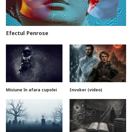
Efectul Penrose
Misiune în afara cupolei
Invoker (video)