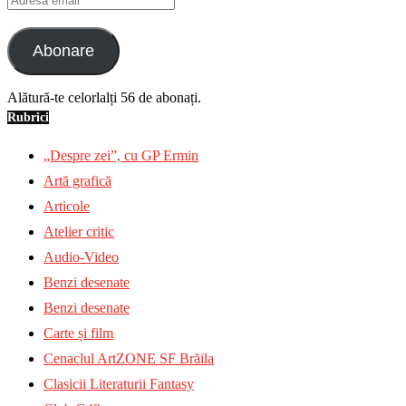
email
Abonare
Alătură-te celorlalți 56 de abonați.
Rubrici
„Despre zei”, cu GP Ermin
Artă grafică
Articole
Atelier critic
Audio-Video
Benzi desenate
Benzi desenate
Carte și film
Cenaclul ArtZONE SF Brăila
Clasicii Literaturii Fantasy