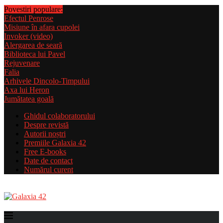
Povestiri populare:
Efectul Penrose
Misiune în afara cupolei
Invoker (video)
Alergarea de seară
Biblioteca lui Pavel
Rejuvenare
Falia
Arhivele Dincolo-Timpului
Axa lui Heron
Jumătatea goală
Ghidul colaboratorului
Despre revistă
Autorii noștri
Premiile Galaxia 42
Free E-books
Date de contact
Numărul curent