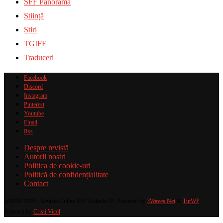
SFF Panorama
Știință
Știri
TGIFF
Traduceri
Facebook
Discord
Instagram
Pinterest
Youtube
Email
Rss
Despre revistă
Autorii noștri
Politica de cookie-uri
Politică de confidențialitate
Contact
@2019-2020 - Revista Online SFF Galaxia 42. Powered by
3Waves Net
&
TutWP
.
Artwork by
Cristi Vicol
.