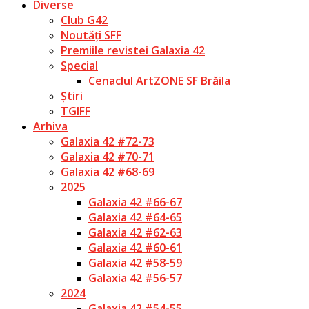
Diverse
Club G42
Noutăți SFF
Premiile revistei Galaxia 42
Special
Cenaclul ArtZONE SF Brăila
Știri
TGIFF
Arhiva
Galaxia 42 #72-73
Galaxia 42 #70-71
Galaxia 42 #68-69
2025
Galaxia 42 #66-67
Galaxia 42 #64-65
Galaxia 42 #62-63
Galaxia 42 #60-61
Galaxia 42 #58-59
Galaxia 42 #56-57
2024
Galaxia 42 #54-55