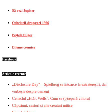
Să vezi Jupiter
Ochelarii-dragostei 1966
Peștele fulger
Dileme cosmice
Facebook
Articole recente
„Disclosure Day” – Spielberg se întoarce la extratereștri, dar
vorbește despre oameni
Cenaclul „H.G. Wells”. Cum se (p)repară viitorul
Căpcăuni, castori și alte creaturi mitice