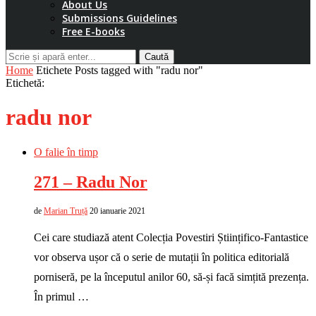
About Us
Submissions Guidelines
Free E-books
Caută
Home
Etichete
Posts tagged with "radu nor"
Etichetă:
radu nor
O falie în timp
271 – Radu Nor
de
Marian Truță
20 ianuarie 2021
Cei care studiază atent Colecția Povestiri Științifico-Fantastice
vor observa ușor că o serie de mutații în politica editorială
porniseră, pe la începutul anilor 60, să-și facă simțită prezența.
În primul …