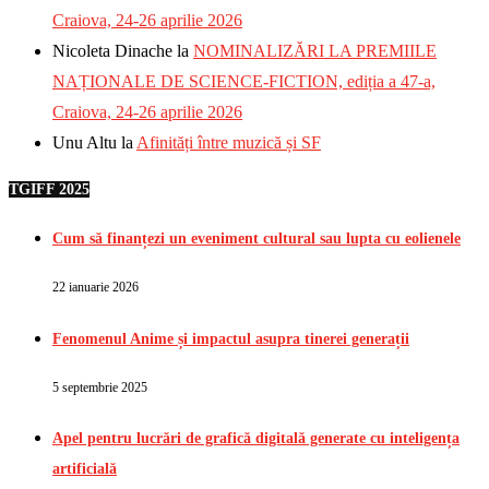
Craiova, 24-26 aprilie 2026
Nicoleta Dinache
la
NOMINALIZĂRI LA PREMIILE
NAȚIONALE DE SCIENCE-FICTION, ediția a 47-a,
Craiova, 24-26 aprilie 2026
Unu Altu
la
Afinități între muzică și SF
TGIFF 2025
Cum să finanțezi un eveniment cultural sau lupta cu eolienele
22 ianuarie 2026
Fenomenul Anime și impactul asupra tinerei generații
5 septembrie 2025
Apel pentru lucrări de grafică digitală generate cu inteligența
artificială