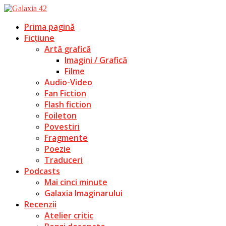
Prima pagină
Ficțiune
Artă grafică
Imagini / Grafică
Filme
Audio-Video
Fan Fiction
Flash fiction
Foileton
Povestiri
Fragmente
Poezie
Traduceri
Podcasts
Mai cinci minute
Galaxia Imaginarului
Recenzii
Atelier critic