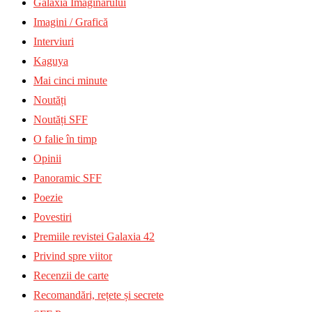
Galaxia Imaginarului
Imagini / Grafică
Interviuri
Kaguya
Mai cinci minute
Noutăți
Noutăți SFF
O falie în timp
Opinii
Panoramic SFF
Poezie
Povestiri
Premiile revistei Galaxia 42
Privind spre viitor
Recenzii de carte
Recomandări, rețete și secrete