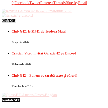
0
Facebook
Twitter
Pinterest
Threads
Bluesky
Email
Club G42
Club G42: E-51741 de Teodora Matei
27 aprilie 2026
Cristian Vicol, invitat Galaxia 42 pe Discord
28 ianuarie 2026
Club G42 – Punem pe tarabă texte și păreri!
25 noiembrie 2025
Noutăți SFF