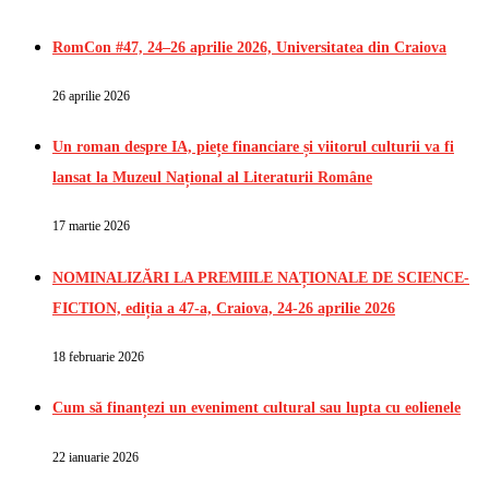
RomCon #47, 24–26 aprilie 2026, Universitatea din Craiova
26 aprilie 2026
Un roman despre IA, piețe financiare și viitorul culturii va fi
lansat la Muzeul Național al Literaturii Române
17 martie 2026
NOMINALIZĂRI LA PREMIILE NAȚIONALE DE SCIENCE-
FICTION, ediția a 47-a, Craiova, 24-26 aprilie 2026
18 februarie 2026
Cum să finanțezi un eveniment cultural sau lupta cu eolienele
22 ianuarie 2026