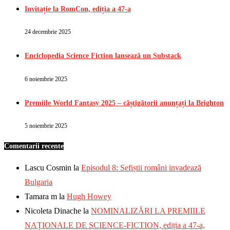
Invitație la RomCon, ediția a 47-a
24 decembrie 2025
Enciclopedia Science Fiction lansează un Substack
6 noiembrie 2025
Premiile World Fantasy 2025 – câștigătorii anunțați la Brighton
5 noiembrie 2025
Comentarii recente
Lascu Cosmin
la
Episodul 8: Sefiștii români invadează
Bulgaria
Tamara m
la
Hugh Howey
Nicoleta Dinache
la
NOMINALIZĂRI LA PREMIILE
NAȚIONALE DE SCIENCE-FICTION, ediția a 47-a,