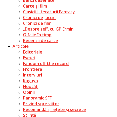
Benzi desenate
Carte și film
Clasicii Literaturii Fantasy
Cronici de jocuri
Cronici de film
„Despre zei”, cu GP Ermin
O falie în timp
Recenzii de carte
Articole
Editoriale
Eseuri
Fandom off the record
Frontiera
Interviuri
Kaguya
Noutăți
Opinii
Panoramic SFF
Privind spre viitor
Recomandări, rețete și secrete
Știință