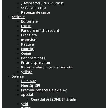
„Despre zei”, cu GP Ermin
O falie în timp
Recenzii de carte
Articole
Editoriale
Eseuri
Fandom off the record
Frontiera
Interviuri
Kaguya
Noutăți
Opinii
Panoramic SFF
Privind spre viitor
Recomandări, rețete și secrete
Știință
Diverse
Club G42
Noutăți SFF
Premiile revistei Galaxia 42
Special
Cenaclul ArtZONE SF Brăila
Știri