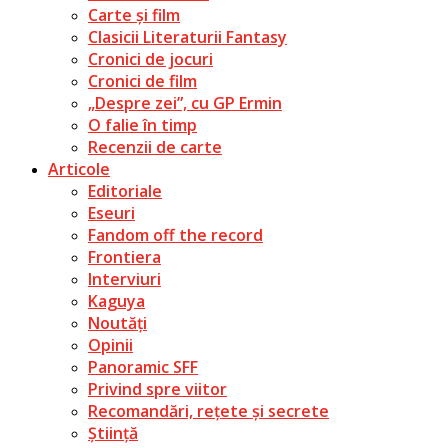
Carte și film
Clasicii Literaturii Fantasy
Cronici de jocuri
Cronici de film
„Despre zei”, cu GP Ermin
O falie în timp
Recenzii de carte
Articole
Editoriale
Eseuri
Fandom off the record
Frontiera
Interviuri
Kaguya
Noutăți
Opinii
Panoramic SFF
Privind spre viitor
Recomandări, rețete și secrete
Știință