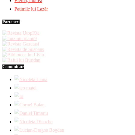
Eternă, iubirea
Patimile lui Lazăr
Parteneri
Comunitate