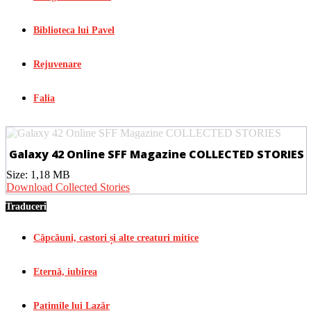
Biblioteca lui Pavel
Rejuvenare
Falia
Galaxy 42 Online SFF Magazine COLLECTED STORIES
Size:
1,18 MB
Download Collected Stories
Traduceri
Căpcăuni, castori și alte creaturi mitice
Eternă, iubirea
Patimile lui Lazăr