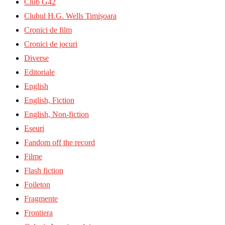
Club G42
Clubul H.G. Wells Timișoara
Cronici de film
Cronici de jocuri
Diverse
Editoriale
English
English, Fiction
English, Non-fiction
Eseuri
Fandom off the record
Filme
Flash fiction
Foileton
Fragmente
Frontiera