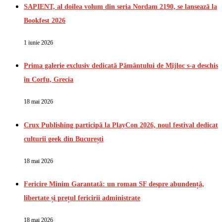
SAPIENT, al doilea volum din seria Nordam 2190, se lansează la
Bookfest 2026
1 iunie 2026
Prima galerie exclusiv dedicată Pământului de Mijloc s-a deschis
în Corfu, Grecia
18 mai 2026
Crux Publishing participă la PlayCon 2026, noul festival dedicat
culturii geek din București
18 mai 2026
Fericire Minim Garantată: un roman SF despre abundență,
libertate și prețul fericirii administrate
18 mai 2026