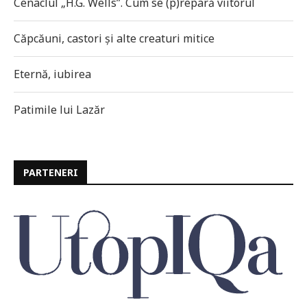
Cenaclul „H.G. Wells”. Cum se (p)repară viitorul
Căpcăuni, castori și alte creaturi mitice
Eternă, iubirea
Patimile lui Lazăr
PARTENERI