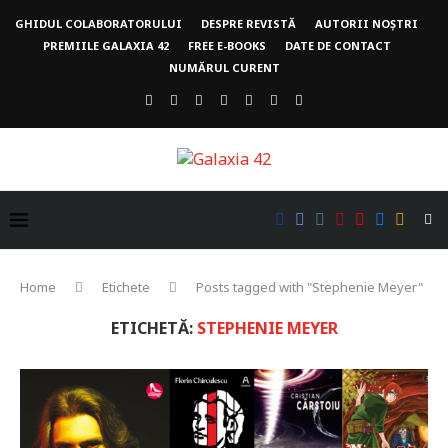
GHIDUL COLABORATORULUI
DESPRE REVISTĂ
AUTORII NOȘTRI
PREMIILE GALAXIA 42
FREE E-BOOKS
DATE DE CONTACT
NUMĂRUL CURENT
Home
Etichete
Posts tagged with "Stephenie Meyer"
ETICHETĂ:
STEPHENIE MEYER