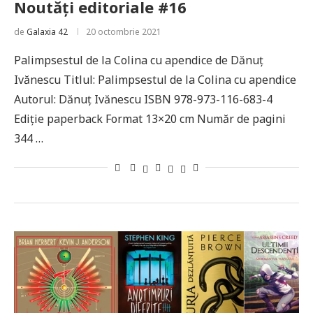
Noutăți editoriale #16
de
Galaxia 42
20 octombrie 2021
Palimpsestul de la Colina cu apendice de Dănuţ
Ivănescu Titlul: Palimpsestul de la Colina cu apendice
Autorul: Dănuţ Ivănescu ISBN 978-973-116-683-4
Ediție paperback Format 13×20 cm Număr de pagini
344 …