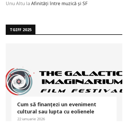
Unu Altu
la
Afinități între muzică și SF
TGIFF 2025
Cum să finanțezi un eveniment
cultural sau lupta cu eolienele
22 ianuarie 2026