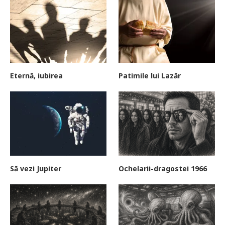
Eternă, iubirea
Patimile lui Lazăr
Să vezi Jupiter
Ochelarii-dragostei 1966