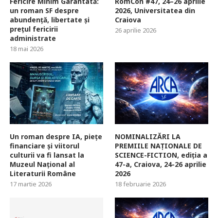
Fericire Minim Garantată:
RomCon #47, 24–26 aprilie
un roman SF despre
2026, Universitatea din
abundență, libertate și
Craiova
prețul fericirii
26 aprilie 2026
administrate
18 mai 2026
Un roman despre IA, piețe
NOMINALIZĂRI LA
financiare și viitorul
PREMIILE NAȚIONALE DE
culturii va fi lansat la
SCIENCE-FICTION, ediția a
Muzeul Național al
47-a, Craiova, 24-26 aprilie
Literaturii Române
2026
17 martie 2026
18 februarie 2026