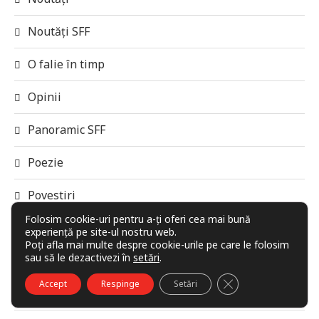
Noutăți SFF
O falie în timp
Opinii
Panoramic SFF
Poezie
Povestiri
Folosim cookie-uri pentru a-ți oferi cea mai bună
Premiile revistei Galaxia 42
experiență pe site-ul nostru web.
Poți afla mai multe despre cookie-urile pe care le folosim
sau să le dezactivezi în
setări
.
Privind spre viitor
CLOSE GDPR COO
Accept
Respinge
Setări
Recenzii de carte