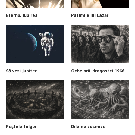
Eternă, iubirea
Patimile lui Lazăr
Să vezi Jupiter
Ochelarii-dragostei 1966
Peștele fulger
Dileme cosmice