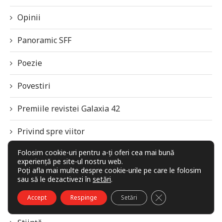
Opinii
Panoramic SFF
Poezie
Povestiri
Premiile revistei Galaxia 42
Privind spre viitor
Folosim cookie-uri pentru a-ți oferi cea mai bună
Recenzii de carte
experiență pe site-ul nostru web.
Poți afla mai multe despre cookie-urile pe care le folosim
Recomandări, rețete și secrete
sau să le dezactivezi în
setări
.
CLOSE GDPR COO
Accept
Respinge
Setări
SFF Panorama