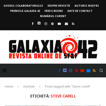
GHIDUL COLABORATORULUI
DESPRE REVISTĂ
AUTORII NOȘTRI
PREMIILE GALAXIA 42
FREE E-BOOKS
DATE DE CONTACT
NUMĂRUL CURENT
Home
Etichete
Posts tagged with "Steve Carell"
ETICHETĂ:
STEVE CARELL