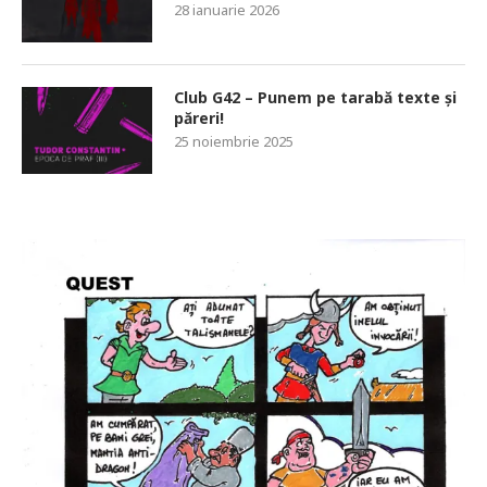
28 ianuarie 2026
Club G42 – Punem pe tarabă texte și
păreri!
25 noiembrie 2025