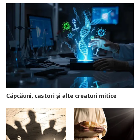
Căpcăuni, castori și alte creaturi mitice