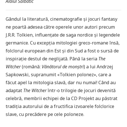
Alaiul Sălbatic
Gândul la literatură, cinematografie și jocuri fantasy
ne poartă adesea către operele unor autori precum
J.R.R. Tolkien, influențate de saga nordice și legendele
germanice. Cu excepția mitologiei greco-romane însă,
folclorul european din Est și din Sud a fost o sursă de
inspirație destul de neglijată. Până la seria
The
Witcher
(română:
Vânătorul de monștri
) a lui Andrzej
Sapkowski, supranumit «Tolkien polonez», care a
făcut apel la mitologia slavă, dar nu numai! Când au
adaptat
The Witcher
într-o trilogie de jocuri devenită
celebră, membrii echipei de la CD Projekt au păstrat
tradiția autorului de a fructifica izvoarele folclorice
slave, cu precădere pe cele poloneze.