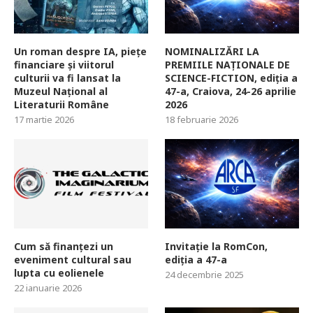
Un roman despre IA, piețe
NOMINALIZĂRI LA
financiare și viitorul
PREMIILE NAȚIONALE DE
culturii va fi lansat la
SCIENCE-FICTION, ediția a
Muzeul Național al
47-a, Craiova, 24-26 aprilie
Literaturii Române
2026
17 martie 2026
18 februarie 2026
Cum să finanțezi un
Invitație la RomCon,
eveniment cultural sau
ediția a 47-a
lupta cu eolienele
24 decembrie 2025
22 ianuarie 2026