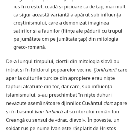
ies în creștet, coadă și picioare ca de țap; mai mult
ca sigur această variantă a apărut sub influența
creștinismului, care a demonizat imaginea
satirilor și a faunilor (ființe ale pădurii cu trupul
pe jumătate om pe jumătate țap) din mitologia
greco-romană.
De-a lungul timpului, ciortii din mitologia slavă au
intrat și în folclorul popoarelor vecine.
Çorii
/
chorii
care
apar la culturile turcice din apropiere erau niște
făpturi alcătuite din foc, dar care, sub influența
islamismului, s-au preschimbat în niște duhuri
nevăzute asemănătoare djinnilor. Cuvântul
ciort
apare
și în basmul
Ivan Turbincă
al scriitorului român Ion
Creangă cu sensul de «drac, diavol». În poveste, un
soldat rus pe nume Ivan este răsplătit de Hristos