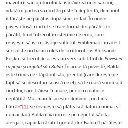
înavuțirii sau ajutorului la isprăvirea unei sarcini;
odată ce partea sa din târg este îndeplinită, demonul
îl târăște pe păcătos după sine, în Iad. În unele
povești însă, ciortul se transformă din păcălici în
păcălit, fiind întrecut în istețime de erou, care
reușește să își recâștige sufletul. Emblematic în acest
sens este un basm cules de scriitorul rus Aleksandr
Pușkin și trecut de acesta în vers sub titlul de
Povestea
cu popa și argatul său Balda
. În această poveste, Balda
este trimis de stăpânul său, preotul (care dorește de
fapt să se descotorosească de el), să le ceară socoteală
ciortilor, care trăiesc în mare, pentru o datorie
neplătită. Mai-marele acestor demoni, „un bies
bătrân”
[1]
, se învoiește să plătească datoria numai și
numai dacă Balda îl va întrece pe nepotul său la
alergat și apoi la căratul greutăților. Balda îl păcălește