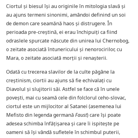
Ciortul și biesul își au originile în mitologia slavă și
au ajuns termeni sinonimi, amândoi definind un soi
de demon care seamănă haos și distrugere. În
perioada pre-creștină, ei erau închipuiți ca fiind
odraslele spurcate născute din unirea lui Chernobog,
o zeitate asociată întunericului și nenorocirilor, cu
Mara, o zeitate asociată morții și renașterii.
Odată cu trecerea slavilor de la culte păgâne la
creștinism, ciortii au ajuns să fie echivalați cu
Diavolul și slujitorii săi. Astfel se face că în unele
povești, mai cu seamă cele din folclorul ceho-slovac,
ciortul este un mijlocitor al Satanei (asemenea lui
Mefisto din legenda germană
Faust
) care își poate
adesea schimba înfățișarea și care îi ispitește pe
oameni să își vândă sufletele în schimbul puterii,