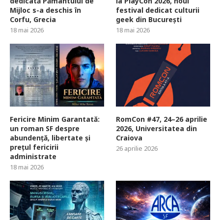
dedicată Pământului de
la PlayCon 2026, noul
Mijloc s-a deschis în
festival dedicat culturii
Corfu, Grecia
geek din București
18 mai 2026
18 mai 2026
Fericire Minim Garantată:
RomCon #47, 24–26 aprilie
un roman SF despre
2026, Universitatea din
abundență, libertate și
Craiova
prețul fericirii
26 aprilie 2026
administrate
18 mai 2026