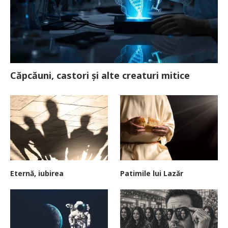
Căpcăuni, castori și alte creaturi mitice
Eternă, iubirea
Patimile lui Lazăr