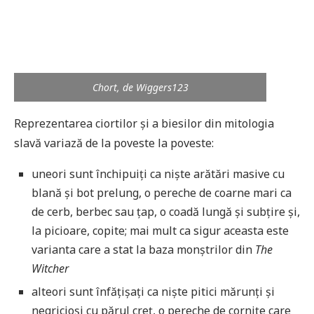
Chort, de Wiggers123
Reprezentarea ciortilor și a biesilor din mitologia
slavă variază de la poveste la poveste:
uneori sunt închipuiți ca niște arătări masive cu
blană și bot prelung, o pereche de coarne mari ca
de cerb, berbec sau țap, o coadă lungă și subțire și,
la picioare, copite; mai mult ca sigur aceasta este
varianta care a stat la baza monștrilor din
The
Witcher
alteori sunt înfățișați ca niște pitici mărunți și
negricioși cu părul creț, o pereche de cornițe care