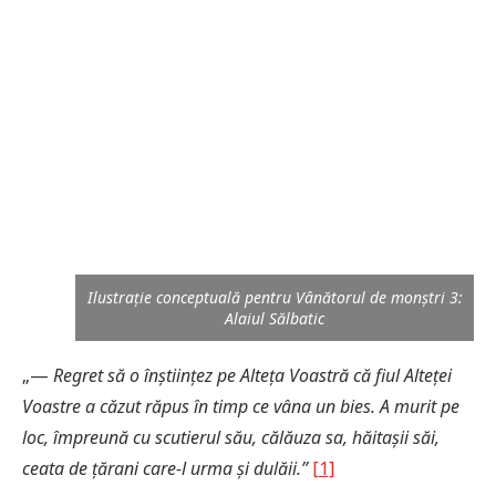
Ilustrație conceptuală pentru Vânătorul de monștri 3:
Alaiul Sălbatic
„—
Regret să o înștiințez pe Alteța Voastră că fiul Alteței
Voastre a căzut răpus în timp ce vâna un bies. A murit pe
loc, împreună cu scutierul său, călăuza sa, hăitașii săi,
ceata de țărani
care-l urma
și dulăii.”
[1]