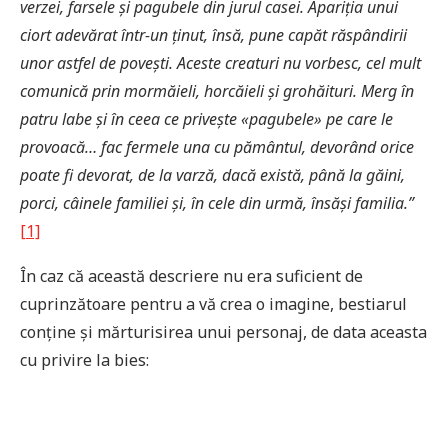
verzei, farsele și pagubele din jurul casei. Apariția unui
ciort adevărat într-un ținut, însă, pune capăt răspândirii
unor astfel de povești. Aceste creaturi nu vorbesc, cel mult
comunică prin mormăieli, horcăieli și grohăituri. Merg în
patru labe și în ce
ea ce
privește «pagubele» pe care le
provoacă… fac fermele una cu pământul, devorând orice
poate fi devorat, de la varză, dacă există, până la găini,
porci, câinele familiei și, în cele din urmă, însăși
familia.”
[1]
În caz că această descriere nu era suficient de
cuprinzătoare pentru a vă crea o imagine, bestiarul
conține și mărturisirea unui personaj, de data aceasta
cu privire la bies: