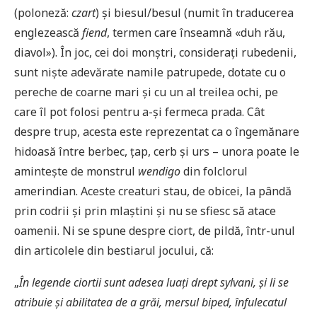
(poloneză:
czart
) și biesul/besul (numit în traducerea
englezească
fiend
, termen care înseamnă «duh rău,
diavol»). În joc, cei doi monștri, considerați rubedenii,
sunt niște adevărate namile patrupede, dotate cu o
pereche de coarne mari și cu un al treilea ochi, pe
care îl pot folosi pentru a-și fermeca prada. Cât
despre trup, acesta este reprezentat ca o îngemănare
hidoasă între berbec, țap, cerb și urs – unora poate le
amintește de monstrul
wendigo
din folclorul
amerindian. Aceste creaturi stau, de obicei, la pândă
prin codrii și prin mlaștini și nu se sfiesc să atace
oamenii. Ni se spune despre ciort, de pildă, într-unul
din articolele din bestiarul jocului, că:
„
În legende ciortii sunt adesea luați drept
sylvani
, și li se
atribuie și abilitatea de a gr
ăi, mersul biped, înfulecatul