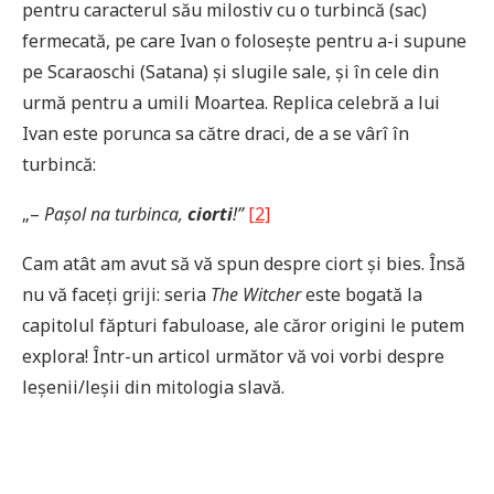
pentru caracterul său milostiv cu o turbincă (sac)
fermecată, pe care Ivan o folosește pentru a-i supune
pe Scaraoschi (Satana) și slugile sale, și în cele din
urmă pentru a umili Moartea. Replica celebră a lui
Ivan este porunca sa către draci, de a se vârî în
turbincă:
„–
Pașol na turbinca,
ciorti
!”
[2]
Cam atât am avut să vă spun despre ciort și bies. Însă
nu vă faceți griji: seria
The Witcher
este bogată la
capitolul făpturi fabuloase, ale căror origini le putem
explora! Într-un articol următor vă voi vorbi despre
leșenii/leșii din mitologia slavă.