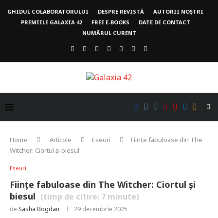
GHIDUL COLABORATORULUI
DESPRE REVISTĂ
AUTORII NOȘTRI
PREMIILE GALAXIA 42
FREE E-BOOKS
DATE DE CONTACT
NUMĂRUL CURENT
Home
Articole
Eseuri
Ființe fabuloase din The
Witcher: Ciortul și biesul
Eseuri
Ființe fabuloase din The Witcher: Ciortul și
biesul
(timp de citire:
7
minute)
de
Sasha Bogdan
29 decembrie 2025