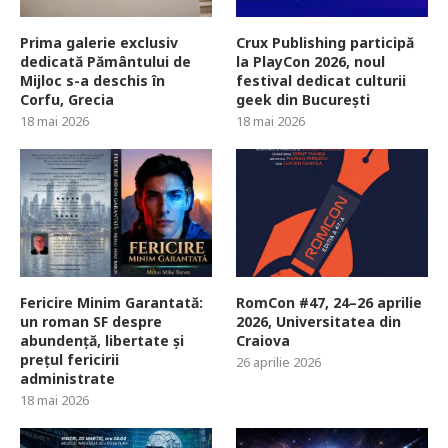
Prima galerie exclusiv
Crux Publishing participă
dedicată Pământului de
la PlayCon 2026, noul
Mijloc s-a deschis în
festival dedicat culturii
Corfu, Grecia
geek din București
18 mai 2026
18 mai 2026
Fericire Minim Garantată:
RomCon #47, 24–26 aprilie
un roman SF despre
2026, Universitatea din
abundență, libertate și
Craiova
prețul fericirii
26 aprilie 2026
administrate
18 mai 2026