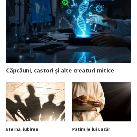
Căpcăuni, castori și alte creaturi mitice
Eternă, iubirea
Patimile lui Lazăr