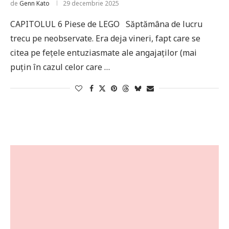
de
Genn Kato
29 decembrie 2025
CAPITOLUL 6 Piese de LEGO Săptămâna de lucru
trecu pe neobservate. Era deja vineri, fapt care se
citea pe fețele entuziasmate ale angajaților (mai
puțin în cazul celor care …