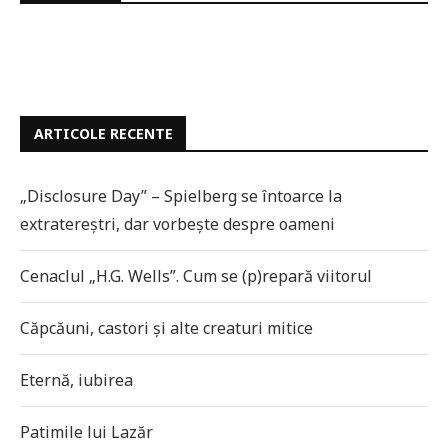
ARTICOLE RECENTE
„Disclosure Day” – Spielberg se întoarce la
extratereștri, dar vorbește despre oameni
Cenaclul „H.G. Wells”. Cum se (p)repară viitorul
Căpcăuni, castori și alte creaturi mitice
Eternă, iubirea
Patimile lui Lazăr