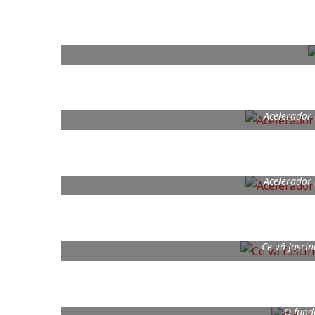
Acelerador
Acelerador
Ce vă fascin
O fund