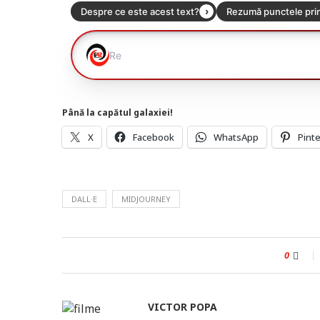
Până la capătul galaxiei!
X
Facebook
WhatsApp
Pint
DALL·E
MIDJOURNEY
0
VICTOR POPA