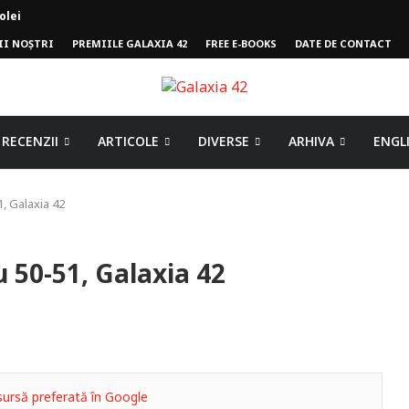
olei
II NOȘTRI
PREMIILE GALAXIA 42
FREE E-BOOKS
DATE DE CONTACT
mpului
RECENZII
ARTICOLE
DIVERSE
ARHIVA
ENGL
, Galaxia 42
 50-51, Galaxia 42
ursă preferată în Google