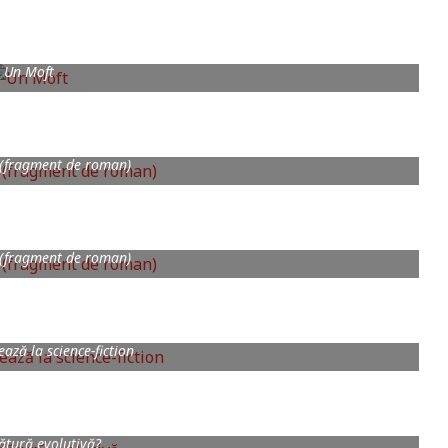
Un Moft
 (fragment de roman)
 (fragment de roman)
ează la science-fiction
ătură evolutivă?