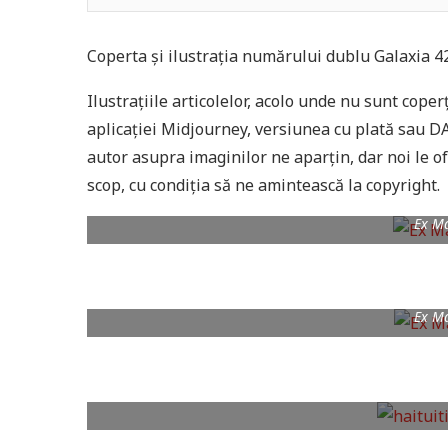
Coperta și ilustrația numărului dublu Galaxia 42
Ilustrațiile articolelor, acolo unde nu sunt coperț
aplicației Midjourney, versiunea cu plată sau D
autor asupra imaginilor ne aparțin, dar noi le of
scop, cu condiția să ne amintească la copyright.
Ex M
Ex M