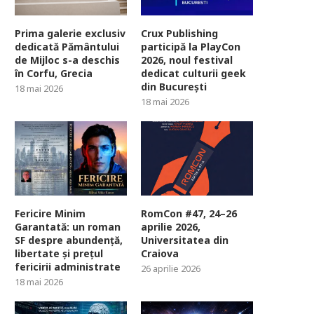
Prima galerie exclusiv
Crux Publishing
dedicată Pământului
participă la PlayCon
de Mijloc s-a deschis
2026, noul festival
în Corfu, Grecia
dedicat culturii geek
din București
18 mai 2026
18 mai 2026
Fericire Minim
RomCon #47, 24–26
Garantată: un roman
aprilie 2026,
SF despre abundență,
Universitatea din
libertate și prețul
Craiova
fericirii administrate
26 aprilie 2026
18 mai 2026