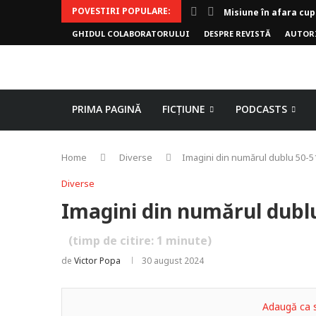
POVESTIRI POPULARE:
Misiune în afara cup
GHIDUL COLABORATORULUI
DESPRE REVISTĂ
AUTOR
Invoker (video)
Alergarea de seară
Biblioteca lui Pavel
Rejuvenare
Falia
Arhivele Dincolo-Ti
Axa lui Heron
Jumătatea goală
PRIMA PAGINĂ
FICȚIUNE
PODCASTS
Home
Diverse
Imagini din numărul dublu 50-51
Diverse
Imagini din numărul dublu
(timp de citire:
1
minute)
de
Victor Popa
30 august 2024
Adaugă ca s