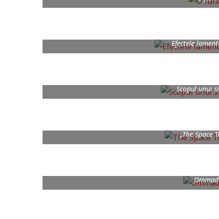
Efectele lamenta
Scopul unui s
„The Space T
Ommado