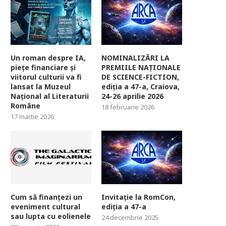
Un roman despre IA,
NOMINALIZĂRI LA
piețe financiare și
PREMIILE NAȚIONALE
viitorul culturii va fi
DE SCIENCE-FICTION,
lansat la Muzeul
ediția a 47-a, Craiova,
Național al Literaturii
24-26 aprilie 2026
Române
18 februarie 2026
17 martie 2026
Cum să finanțezi un
Invitație la RomCon,
eveniment cultural
ediția a 47-a
sau lupta cu eolienele
24 decembrie 2025