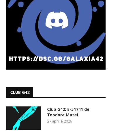
CLUB G42
Club G42: E-51741 de
Teodora Matei
27 aprilie 2026