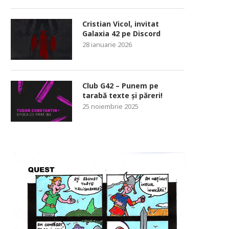
Cristian Vicol, invitat
Galaxia 42 pe Discord
28 ianuarie 2026
Club G42 – Punem pe
tarabă texte și păreri!
25 noiembrie 2025