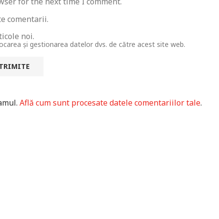
wser for the next time I comment.
te comentarii.
icole noi.
tocarea și gestionarea datelor dvs. de către acest site web.
pamul.
Află cum sunt procesate datele comentariilor tale
.