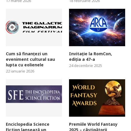
17 martie 2026
18 februarie 2026
Cum să finanțezi un
Invitație la RomCon,
eveniment cultural sau
ediția a 47-a
lupta cu eolienele
24 decembrie 2025
22 ianuarie 2026
Enciclopedia Science
Premiile World Fantasy
Fiction lansează un
2025 – câștigătorii