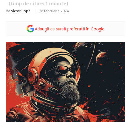
(timp de citire:
1
minute)
de
Victor Popa
28 februarie 2024
Adaugă ca sursă preferată în Google