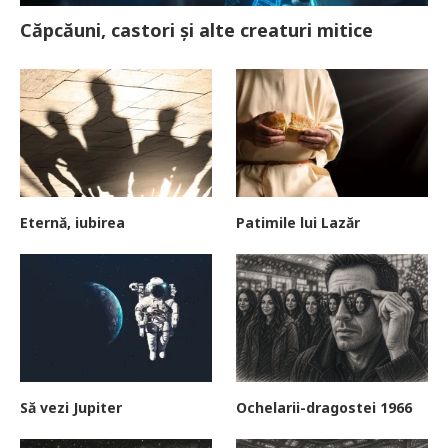
Căpcăuni, castori și alte creaturi mitice
Eternă, iubirea
Patimile lui Lazăr
Să vezi Jupiter
Ochelarii-dragostei 1966