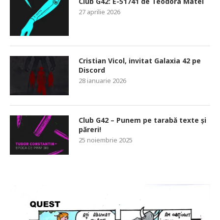
Club G42: E-51741 de Teodora Matei
27 aprilie 2026
Cristian Vicol, invitat Galaxia 42 pe
Discord
28 ianuarie 2026
Club G42 – Punem pe tarabă texte și
păreri!
25 noiembrie 2025