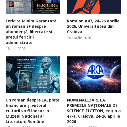
Fericire Minim Garantată:
RomCon #47, 24–26 aprilie
un roman SF despre
2026, Universitatea din
abundență, libertate și
Craiova
prețul fericirii
26 aprilie 2026
administrate
18 mai 2026
Un roman despre IA, piețe
NOMINALIZĂRI LA
financiare și viitorul
PREMIILE NAȚIONALE DE
culturii va fi lansat la
SCIENCE-FICTION, ediția a
Muzeul Național al
47-a, Craiova, 24-26 aprilie
Literaturii Române
2026