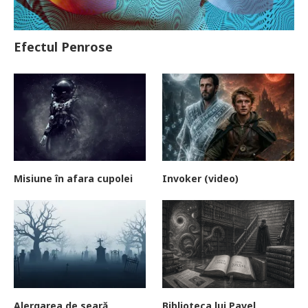
Efectul Penrose
Misiune în afara cupolei
Invoker (video)
Alergarea de seară
Biblioteca lui Pavel