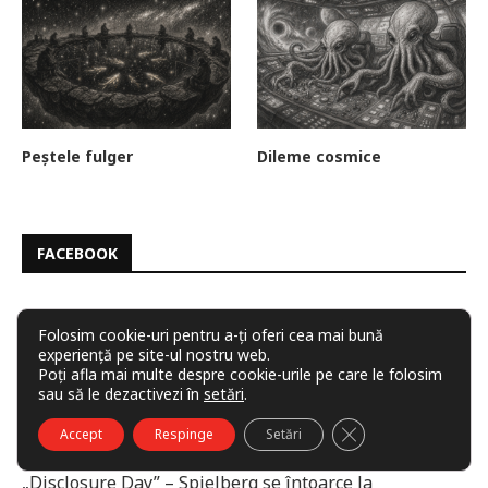
Peștele fulger
Dileme cosmice
FACEBOOK
Folosim cookie-uri pentru a-ți oferi cea mai bună
experiență pe site-ul nostru web.
Poți afla mai multe despre cookie-urile pe care le folosim
sau să le dezactivezi în
setări
.
ARTICOLE RECENTE
CLOSE GDPR COO
Accept
Respinge
Setări
„Disclosure Day” – Spielberg se întoarce la